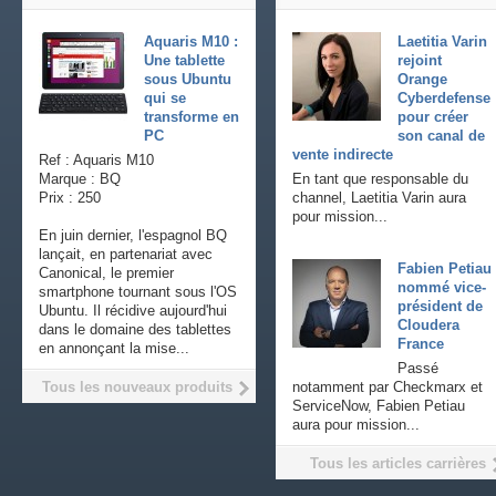
Aquaris M10 :
Laetitia Varin
Une tablette
rejoint
sous Ubuntu
Orange
qui se
Cyberdefense
transforme en
pour créer
PC
son canal de
vente indirecte
Ref : Aquaris M10
Marque : BQ
En tant que responsable du
Prix : 250
channel, Laetitia Varin aura
pour mission...
En juin dernier, l'espagnol BQ
lançait, en partenariat avec
Fabien Petiau
Canonical, le premier
nommé vice-
smartphone tournant sous l'OS
président de
Ubuntu. Il récidive aujourd'hui
Cloudera
dans le domaine des tablettes
France
en annonçant la mise...
Passé
Tous les nouveaux produits
notamment par Checkmarx et
ServiceNow, Fabien Petiau
aura pour mission...
Tous les articles carrières