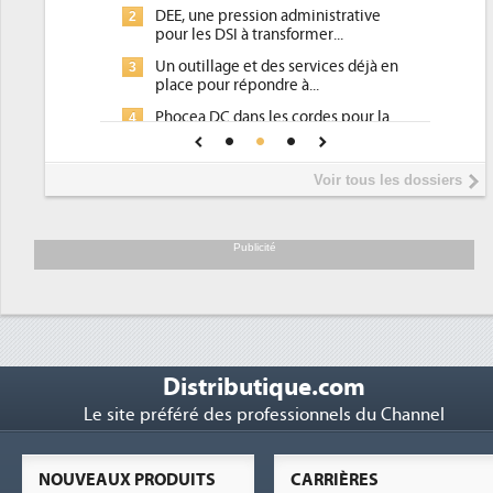
DEE, une pression administrative
2
pour les DSI à transformer...
Un outillage et des services déjà en
3
place pour répondre à...
Phocea DC dans les cordes pour la
4
DEE
Interview de Fabrice Coquio,
5
Voir tous les dossiers
président de Digital Realty...
Trimestriels IBM : L'activité logicielle
6
soutient les...
Publicité
Distributique.com
Le site préféré des professionnels du Channel
NOUVEAUX PRODUITS
CARRIÈRES