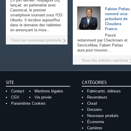
En juin dernier, l'espagnol BQ
lançait, en partenariat avec
Fabien Petiau
Canonical, le premier
nommé vice-
smartphone tournant sous l'OS
président de
Ubuntu. Il récidive aujourd'hui
Cloudera
dans le domaine des tablettes
France
en annonçant la mise...
Passé
Tous les nouveaux produits
notamment par Checkmarx et
ServiceNow, Fabien Petiau
aura pour mission...
Tous les articles carrières
SITE
CATÉGORIES
Contact
Mentions légales
Fabricants, éditeurs
CGV
Vie privée
Revendeurs
Paramètres Cookies
Cloud
Dossiers
Nouveaux produits
Économie
Carrières