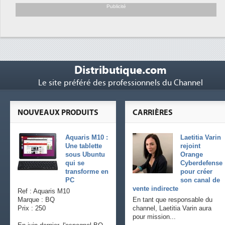
soutient les...
Publicité
Distributique.com
Le site préféré des professionnels du Channel
NOUVEAUX PRODUITS
CARRIÈRES
Aquaris M10 :
Laetitia Varin
Une tablette
rejoint
sous Ubuntu
Orange
qui se
Cyberdefense
transforme en
pour créer
PC
son canal de
vente indirecte
Ref : Aquaris M10
Marque : BQ
En tant que responsable du
Prix : 250
channel, Laetitia Varin aura
pour mission...