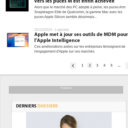
vers les puces M est enfin achevée
Alors que le marché des PC adopte à peine, les puces Arm
Snapdragon Elite de Qualcomm, la gamme Mac avec les
puces Apple Silicon semble désormais...
20/12/2024 -
Logiciels
Apple met à jour ses outils de MDM pour
l'Apple Intelligence
Ces améliorations axées sur les entreprises témoignent de
l'engagement d'Apple sur ces marchés.
1
2
3
4
5
...
Publicité
DERNIERS
DOSSIERS