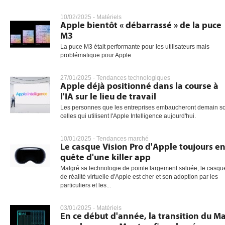
10/02/2025 -
Matériels
Apple bientôt « débarrassé » de la puce
M3
La puce M3 était performante pour les utilisateurs mais
problématique pour Apple.
27/01/2025 -
Tendances technologiques
Apple déjà positionné dans la course à
l'IA sur le lieu de travail
Les personnes que les entreprises embaucheront demain s
celles qui utilisent l'Apple Intelligence aujourd'hui.
10/01/2025 -
Tendances marché
Le casque Vision Pro d'Apple toujours e
quête d'une killer app
Malgré sa technologie de pointe largement saluée, le casqu
de réalité virtuelle d'Apple est cher et son adoption par les
particuliers et les...
03/01/2025 -
Matériels
En ce début d'année, la transition du M