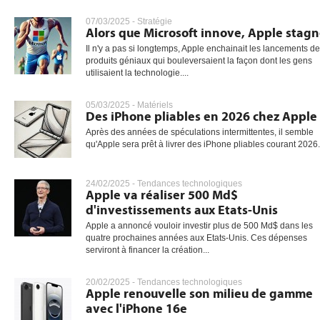
07/03/2025 -
Stratégie
Alors que Microsoft innove, Apple stag
Il n'y a pas si longtemps, Apple enchainait les lancements de
gratuite
produits géniaux qui bouleversaient la façon dont les gens
utilisaient la technologie....
05/03/2025 -
Matériels
Des iPhone pliables en 2026 chez Apple
Après des années de spéculations intermittentes, il semble
qu'Apple sera prêt à livrer des iPhone pliables courant 2026.
24/02/2025 -
Tendances technologiques
Apple va réaliser 500 Md$
d'investissements aux Etats-Unis
Apple a annoncé vouloir investir plus de 500 Md$ dans les
quatre prochaines années aux Etats-Unis. Ces dépenses
serviront à financer la création...
20/02/2025 -
Tendances technologiques
Apple renouvelle son milieu de gamme
avec l'iPhone 16e