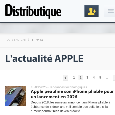
Connexion
TOUTE L'ACTUALITÉ
APPLE
L'actualité APPLE
1
2
3
4
5
...
Inscription
18/03/2025 -
Tendances technologiques
Apple peaufine son iPhone pliable pour
un lancement en 2026
Depuis 2018, les rumeurs annoncent un iPhone pliable à
échéance de « deux ans ». Il semble que cette fois-ci la
rumeur pourrait bien devenir réalité.