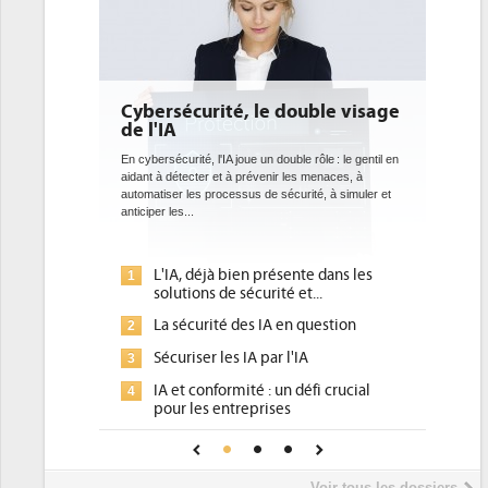
Cybersécurité, le double visage
DEE: l'effi
de l'IA
bientôt un
datacente
En cybersécurité, l'IA joue un double rôle : le gentil en
aidant à détecter et à prévenir les menaces, à
Des datacenters pl
automatiser les processus de sécurité, à simuler et
ce que recherchen
anticiper les...
avec la mise en oe
l'efficacité...
L'IA, déjà bien présente dans les
Qu'est-ce
1
1
solutions de sécurité et...
d'efficac
La sécurité des IA en question
DEE, une 
2
2
pour les D
Sécuriser les IA par l'IA
3
Un outill
3
IA et conformité : un défi crucial
4
place pou
pour les entreprises
Phocea DC
4
Une IA de confiance pour une IA
5
DEE
plus sûre ?
Interview
5
Voir tous les dossiers