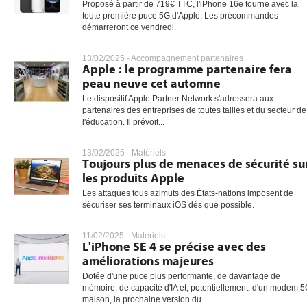
Proposé à partir de 719€ TTC, l'iPhone 16e tourne avec la
toute première puce 5G d'Apple. Les précommandes
démarreront ce vendredi.
13/02/2025 -
Accompagnement partenaires
Apple : le programme partenaire fera
peau neuve cet automne
Le dispositif Apple Partner Network s'adressera aux
partenaires des entreprises de toutes tailles et du secteur de
l'éducation. Il prévoit...
13/02/2025 -
Matériels
Toujours plus de menaces de sécurité su
les produits Apple
Les attaques tous azimuts des États-nations imposent de
sécuriser ses terminaux iOS dès que possible.
11/02/2025 -
Matériels
L'iPhone SE 4 se précise avec des
améliorations majeures
Dotée d'une puce plus performante, de davantage de
mémoire, de capacité d'IA et, potentiellement, d'un modem 
maison, la prochaine version du...