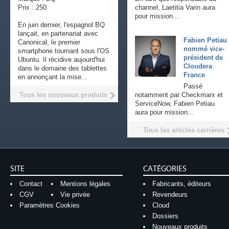
Prix : 250
channel, Laetitia Varin aura
pour mission...
En juin dernier, l'espagnol BQ
lançait, en partenariat avec
Fabien Petiau
Canonical, le premier
nommé vice-
smartphone tournant sous l'OS
président de
Ubuntu. Il récidive aujourd'hui
Cloudera
dans le domaine des tablettes
France
en annonçant la mise...
Passé
Tous les nouveaux produits
notamment par Checkmarx et
ServiceNow, Fabien Petiau
aura pour mission...
Tous les articles carrières
SITE
CATÉGORIES
Contact
Mentions légales
Fabricants, éditeurs
CGV
Vie privée
Revendeurs
Paramètres Cookies
Cloud
Dossiers
Nouveaux produits