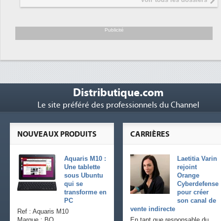
président 
Trimestrie
6
soutient l
Publicité
Distributique.com
Le site préféré des professionnels du Channel
NOUVEAUX PRODUITS
CARRIÈRES
Aquaris M10 :
Laetitia Varin
Une tablette
rejoint
sous Ubuntu
Orange
qui se
Cyberdefense
transforme en
pour créer
PC
son canal de
vente indirecte
Ref : Aquaris M10
Marque : BQ
En tant que responsable du