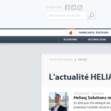
Suivez-nous
FABRICANTS, ÉDITEURS
ÉCONOMIE
TECHNOLOGIE
TOUTE L'ACTUALITÉ
HELIAQ
L'actualité HEL
22/04/2026 -
Carrières
Heliaq Solutions m
En tant que DG délégué de
propulser l'activité cloud et 