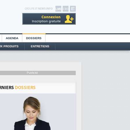
GROUPE
IT NEWS INFO
Connexion
Inscription gratuite
AGENDA
DOSSIERS
X PRODUITS
ENTRETIENS
Publicité
RNIERS
DOSSIERS