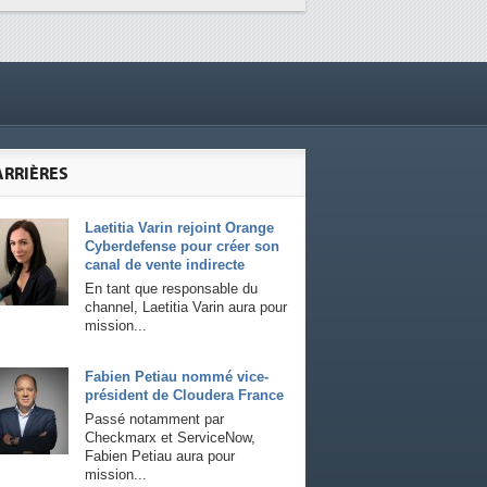
ARRIÈRES
Laetitia Varin rejoint Orange
Cyberdefense pour créer son
canal de vente indirecte
En tant que responsable du
channel, Laetitia Varin aura pour
mission...
Fabien Petiau nommé vice-
président de Cloudera France
Passé notamment par
Checkmarx et ServiceNow,
Fabien Petiau aura pour
mission...