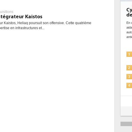
Cy
uisitions
de
ntégrateur Kaistos
En c
eur Kaistos, Heliaq poursuit son offensive. Cette quatrième
aid
rtise en infrastructures et...
aut
anti
1
2
3
4
5