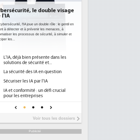
bersécurité, le double visage
 l'IA
ybersécurité, l'IA joue un double rôle : le gentil en
ant à détecter et à prévenir les menaces, à
omatiser les processus de sécurité, à simuler et
ciper les...
L'IA, déjà bien présente dans les
solutions de sécurité et...
La sécurité des IA en question
Sécuriser les IA par l'IA
IA et conformité : un défi crucial
pour les entreprises
Une IA de confiance pour une IA
plus sûre ?
Voir tous les dossiers
Publicité