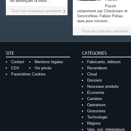
en annonçant la mise...
Passé
Tous les nouveaux produits
notamment par Checkmarx et
ServiceNow, Fabien Petiau
aura pour mission...
Tous les articles carrières
SITE
CATÉGORIES
Contact
Mentions légales
Fabricants, éditeurs
CGV
Vie privée
Revendeurs
Paramètres Cookies
Cloud
Dossiers
Nouveaux produits
Économie
Carrières
Opérateurs
Grossistes
Technologie
Régions
Vars, ssii, intégrateurs