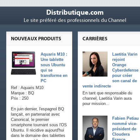
Distributique.com
Le site préféré des professionnels du Channel
NOUVEAUX PRODUITS
CARRIÈRES
Aquaris M10 :
Laetitia Varin
Une tablette
rejoint
sous Ubuntu
Orange
qui se
Cyberdefense
transforme en
pour créer
PC
son canal de
vente indirecte
Ref : Aquaris M10
Marque : BQ
En tant que responsable du
Prix : 250
channel, Laetitia Varin aura
pour mission...
En juin dernier, l'espagnol BQ
lançait, en partenariat avec
Fabien Petiau
Canonical, le premier
nommé vice-
smartphone tournant sous l'OS
président de
Ubuntu. Il récidive aujourd'hui
Cloudera
dans le domaine des tablettes
France