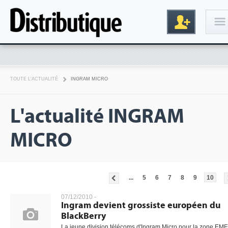
Connexion
TOUTE L'ACTUALITÉ
INGRAM MICRO
L'actualité INGRAM
MICRO
Inscription
...
5
6
7
8
9
10
07/12/2010 -
Ingram devient grossiste européen du
BlackBerry
La jeune division télécoms d'Ingram Micro pour la zone EM