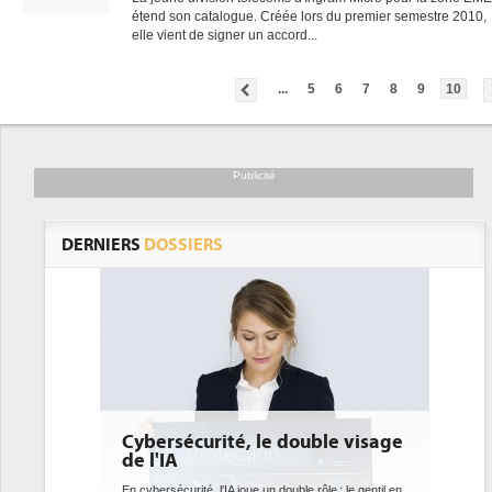
étend son catalogue. Créée lors du premier semestre 2010,
elle vient de signer un accord...
gratuite
...
5
6
7
8
9
10
Publicité
DERNIERS
DOSSIERS
Cybersécurité, le double visage
de l'IA
En cybersécurité, l'IA joue un double rôle : le gentil en