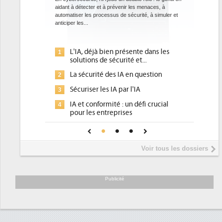
aidant à détecter et à prévenir les menaces, à
automatiser les processus de sécurité, à simuler et
anticiper les...
L'IA, déjà bien présente dans les
1
solutions de sécurité et...
La sécurité des IA en question
2
Sécuriser les IA par l'IA
3
IA et conformité : un défi crucial
4
pour les entreprises
Une IA de confiance pour une IA
5
plus sûre ?
Voir tous les dossiers
Publicité