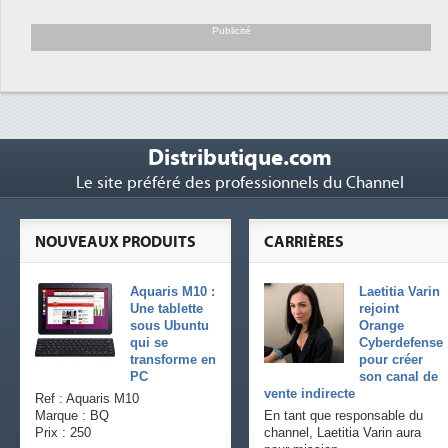
Trimestriels IBM 
6
soutient les...
Publicité
Distributique.com
Le site préféré des professionnels du Channel
NOUVEAUX PRODUITS
CARRIÈRES
Aquaris M10 :
Laetitia Varin
Une tablette
rejoint
sous Ubuntu
Orange
qui se
Cyberdefense
transforme en
pour créer
PC
son canal de
vente indirecte
Ref : Aquaris M10
Marque : BQ
En tant que responsable du
Prix : 250
channel, Laetitia Varin aura