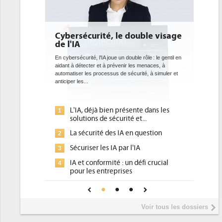
Cybersécurité, le double visage
DEE: l'efficacit
de l'IA
bientôt une obl
datacenters
En cybersécurité, l'IA joue un double rôle : le gentil en
aidant à détecter et à prévenir les menaces, à
Des datacenters plus durabl
automatiser les processus de sécurité, à simuler et
ce que recherchent les po
anticiper les...
avec la mise en oeuvre de 
l'efficacité...
L'IA, déjà bien présente dans les
Qu'est-ce que la
1
1
solutions de sécurité et...
d'efficacité éne
La sécurité des IA en question
DEE, une pressi
2
2
pour les DSI à tr
Sécuriser les IA par l'IA
3
Un outillage et 
3
IA et conformité : un défi crucial
4
place pour répon
pour les entreprises
Phocea DC dans 
4
Une IA de confiance pour une IA
5
DEE
plus sûre ?
Interview de Fa
5
Voir tous les dossiers
président de Digi