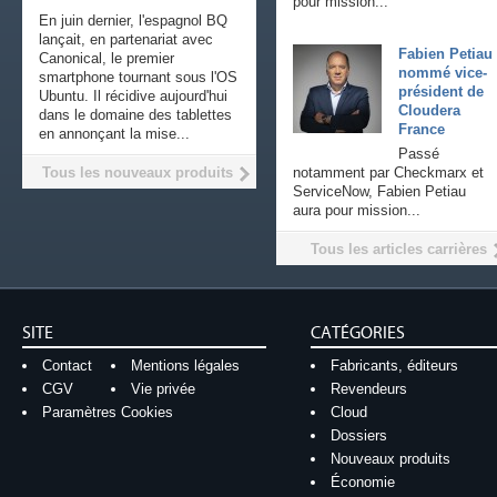
pour mission...
En juin dernier, l'espagnol BQ
lançait, en partenariat avec
Fabien Petiau
Canonical, le premier
nommé vice-
smartphone tournant sous l'OS
président de
Ubuntu. Il récidive aujourd'hui
Cloudera
dans le domaine des tablettes
France
en annonçant la mise...
Passé
Tous les nouveaux produits
notamment par Checkmarx et
ServiceNow, Fabien Petiau
aura pour mission...
Tous les articles carrières
SITE
CATÉGORIES
Contact
Mentions légales
Fabricants, éditeurs
CGV
Vie privée
Revendeurs
Paramètres Cookies
Cloud
Dossiers
Nouveaux produits
Économie