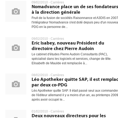
09/02/2010 -
Carrières
Nomadvance place un de ses fondateur
à la direction générale
Fruit de la fusion de sociétés Raisonnance et A3DIS en 2007
gratuite
l'intégrateur Nomadvance s'est doté depuis peu d'un nouve
PDG en la personne de...
09/02/2010 -
Carrières
Eric Isabey, nouveau Président du
directoire chez Pierre Audoin
Le cabinet d'études Pierre Audoin Consultants (PAC),
spécialisé dans les logiciels et services, change de tête.
Elisabeth de Maulde est remplacée à...
08/02/2010 -
Carrières
Léo Apotheker quitte SAP, il est rempla
par deux co-PDG
Léo Apotheker quitte SAP. Il était passé seul aux commande
de l'éditeur allemand il y a moins d'un an, au printemps 2009
après avoir occupé le...
01/02/2010 -
Carrières
Deux nouveaux directeurs pour les