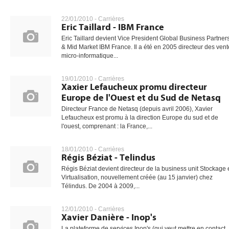
22/01/2010 -
Carrières
Eric Taillard - IBM France
Eric Taillard devient Vice President Global Business Partner
& Mid Market IBM France. Il a été en 2005 directeur des ven
micro-informatique...
19/01/2010 -
Carrières
Xaxier Lefaucheux promu directeur
Europe de l'Ouest et du Sud de Netasq
Directeur France de Netasq (depuis avril 2006), Xavier
Lefaucheux est promu à la direction Europe du sud et de
l'ouest, comprenant : la France,...
18/01/2010 -
Carrières
Régis Béziat - Telindus
Régis Béziat devient directeur de la business unit Stockage 
Virtualisation, nouvellement créée (au 15 janvier) chez
Télindus. De 2004 à 2009,...
12/01/2010 -
Carrières
Xavier Danière - Inop's
La plateforme de services Inop's (qui veut mettre en contact