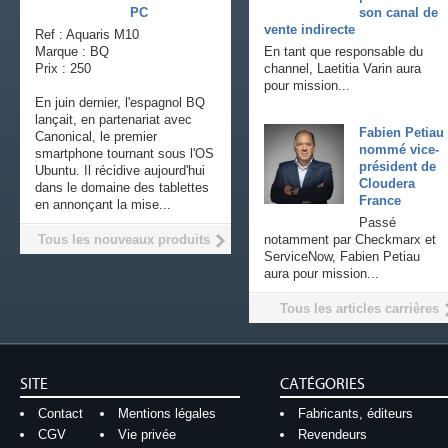
PC
son canal de
vente indirecte
Ref : Aquaris M10
Marque : BQ
En tant que responsable du
Prix : 250
channel, Laetitia Varin aura
pour mission...
En juin dernier, l'espagnol BQ
lançait, en partenariat avec
Fabien Petiau
Canonical, le premier
nommé vice-
smartphone tournant sous l'OS
président de
Ubuntu. Il récidive aujourd'hui
Cloudera
dans le domaine des tablettes
France
en annonçant la mise...
Passé
Tous les nouveaux produits
notamment par Checkmarx et
ServiceNow, Fabien Petiau
aura pour mission...
Tous les articles carrières
SITE
CATÉGORIES
Contact
Mentions légales
Fabricants, éditeurs
CGV
Vie privée
Revendeurs