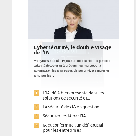
Cybersécurité, le double visage
DEE: l'
de l'IA
bientô
datace
En cybersécurité, l'IA joue un double rôle : le gentil en
aidant à détecter et à prévenir les menaces, à
Des datacen
automatiser les processus de sécurité, à simuler et
ce que rech
anticiper les...
avec la mis
l'efficacité...
L'IA, déjà bien présente dans les
Qu'e
1
1
solutions de sécurité et...
d'ef
La sécurité des IA en question
DEE,
2
2
pour
Sécuriser les IA par l'IA
3
Un o
3
IA et conformité : un défi crucial
4
plac
pour les entreprises
Phoc
4