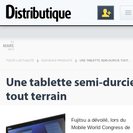
Connexion
11
MARS
2013
TOUTE L'ACTUALITÉ
NOUVEAUX PRODUITS
UNE TABLETTE SEMI-DURCIE TOUT...
Une tablette semi-durci
tout terrain
Inscription
Fujitsu a dévoilé, lors du
Mobile World Congress de