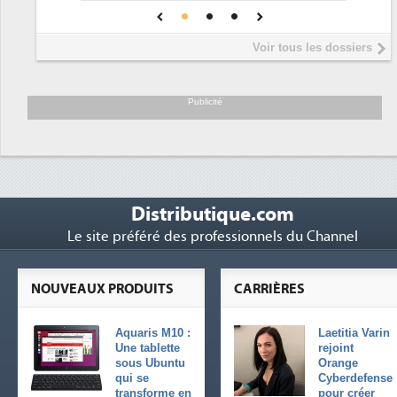
Une IA de confiance pour une IA
5
DEE
plus sûre ?
Inte
5
Voir tous les dossiers
prés
Trim
6
sout
Publicité
Distributique.com
Le site préféré des professionnels du Channel
NOUVEAUX PRODUITS
CARRIÈRES
Aquaris M10 :
Laetitia Varin
Une tablette
rejoint
sous Ubuntu
Orange
qui se
Cyberdefense
transforme en
pour créer