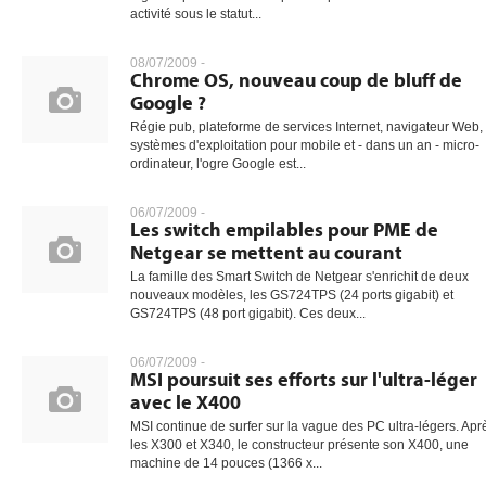
activité sous le statut...
08/07/2009 -
Chrome OS, nouveau coup de bluff de
Google ?
Régie pub, plateforme de services Internet, navigateur Web,
systèmes d'exploitation pour mobile et - dans un an - micro-
ordinateur, l'ogre Google est...
06/07/2009 -
Les switch empilables pour PME de
Netgear se mettent au courant
La famille des Smart Switch de Netgear s'enrichit de deux
nouveaux modèles, les GS724TPS (24 ports gigabit) et
GS724TPS (48 port gigabit). Ces deux...
06/07/2009 -
MSI poursuit ses efforts sur l'ultra-léger
avec le X400
MSI continue de surfer sur la vague des PC ultra-légers. Apr
les X300 et X340, le constructeur présente son X400, une
machine de 14 pouces (1366 x...