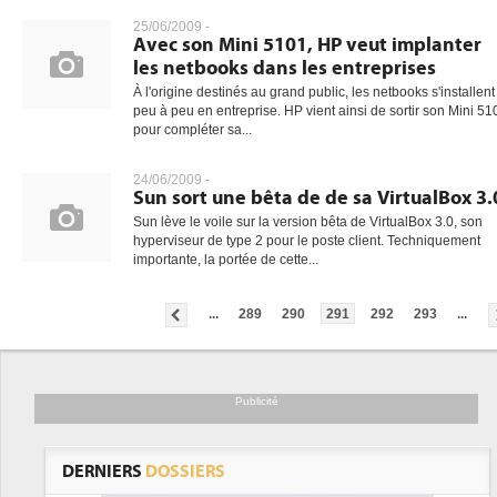
25/06/2009 -
Avec son Mini 5101, HP veut implanter
les netbooks dans les entreprises
À l'origine destinés au grand public, les netbooks s'installent
peu à peu en entreprise. HP vient ainsi de sortir son Mini 51
pour compléter sa...
24/06/2009 -
Sun sort une bêta de de sa VirtualBox 3.
Sun lève le voile sur la version bêta de VirtualBox 3.0, son
hyperviseur de type 2 pour le poste client. Techniquement
importante, la portée de cette...
...
289
290
291
292
293
...
Publicité
DERNIERS
DOSSIERS