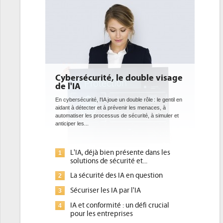
ybersécurité, le double visage
DEE: l'efficacité é
e l'IA
bientôt une obliga
datacenters
n cybersécurité, l'IA joue un double rôle : le gentil en
idant à détecter et à prévenir les menaces, à
Des datacenters plus durables e
utomatiser les processus de sécurité, à simuler et
ce que recherchent les pouvoi
ticiper les...
avec la mise en oeuvre de la no
l'efficacité...
L'IA, déjà bien présente dans les
Qu'est-ce que la DE
1
1
solutions de sécurité et...
d'efficacité énergét
La sécurité des IA en question
DEE, une pression 
2
2
pour les DSI à trans
Sécuriser les IA par l'IA
3
Un outillage et des
3
IA et conformité : un défi crucial
4
place pour répondre
pour les entreprises
Phocea DC dans les
4