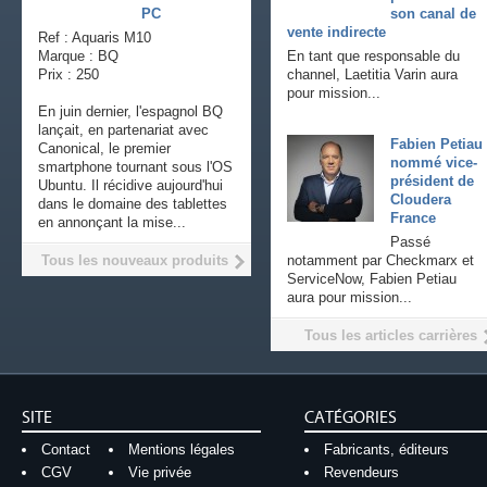
PC
son canal de
vente indirecte
Ref : Aquaris M10
Marque : BQ
En tant que responsable du
Prix : 250
channel, Laetitia Varin aura
pour mission...
En juin dernier, l'espagnol BQ
lançait, en partenariat avec
Fabien Petiau
Canonical, le premier
nommé vice-
smartphone tournant sous l'OS
président de
Ubuntu. Il récidive aujourd'hui
Cloudera
dans le domaine des tablettes
France
en annonçant la mise...
Passé
Tous les nouveaux produits
notamment par Checkmarx et
ServiceNow, Fabien Petiau
aura pour mission...
Tous les articles carrières
SITE
CATÉGORIES
Contact
Mentions légales
Fabricants, éditeurs
CGV
Vie privée
Revendeurs