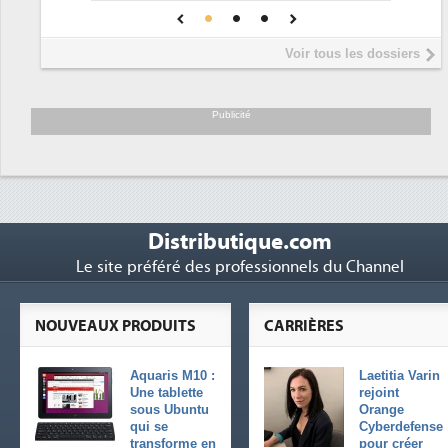
Une IA de confiance pour une IA
5
DEE
plus sûre ?
Interview de Fabri
5
Voir tous les dossiers
président de Digital
Trimestriels IBM : L'
6
soutient les...
Publicité
Distributique.com
Le site préféré des professionnels du Channel
NOUVEAUX PRODUITS
CARRIÈRES
Aquaris M10 :
Laetitia Varin
Une tablette
rejoint
sous Ubuntu
Orange
qui se
Cyberdefense
transforme en
pour créer