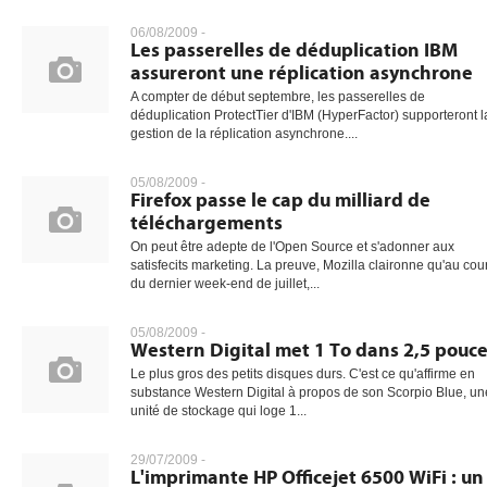
06/08/2009 -
Les passerelles de déduplication IBM
assureront une réplication asynchrone
gratuite
A compter de début septembre, les passerelles de
déduplication ProtectTier d'IBM (HyperFactor) supporteront l
gestion de la réplication asynchrone....
05/08/2009 -
Firefox passe le cap du milliard de
téléchargements
On peut être adepte de l'Open Source et s'adonner aux
satisfecits marketing. La preuve, Mozilla claironne qu'au cou
du dernier week-end de juillet,...
05/08/2009 -
Western Digital met 1 To dans 2,5 pouc
Le plus gros des petits disques durs. C'est ce qu'affirme en
substance Western Digital à propos de son Scorpio Blue, un
unité de stockage qui loge 1...
29/07/2009 -
L'imprimante HP Officejet 6500 WiFi : un