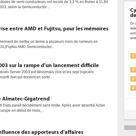
diales de semi-conducteurs ont reculé de 3,3 % en février à 11,84
2003, selon la Semiconductor...
Cy
de
En c
ise entre AMD et Fujitsu, pour les mémoires
aid
aut
anti
 viennent de mettre un terme à plusieurs mois de rumeurs en
ASL(Fujitsu AMD Semiconductor...
1
3 sur la rampe d'un lancement difficile
2
dows Server 2003 est désormais clos et les sept logiciels
osoft .Net qui doivent en sortir...
3
4
e Almatec-Gigatrend
5
ech Data paraît décidément sans limite. Après avoir absorbé Azlan
 Europe en début de mois,...
influence des apporteurs d'affaires