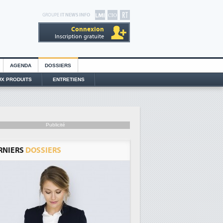
GROUPE
IT NEWS INFO
Connexion
Inscription gratuite
AGENDA
DOSSIERS
X PRODUITS
ENTRETIENS
Publicité
RNIERS
DOSSIERS