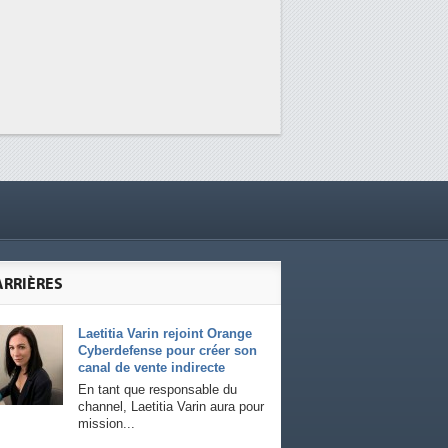
ARRIÈRES
Laetitia Varin rejoint Orange
Cyberdefense pour créer son
canal de vente indirecte
En tant que responsable du
channel, Laetitia Varin aura pour
mission...