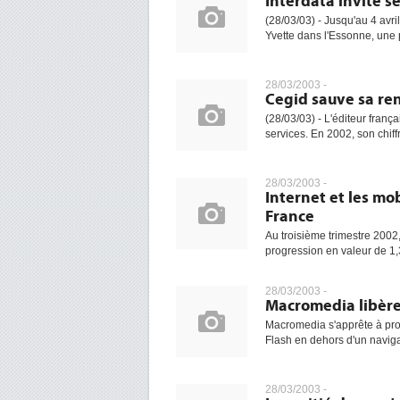
Interdata invite s
(28/03/03) - Jusqu'au 4 avril
Yvette dans l'Essonne, une p
28/03/2003 -
Cegid sauve sa ren
(28/03/03) - L'éditeur frança
services. En 2002, son chiffr
28/03/2003 -
Internet et les mo
France
Au troisième trimestre 2002,
progression en valeur de 1
28/03/2003 -
Macromedia libère
Macromedia s'apprête à pro
Flash en dehors d'un naviga
28/03/2003 -