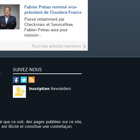
Fabien Petiau nommé vice-
président de Cloudera France
Passé notamment par
Checkmarx et ServiceNow,
Fabien Petiau aura pour
mission...
Tous les articles carrières
SUIVEZ-NOUS
Inscription
Newsletters
dé que ce soit, des pages publiées sur ce site,
 est illicite et constitue une contrefaçon.