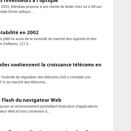
es revendeurs à l’optique
 2003, Interdata propose à ses clients de tester chez lui à Gif-sur-
late-forme optique....
tabilité en 2002
is pâtit lui aussi de la morosité du marché des logiciels et des
e d'affaires, 127,4...
biles soutiennent la croissance télécoms en
 l'Autorité de régulation des télécoms (Art) a constaté une
,3 % du marché des télécoms...
 Flash du navigateur Web
poser un environnement permettant l'exécution d'applications
teur Web et hors connexion à...