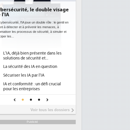
bersécurité, le double visage
DEE: l'efficacité én
 l'IA
bientôt une obligat
datacenters
ybersécurité, l'IA joue un double rôle : le gentil en
ant à détecter et à prévenir les menaces, à
Des datacenters plus durables et 
omatiser les processus de sécurité, à simuler et
ce que recherchent les pouvoirs
ciper les...
avec la mise en oeuvre de la nouv
l'efficacité...
L'IA, déjà bien présente dans les
Qu'est-ce que la DEE 
1
solutions de sécurité et...
d'efficacité énergéti
La sécurité des IA en question
DEE, une pression ad
2
pour les DSI à transfo
Sécuriser les IA par l'IA
Un outillage et des s
3
IA et conformité : un défi crucial
place pour répondre à
pour les entreprises
Phocea DC dans les c
4
Une IA de confiance pour une IA
DEE
plus sûre ?
Interview de Fabrice
5
Voir tous les dossiers
président de Digital R
Trimestriels IBM : L'a
6
Publicité
soutient les...