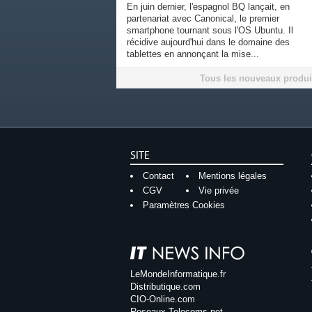
En juin dernier, l'espagnol BQ lançait, en
partenariat avec Canonical, le premier
smartphone tournant sous l'OS Ubuntu. Il
récidive aujourd'hui dans le domaine des
tablettes en annonçant la mise...
Tous les nouveaux produi
SITE
Contact
Mentions légales
CGV
Vie privée
Paramètres Cookies
LeMondeInformatique.fr
Distributique.com
CIO-Online.com
Reseaux-Telecoms.net