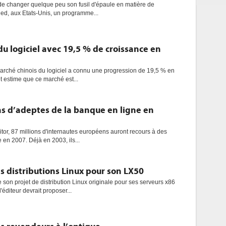
é de changer quelque peu son fusil d'épaule en matière de
pied, aux Etats-Unis, un programme...
du logiciel avec 19,5 % de croissance en
marché chinois du logiciel a connu une progression de 19,5 % en
 estime que ce marché est...
ns d’adeptes de la banque en ligne en
tor, 87 millions d'internautes européens auront recours à des
 en 2007. Déjà en 2003, ils...
s distributions Linux pour son LX50
son projet de distribution Linux originale pour ses serveurs x86
'éditeur devrait proposer...