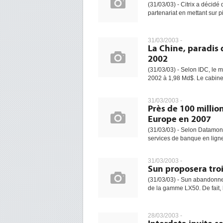
(31/03/03) - Citrix a décid
partenariat en mettant sur 
31/03/2003 -
La Chine, paradis 
2002
(31/03/03) - Selon IDC, le 
2002 à 1,98 Md$. Le cabinet
31/03/2003 -
Près de 100 millio
Europe en 2007
(31/03/03) - Selon Datamoni
services de banque en ligne
31/03/2003 -
Sun proposera troi
(31/03/03) - Sun abandonne 
de la gamme LX50. De fait, l
28/03/2003 -