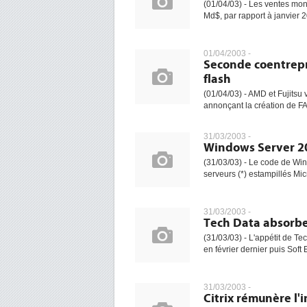
(01/04/03) - Les ventes mon
Md$, par rapport à janvier 
01/04/2003 -
Seconde coentrepr
flash
(01/04/03) - AMD et Fujitsu
annonçant la création de F
31/03/2003 -
Windows Server 200
(31/03/03) - Le code de Win
serveurs (*) estampillés Micr
31/03/2003 -
Tech Data absorb
(31/03/03) - L'appétit de T
en février dernier puis Soft
31/03/2003 -
Citrix rémunère l'