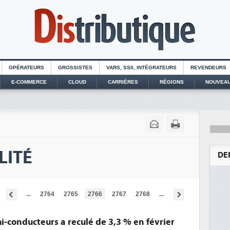
OPÉRATEURS
GROSSISTES
VARS, SSII, INTÉGRATEURS
REVENDEURS
E-COMMERCE
CLOUD
CARRIÈRES
RÉGIONS
NOUVEAU
LITÉ
DE
...
2764
2765
2766
2767
2768
...
-conducteurs a reculé de 3,3 % en février