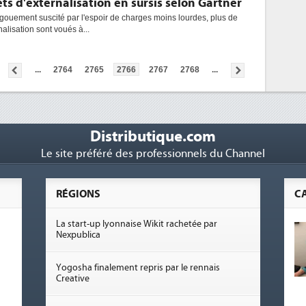
ets d'externalisation en sursis selon Gartner
engouement suscité par l'espoir de charges moins lourdes, plus de
nalisation sont voués à...
...
2764
2765
2766
2767
2768
...
Distributique.com
Le site préféré des professionnels du Channel
RÉGIONS
C
La start-up lyonnaise Wikit rachetée par
Nexpublica
Yogosha finalement repris par le rennais
Creative