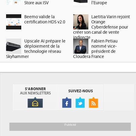
Store aux ISV
l'Europe
Beemo valide la
Laetitia Varin rejoint
certification HDS v2.0
Orange
Cyberdefense pour
créer son canal de vente
indirecte
Upscale AI prépare le
Fabien Petiau
déploiement de la
nommé vice-
technologie réseau
président de
Skyhammer
Cloudera France
S'ABONNER
SUIVEZ-NOUS
AUX NEWSLETTERS
Publicité