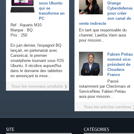
sous Ubuntu
Orange
qui se
Cyberdefense
transforme en
pour créer
PC
son canal de
vente indirecte
Ref : Aquaris M10
Marque : BQ
En tant que responsable du
Prix : 250
channel, Laetitia Varin aura
pour mission...
En juin dernier, l'espagnol BQ
lançait, en partenariat avec
Fabien Petiau
Canonical, le premier
nommé vice-
smartphone tournant sous l'OS
président de
Ubuntu. Il récidive aujourd'hui
Cloudera
dans le domaine des tablettes
France
en annonçant la mise...
Passé
Tous les nouveaux produits
notamment par Checkmarx et
ServiceNow, Fabien Petiau
aura pour mission...
Tous les articles carrières
SITE
CATÉGORIES