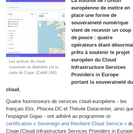
La volonté de l'Union
européenne de mettre en
place une forme de
gratuite
souveraineté numérique
vient de recevoir un coup
de pouce : quatre
opérateurs étant désorma
prêts à soutenir le projet
européen du Cloud
Les acteurs du cloud
Infrastructure Services
souverain se déploient sur la
carte du Cispe. (Crédit LMI)
Providers in Europe
portant la souveraineté d
cloud.
Quatre fournisseurs de services cloud européens - les
français Etix, Phocea DC et Thésée Datacenter, ainsi qu
l'espagnol Gigas - ont adhéré au programme
de
certification « Sovereign and Resilient Cloud Service »
d
Cispe (Cloud Infrastructure Services Providers in Europe