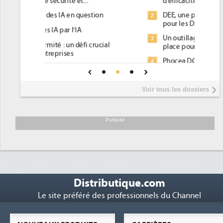
d'efficacité énergétique) ?
DEE, une pression administrative
2
pour les DSI à transformer...
Un outillage et des services déjà en
3
place pour répondre à...
Phocea DC dans les cordes pour la
4
DEE
Interview de Fabrice Coquio,
5
Voir tous les dossiers
président de Digital Realty...
Trimestriels IBM : L'activité logicielle
6
soutient les...
Publicité
Distributique.com
Le site préféré des professionnels du Channel