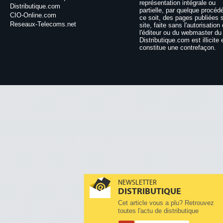
représentation intégrale ou
Distributique.com
partielle, par quelque procéd
CIO-Online.com
ce soit, des pages publiées 
Reseaux-Telecoms.net
site, faite sans l'autorisation
l'éditeur ou du webmaster du 
Distributique.com est illicite 
constitue une contrefaçon.
NEWSLETTER
DISTRIBUTIQUE
Cet article vous a plu? Retrouvez
toutes l'actu de distributique