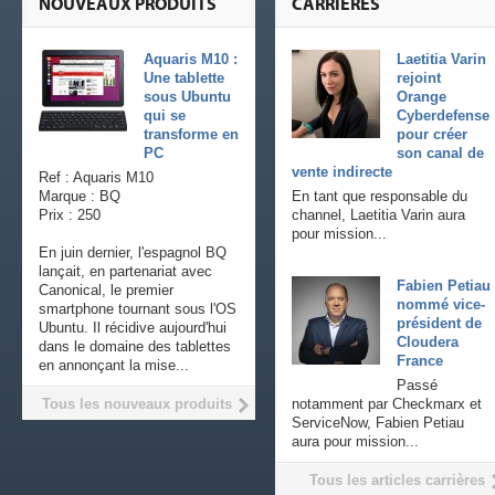
NOUVEAUX PRODUITS
CARRIÈRES
Aquaris M10 :
Laetitia Varin
Une tablette
rejoint
sous Ubuntu
Orange
qui se
Cyberdefense
transforme en
pour créer
PC
son canal de
vente indirecte
Ref : Aquaris M10
Marque : BQ
En tant que responsable du
Prix : 250
channel, Laetitia Varin aura
pour mission...
En juin dernier, l'espagnol BQ
lançait, en partenariat avec
Fabien Petiau
Canonical, le premier
nommé vice-
smartphone tournant sous l'OS
président de
Ubuntu. Il récidive aujourd'hui
Cloudera
dans le domaine des tablettes
France
en annonçant la mise...
Passé
Tous les nouveaux produits
notamment par Checkmarx et
ServiceNow, Fabien Petiau
aura pour mission...
Tous les articles carrières