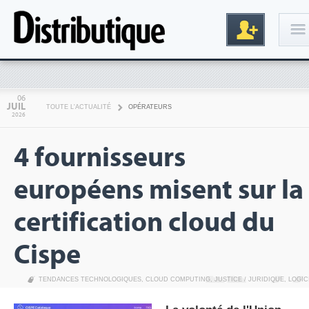
Connexion
06
JUIL
TOUTE L'ACTUALITÉ
OPÉRATEURS
2026
4 fournisseurs
européens misent sur la
certification cloud du
Inscription
Cispe
TENDANCES TECHNOLOGIQUES
,
CLOUD COMPUTING
,
JUSTICE / JURIDIQUE
,
LOGIC