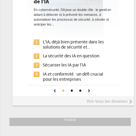
e l'IA
bientôt une obliga
datacenters
n cybersécurité, l'IA joue un double rôle : le gentil en
idant à détecter et à prévenir les menaces, à
Des datacenters plus durables e
utomatiser les processus de sécurité, à simuler et
ce que recherchent les pouvoi
ticiper les...
avec la mise en oeuvre de la no
l'efficacité...
L'IA, déjà bien présente dans les
Qu'est-ce que la DE
1
1
solutions de sécurité et...
d'efficacité énergét
La sécurité des IA en question
DEE, une pression 
2
2
pour les DSI à trans
Sécuriser les IA par l'IA
3
Un outillage et des
3
IA et conformité : un défi crucial
4
place pour répondre
pour les entreprises
Phocea DC dans les
4
Une IA de confiance pour une IA
5
DEE
plus sûre ?
Interview de Fabri
5
Voir tous les dossiers
président de Digital
Trimestriels IBM : L'
6
soutient les...
Publicité