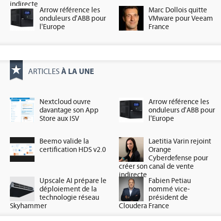
indirecte
Arrow référence les
Marc Dollois quitte
onduleurs d'ABB pour
VMware pour Veeam
l'Europe
France
À LA UNE
ARTICLES
Nextcloud ouvre
Arrow référence les
davantage son App
onduleurs d'ABB pour
Store aux ISV
l'Europe
Beemo valide la
Laetitia Varin rejoint
certification HDS v2.0
Orange
Cyberdefense pour
créer son canal de vente
indirecte
Upscale AI prépare le
Fabien Petiau
déploiement de la
nommé vice-
technologie réseau
président de
Skyhammer
Cloudera France