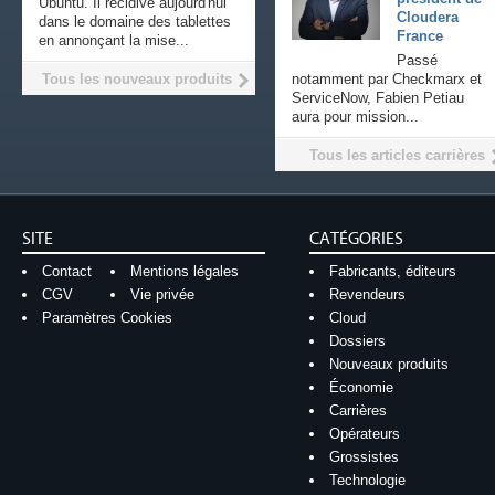
Ubuntu. Il récidive aujourd'hui
Cloudera
dans le domaine des tablettes
France
en annonçant la mise...
Passé
Tous les nouveaux produits
notamment par Checkmarx et
ServiceNow, Fabien Petiau
aura pour mission...
Tous les articles carrières
SITE
CATÉGORIES
Contact
Mentions légales
Fabricants, éditeurs
CGV
Vie privée
Revendeurs
Paramètres Cookies
Cloud
Dossiers
Nouveaux produits
Économie
Carrières
Opérateurs
Grossistes
Technologie