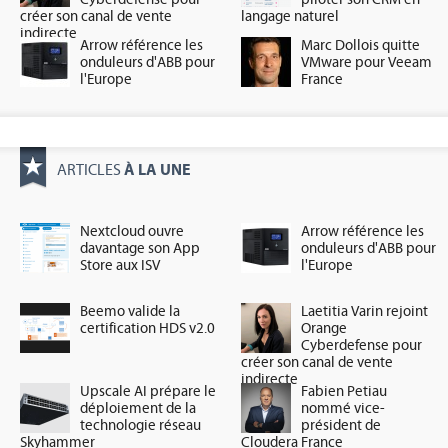
créer son canal de vente
langage naturel
indirecte
Arrow référence les
Marc Dollois quitte
onduleurs d'ABB pour
VMware pour Veeam
l'Europe
France
À LA UNE
ARTICLES
Nextcloud ouvre
Arrow référence les
davantage son App
onduleurs d'ABB pour
Store aux ISV
l'Europe
Beemo valide la
Laetitia Varin rejoint
certification HDS v2.0
Orange
Cyberdefense pour
créer son canal de vente
indirecte
Upscale AI prépare le
Fabien Petiau
déploiement de la
nommé vice-
technologie réseau
président de
Skyhammer
Cloudera France