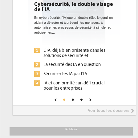
Cybersécurité, le double visage
DEE: l'effi
de l'IA
bientôt un
datacente
En cybersécurité, l'IA joue un double rôle : le gentil en
aidant à détecter et à prévenir les menaces, à
Des datacenters pl
automatiser les processus de sécurité, à simuler et
ce que recherchen
anticiper les...
avec la mise en oe
l'efficacité...
L'IA, déjà bien présente dans les
Qu'est-ce
1
1
solutions de sécurité et...
d'efficac
La sécurité des IA en question
DEE, une 
2
2
pour les D
Sécuriser les IA par l'IA
3
Un outill
3
IA et conformité : un défi crucial
4
place pou
pour les entreprises
Phocea DC
4
Une IA de confiance pour une IA
5
DEE
plus sûre ?
Interview
5
Voir tous les dossiers
président 
Trimestrie
6
soutient l
Publicité