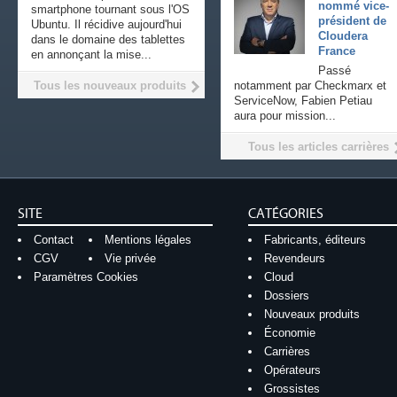
nommé vice-
smartphone tournant sous l'OS
président de
Ubuntu. Il récidive aujourd'hui
Cloudera
dans le domaine des tablettes
France
en annonçant la mise...
Passé
Tous les nouveaux produits
notamment par Checkmarx et
ServiceNow, Fabien Petiau
aura pour mission...
Tous les articles carrières
SITE
CATÉGORIES
Contact
Mentions légales
Fabricants, éditeurs
CGV
Vie privée
Revendeurs
Paramètres Cookies
Cloud
Dossiers
Nouveaux produits
Économie
Carrières
Opérateurs
Grossistes