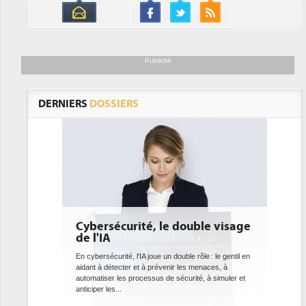
Publicité
DERNIERS
DOSSIERS
é, le double visage
DEE: l'efficacité énergétique
bientôt une obligation pour le
datacenters
joue un double rôle : le gentil en
 prévenir les menaces, à
Des datacenters plus durables et plus efficaces, c'
sus de sécurité, à simuler et
ce que recherchent les pouvoirs publics européens
avec la mise en oeuvre de la nouvelle Directive sur
l'efficacité...