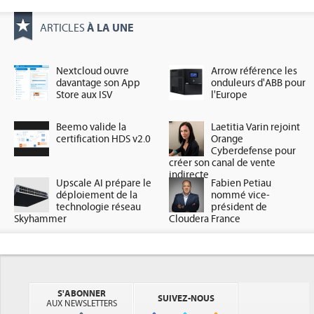
À LA UNE
ARTICLES
Nextcloud ouvre
Arrow référence les
davantage son App
onduleurs d'ABB pour
Store aux ISV
l'Europe
Beemo valide la
Laetitia Varin rejoint
certification HDS v2.0
Orange
Cyberdefense pour
créer son canal de vente
indirecte
Upscale AI prépare le
Fabien Petiau
déploiement de la
nommé vice-
technologie réseau
président de
Skyhammer
Cloudera France
S'ABONNER
SUIVEZ-NOUS
AUX NEWSLETTERS