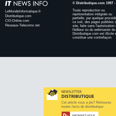
© Distributique.com 1997 -
Toute reproduction ou
LeMondeInformatique.fr
représentation intégrale ou
Distributique.com
partielle, par quelque procéd
CIO-Online.com
ce soit, des pages publiées 
Reseaux-Telecoms.net
site, faite sans l'autorisation
l'éditeur ou du webmaster du 
Distributique.com est illicite 
constitue une contrefaçon.
NEWSLETTER
DISTRIBUTIQUE
Cet article vous a plu? Retrouvez
toutes l'actu de distributique
ABONNEZ-VOUS