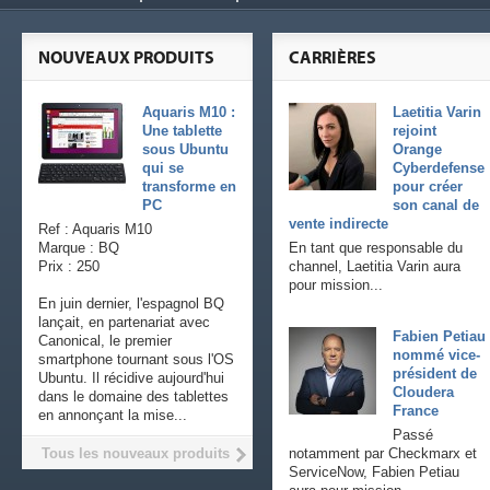
NOUVEAUX PRODUITS
CARRIÈRES
Aquaris M10 :
Laetitia Varin
Une tablette
rejoint
sous Ubuntu
Orange
qui se
Cyberdefense
transforme en
pour créer
PC
son canal de
vente indirecte
Ref : Aquaris M10
Marque : BQ
En tant que responsable du
Prix : 250
channel, Laetitia Varin aura
pour mission...
En juin dernier, l'espagnol BQ
lançait, en partenariat avec
Fabien Petiau
Canonical, le premier
nommé vice-
smartphone tournant sous l'OS
président de
Ubuntu. Il récidive aujourd'hui
Cloudera
dans le domaine des tablettes
France
en annonçant la mise...
Passé
Tous les nouveaux produits
notamment par Checkmarx et
ServiceNow, Fabien Petiau