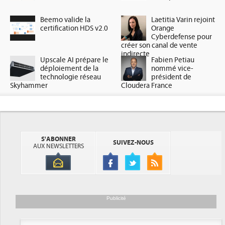
Beemo valide la
Laetitia Varin rejoint
certification HDS v2.0
Orange
Cyberdefense pour
créer son canal de vente
indirecte
Upscale AI prépare le
Fabien Petiau
déploiement de la
nommé vice-
technologie réseau
président de
Skyhammer
Cloudera France
S'ABONNER
SUIVEZ-NOUS
AUX NEWSLETTERS
Publicité