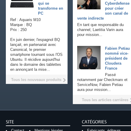
qui se
Cyberdefense
transforme en
pour créer
PC
son canal de
vente indirecte
Ref : Aquaris M10
Marque : BQ
En tant que responsable du
Prix : 250
channel, Laetitia Varin aura
pour mission...
En juin dernier, l'espagnol BQ
lançait, en partenariat avec
Fabien Petiau
Canonical, le premier
nommé vice-
smartphone tournant sous l'OS
président de
Ubuntu. Il récidive aujourd'hui
Cloudera
dans le domaine des tablettes
France
en annonçant la mise...
Passé
Tous les nouveaux produits
notamment par Checkmarx et
ServiceNow, Fabien Petiau
aura pour mission...
Tous les articles carrières
SITE
CATÉGORIES
Contact
Mentions légales
Fabricants, éditeurs