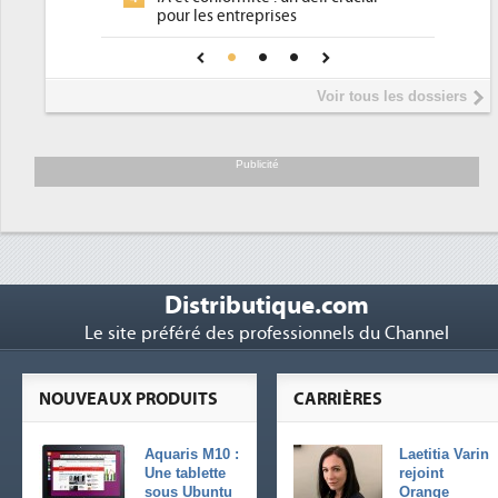
place 
pour les entreprises
Phocea
4
Une IA de confiance pour une IA
5
DEE
plus sûre ?
Interv
5
Voir tous les dossiers
préside
Trimest
6
soutien
Publicité
Distributique.com
Le site préféré des professionnels du Channel
NOUVEAUX PRODUITS
CARRIÈRES
Aquaris M10 :
Laetitia Varin
Une tablette
rejoint
sous Ubuntu
Orange