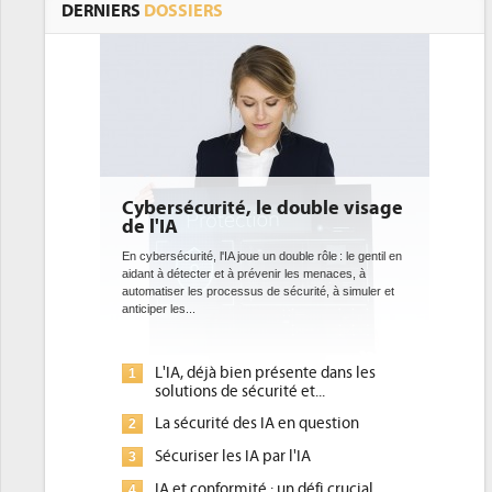
DERNIERS
DOSSIERS
Cybersécurité, le double visage
DEE: l'e
de l'IA
bientôt 
datacen
En cybersécurité, l'IA joue un double rôle : le gentil en
aidant à détecter et à prévenir les menaces, à
Des datacenter
automatiser les processus de sécurité, à simuler et
ce que recherc
anticiper les...
avec la mise e
l'efficacité...
L'IA, déjà bien présente dans les
Qu'est
1
1
solutions de sécurité et...
d'effi
La sécurité des IA en question
DEE, u
2
2
pour le
Sécuriser les IA par l'IA
3
Un out
3
IA et conformité : un défi crucial
4