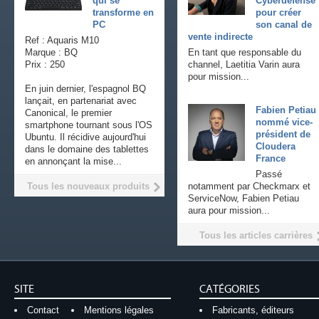
qui se
Cyberdefense
transforme en
pour créer
PC
son canal de
vente indirecte
Ref : Aquaris M10
Marque : BQ
En tant que responsable du
Prix : 250
channel, Laetitia Varin aura
pour mission...
En juin dernier, l'espagnol BQ
lançait, en partenariat avec
Fabien Petiau
Canonical, le premier
nommé vice-
smartphone tournant sous l'OS
président de
Ubuntu. Il récidive aujourd'hui
Cloudera
dans le domaine des tablettes
France
en annonçant la mise...
Passé
Tous les nouveaux produits
notamment par Checkmarx et
ServiceNow, Fabien Petiau
aura pour mission...
Tous les articles carrières
SITE
CATÉGORIES
Contact
Mentions légales
Fabricants, éditeurs