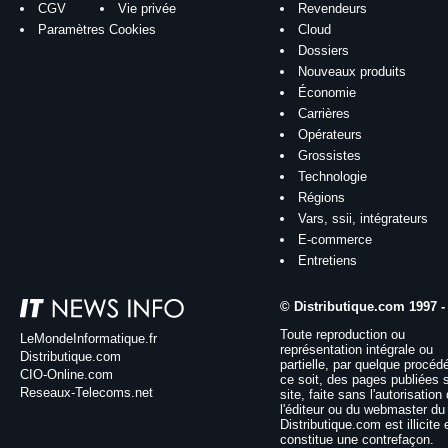
CGV
Vie privée
Revendeurs
Paramètres Cookies
Cloud
Dossiers
Nouveaux produits
Économie
Carrières
Opérateurs
Grossistes
Technologie
Régions
Vars, ssii, intégrateurs
E-commerce
Entretiens
© Distributique.com 1997 -
Toute reproduction ou
LeMondeInformatique.fr
représentation intégrale ou
Distributique.com
partielle, par quelque procéd
CIO-Online.com
ce soit, des pages publiées 
Reseaux-Telecoms.net
site, faite sans l'autorisation
l'éditeur ou du webmaster du 
Distributique.com est illicite 
constitue une contrefaçon.