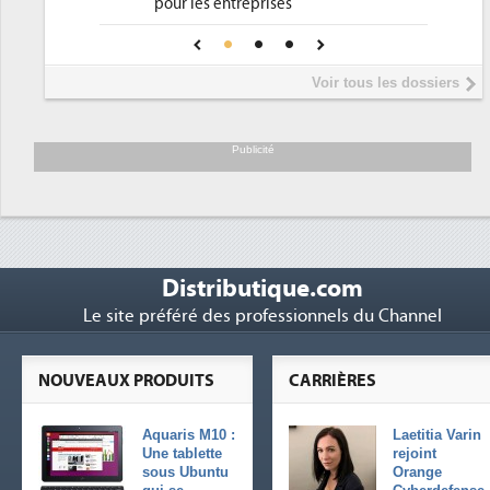
pour les entreprises
Une IA de confiance pour une IA
5
plus sûre ?
Voir tous les dossiers
Publicité
Distributique.com
Le site préféré des professionnels du Channel
NOUVEAUX PRODUITS
CARRIÈRES
Aquaris M10 :
Laetitia Varin
Une tablette
rejoint
sous Ubuntu
Orange