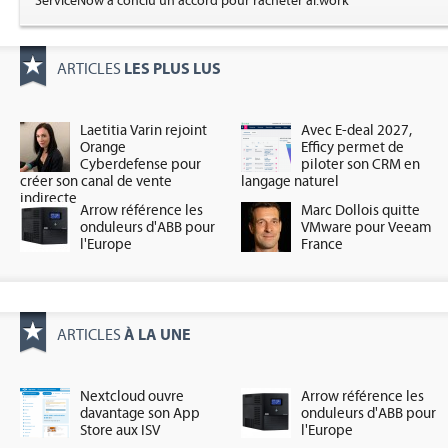
ServiceNow a conclu un accord pour racheter ai.work
LES PLUS LUS
ARTICLES
Laetitia Varin rejoint
Avec E-deal 2027,
Orange
Efficy permet de
Cyberdefense pour
piloter son CRM en
créer son canal de vente
langage naturel
indirecte
Arrow référence les
Marc Dollois quitte
onduleurs d'ABB pour
VMware pour Veeam
l'Europe
France
À LA UNE
ARTICLES
Nextcloud ouvre
Arrow référence les
davantage son App
onduleurs d'ABB pour
Store aux ISV
l'Europe