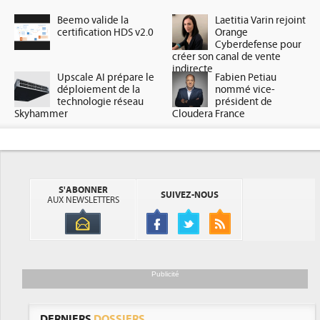
Beemo valide la
Laetitia Varin rejoint
certification HDS v2.0
Orange
Cyberdefense pour
créer son canal de vente
indirecte
Upscale AI prépare le
Fabien Petiau
déploiement de la
nommé vice-
technologie réseau
président de
Skyhammer
Cloudera France
S'ABONNER
SUIVEZ-NOUS
AUX NEWSLETTERS
Publicité
DERNIERS
DOSSIERS