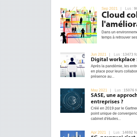
Sep 2021
| Lus :
9
Cloud col
l'amélior
Dans un environnement 
temps à retrouver ses 
Jun 2021
| Lus :
13473 f
Digital workplace 
Après la pandémie, les entre
en place pour leurs collabor
présence au...
May 2021
| Lus :
15076 f
SASE, une approch
entreprises ?
Créé en 2019 par le Gartne
point unique de convergence
cabinet d'études...
Apr 2021
| Lus :
14692 fo