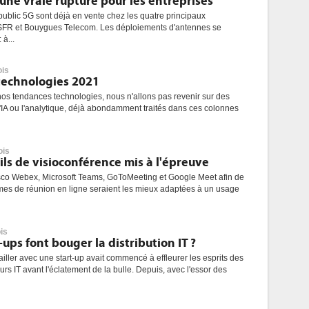
 une vraie rupture pour les entreprises
 public 5G sont déjà en vente chez les quatre principaux
 SFR et Bouygues Telecom. Les déploiements d'antennes se
à...
ois
technologies 2021
nos tendances technologies, nous n'allons pas revenir sur des
IA ou l'analytique, déjà abondamment traités dans ces colonnes
ois
tils de visioconférence mis à l'épreuve
co Webex, Microsoft Teams, GoToMeeting et Google Meet afin de
rmes de réunion en ligne seraient les mieux adaptées à un usage
is
ups font bouger la distribution IT ?
iller avec une start-up avait commencé à effleurer les esprits des
urs IT avant l'éclatement de la bulle. Depuis, avec l'essor des