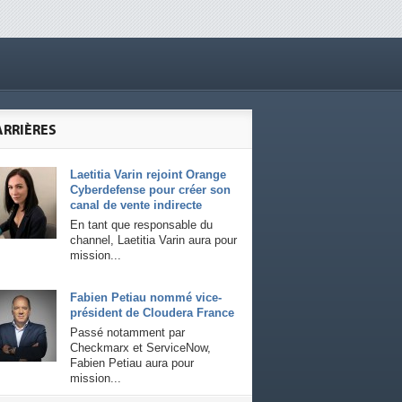
ARRIÈRES
Laetitia Varin rejoint Orange
Cyberdefense pour créer son
canal de vente indirecte
En tant que responsable du
channel, Laetitia Varin aura pour
mission...
Fabien Petiau nommé vice-
président de Cloudera France
Passé notamment par
Checkmarx et ServiceNow,
Fabien Petiau aura pour
mission...