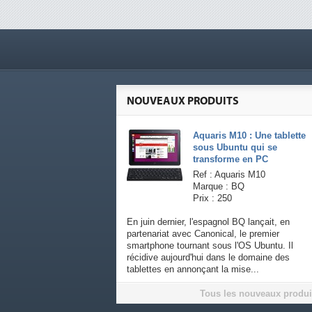
NOUVEAUX PRODUITS
Aquaris M10 : Une tablette
sous Ubuntu qui se
transforme en PC
Ref : Aquaris M10
Marque : BQ
Prix : 250
En juin dernier, l'espagnol BQ lançait, en
partenariat avec Canonical, le premier
smartphone tournant sous l'OS Ubuntu. Il
récidive aujourd'hui dans le domaine des
tablettes en annonçant la mise...
Tous les nouveaux produi