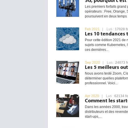
5G, pourquoi c'est
Les premiers forfaits grand
opérateurs : Free, Orange,
poursuivent en deux temps : 
Feb 2021
| Lus :
17028 f
Les 10 tendances 
Pour cette édition 2021 de 
sujets comme Kubernetes, l'
ces dernières...
Sep 2020
| Lus :
24073 f
Les 5 meilleurs ou
Nous avons testé Zoom, Cis
déterminer quelles platefo
professionnel. Voici...
Apr 2020
| Lus :
62134 fo
Comment les start-
Dans les années 2000, trava
distributeurs et des revende
start-ups,...