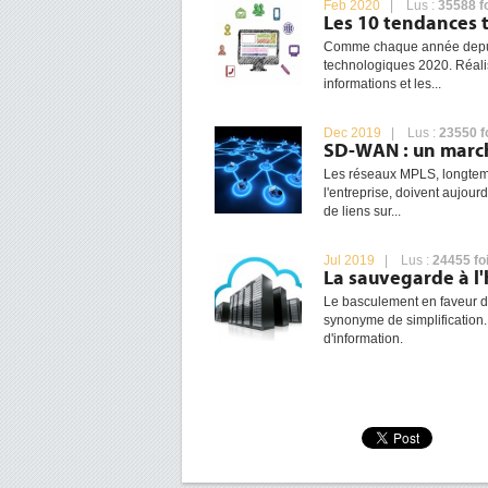
Feb 2020
| Lus :
35588 f
Les 10 tendances 
Comme chaque année depuis
technologiques 2020. Réalis
informations et les...
Dec 2019
| Lus :
23550 f
SD-WAN : un marc
Les réseaux MPLS, longtemps 
l'entreprise, doivent aujou
de liens sur...
Jul 2019
| Lus :
24455 fo
La sauvegarde à l
Le basculement en faveur de
synonyme de simplification. 
d'information.