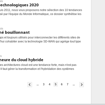
ois
technologiques 2020
 2011, nous vous proposons notre sélection des 10 tendances
é par l'équipe du Monde Informatique, ce dossier synthétise les
ois
hé bouillonnant
et toujours utilisés pour interconnecter les différents sites de
rd'hui cohabiter avec la technologie SD-WAN qui agrège tout type
is
'heure du cloud hybride
s architectures cloud est une tendance forte, mais n'est pas
Il faut gérer la transformation et l'hybridation des systèmes
...
3
4
5
6
7
...