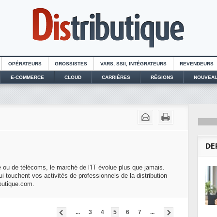
OPÉRATEURS
GROSSISTES
VARS, SSII, INTÉGRATEURS
REVENDEURS
E-COMMERCE
CLOUD
CARRIÈRES
RÉGIONS
NOUVEAU
DE
ue ou de télécoms, le marché de l'IT évolue plus que jamais.
ouchent vos activités de professionnels de la distribution
ibutique.com.
...
3
4
5
6
7
...