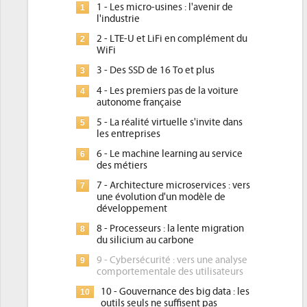
1 - Les micro-usines : l'avenir de
1
l'industrie
2 - LTE-U et LiFi en complément du
2
WiFi
3 - Des SSD de 16 To et plus
3
4 - Les premiers pas de la voiture
4
autonome française
5 - La réalité virtuelle s'invite dans
5
les entreprises
6 - Le machine learning au service
6
des métiers
7 - Architecture microservices : vers
7
une évolution d'un modèle de
développement
8 - Processeurs : la lente migration
8
du silicium au carbone
9 - Cybersécurité : vers une analyse
9
comportementale des utilisateurs
10 - Gouvernance des big data : les
10
outils seuls ne suffisent pas