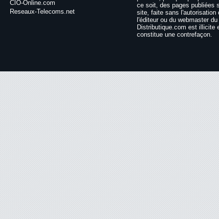
CIO-Online.com
ce soit, des pages publiées 
Reseaux-Telecoms.net
site, faite sans l'autorisation
l'éditeur ou du webmaster du 
Distributique.com est illicite 
constitue une contrefaçon.