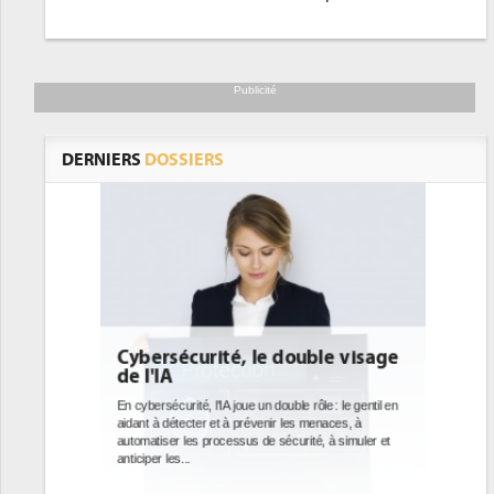
Publicité
DERNIERS
DOSSIERS
ble visage
DEE: l'efficacité énergétique
bientôt une obligation pour les
datacenters
le : le gentil en
enaces, à
Des datacenters plus durables et plus efficaces, c'est
é, à simuler et
ce que recherchent les pouvoirs publics européens
avec la mise en oeuvre de la nouvelle Directive sur
l'efficacité...