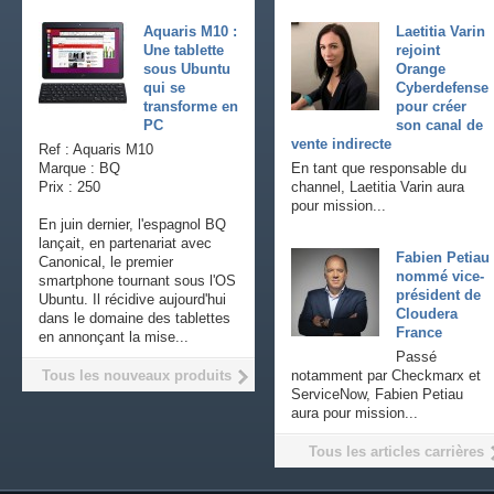
Aquaris M10 :
Laetitia Varin
Une tablette
rejoint
sous Ubuntu
Orange
qui se
Cyberdefense
transforme en
pour créer
PC
son canal de
vente indirecte
Ref : Aquaris M10
Marque : BQ
En tant que responsable du
Prix : 250
channel, Laetitia Varin aura
pour mission...
En juin dernier, l'espagnol BQ
lançait, en partenariat avec
Fabien Petiau
Canonical, le premier
nommé vice-
smartphone tournant sous l'OS
président de
Ubuntu. Il récidive aujourd'hui
Cloudera
dans le domaine des tablettes
France
en annonçant la mise...
Passé
Tous les nouveaux produits
notamment par Checkmarx et
ServiceNow, Fabien Petiau
aura pour mission...
Tous les articles carrières