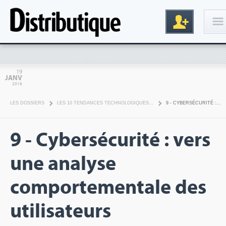
Connexion
19
JANV
2016
LES DOSSIERS
LES 10 TENDANCES TECHNOLOGIQUES...
9 - CYBERSÉCURITÉ :...
9 - Cybersécurité : vers
une analyse
Inscription
comportementale des
utilisateurs