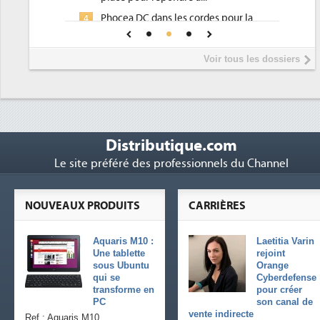
Phocea DC dans les cordes pour la
4
DEE
Interview de Fabrice Coquio,
5
Voir tous les dossiers
président de Digital Realty...
Trimestriels IBM : L'activité logicielle
6
soutient les...
Distributique.com
Le site préféré des professionnels du Channel
NOUVEAUX PRODUITS
CARRIÈRES
Aquaris M10 :
Laetitia Varin
Une tablette
rejoint
sous Ubuntu
Orange
qui se
Cyberdefense
transforme en
pour créer
PC
son canal de
vente indirecte
Ref : Aquaris M10