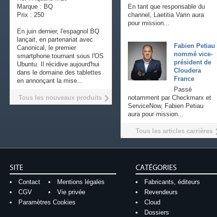
Marque : BQ
En tant que responsable du
Prix : 250
channel, Laetitia Varin aura
pour mission...
En juin dernier, l'espagnol BQ
lançait, en partenariat avec
Fabien Petiau
Canonical, le premier
nommé vice-
smartphone tournant sous l'OS
président de
Ubuntu. Il récidive aujourd'hui
Cloudera
dans le domaine des tablettes
France
en annonçant la mise...
Passé
Tous les nouveaux produits
notamment par Checkmarx et
ServiceNow, Fabien Petiau
aura pour mission...
Tous les articles carrières
SITE
CATÉGORIES
Contact
Mentions légales
Fabricants, éditeurs
CGV
Vie privée
Revendeurs
Paramètres Cookies
Cloud
Dossiers