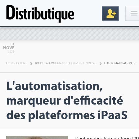
Connexion
01
NOVE
2022
LES DOSSIERS
IPAAS : AU COEUR DES CONVERGENCES...
L'AUTOMATISATION,...
L'automatisation,
marqueur d'efficacité
Inscription
des plateformes iPaaS
L'automatisation de type R