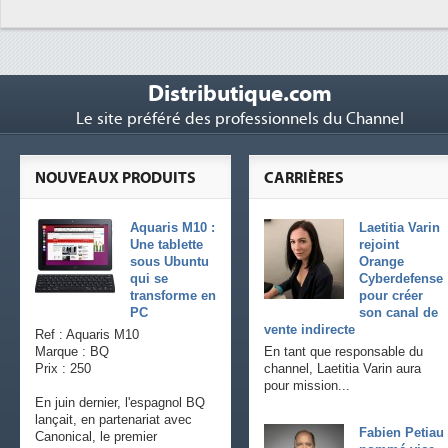
Trimestriels IBM : L'activité log
6
soutient les...
Distributique.com
Le site préféré des professionnels du Channel
NOUVEAUX PRODUITS
CARRIÈRES
Aquaris M10 :
Laetitia Varin
Une tablette
rejoint
sous Ubuntu
Orange
qui se
Cyberdefense
transforme en
pour créer
PC
son canal de
vente indirecte
Ref : Aquaris M10
Marque : BQ
En tant que responsable du
Prix : 250
channel, Laetitia Varin aura
pour mission...
En juin dernier, l'espagnol BQ
lançait, en partenariat avec
Fabien Petiau
Canonical, le premier