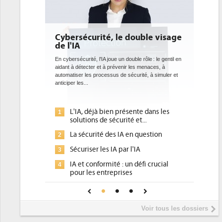
rité, le double visage
DEE: l'efficacité énergétiqu
bientôt une obligation pour
datacenters
 l'IA joue un double rôle : le gentil en
r et à prévenir les menaces, à
Des datacenters plus durables et plus efficace
processus de sécurité, à simuler et
ce que recherchent les pouvoirs publics eur
avec la mise en oeuvre de la nouvelle Directiv
l'efficacité...
jà bien présente dans les
Qu'est-ce que la DEE (directive
1
s de sécurité et...
d'efficacité énergétique) ?
ité des IA en question
DEE, une pression administrati
2
pour les DSI à transformer...
r les IA par l'IA
Un outillage et des services dé
3
nformité : un défi crucial
place pour répondre à...
s entreprises
Phocea DC dans les cordes pou
4
de confiance pour une IA
DEE
e ?
Interview de Fabrice Coquio,
5
Voir tous les dossiers
président de Digital Realty...