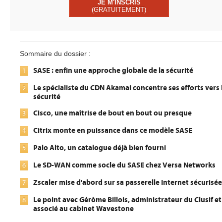
JE M'INSCRIS
(GRATUITEMENT)
Sommaire du dossier :
SASE : enfin une approche globale de la sécurité
1
Le spécialiste du CDN Akamai concentre ses efforts vers 
2
sécurité
Cisco, une maîtrise de bout en bout ou presque
3
Citrix monte en puissance dans ce modèle SASE
4
Palo Alto, un catalogue déjà bien fourni
5
Le SD-WAN comme socle du SASE chez Versa Networks
6
Zscaler mise d'abord sur sa passerelle Internet sécurisée
7
Le point avec Gérôme Billois, administrateur du Clusif et
8
associé au cabinet Wavestone