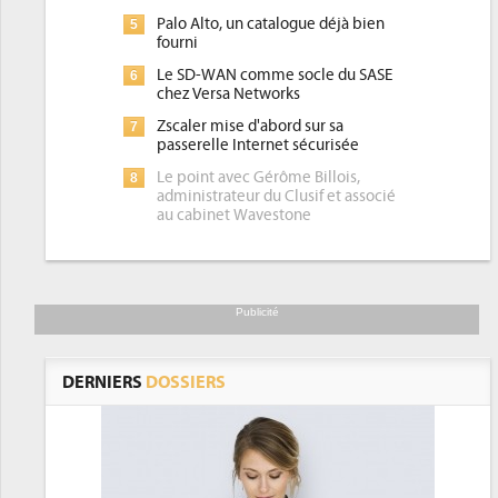
Palo Alto, un catalogue déjà bien
5
fourni
Le SD-WAN comme socle du SASE
6
chez Versa Networks
Zscaler mise d'abord sur sa
7
passerelle Internet sécurisée
Le point avec Gérôme Billois,
8
administrateur du Clusif et associé
au cabinet Wavestone
Publicité
DERNIERS
DOSSIERS