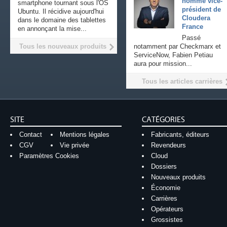
nommé vice-
smartphone tournant sous l'OS
président de
Ubuntu. Il récidive aujourd'hui
Cloudera
dans le domaine des tablettes
France
en annonçant la mise...
Passé
Tous les nouveaux produits
notamment par Checkmarx et
ServiceNow, Fabien Petiau
aura pour mission...
Tous les articles carrières
SITE
CATÉGORIES
Contact
Mentions légales
Fabricants, éditeurs
CGV
Vie privée
Revendeurs
Paramètres Cookies
Cloud
Dossiers
Nouveaux produits
Économie
Carrières
Opérateurs
Grossistes