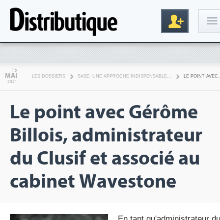
Connexion
15
MAI
LES DOSSIERS
SASE, UNE APPROCHE INDISPENSABLE...
LE POINT AVEC.
2021
Le point avec Gérôme
Billois, administrateur
du Clusif et associé au
Inscription
cabinet Wavestone
En tant qu'administrateur d