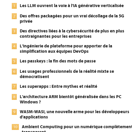
Les LLM ouvrent la voie à l'IA générative verticalisée
1
Des offres packagées pour un vrai décollage de la 5G
2
privée
Des directives liées à la cybersécurité de plus en plus
3
contraignantes pour les entreprises
L'ingénierie de plateforme pour apporter de la
4
simplification aux équipes DevOps
Les passkeys : la fin des mots de passe
5
Les usages professionnels de la réalité mixte se
6
démocratisent
Les superapps : Entre mythes et réalité
7
L'architecture ARM bientôt généralisée dans les PC
8
Windows ?
WASM-WASI, une nouvelle arme pour les développeurs
9
d'applications
Ambient Computing pour un numérique complètemen
10