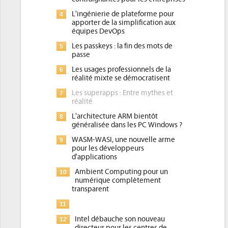
L'ingénierie de plateforme pour
4
apporter de la simplification aux
équipes DevOps
Les passkeys : la fin des mots de
5
passe
Les usages professionnels de la
6
réalité mixte se démocratisent
Les superapps : Entre mythes et
7
réalité
L'architecture ARM bientôt
8
généralisée dans les PC Windows ?
WASM-WASI, une nouvelle arme
9
pour les développeurs
d'applications
Ambient Computing pour un
10
numérique complètement
transparent
11
Intel débauche son nouveau
12
directeur pour les centres de