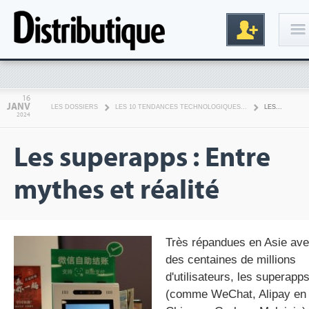
Connexion
16
JANV
LES DOSSIERS
LES 10 TENDANCES TECHNOLOGIQUES...
LES...
2024
Les superapps : Entre
mythes et réalité
Inscription
Très répandues en Asie av
des centaines de millions
d'utilisateurs, les superapp
(comme WeChat, Alipay en