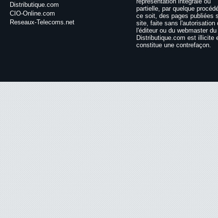
représentation intégrale ou
Distributique.com
partielle, par quelque procéd
CIO-Online.com
ce soit, des pages publiées 
Reseaux-Telecoms.net
site, faite sans l'autorisation
l'éditeur ou du webmaster du 
Distributique.com est illicite 
constitue une contrefaçon.