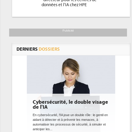
données et l'IA chez HPE
Publicité
DERNIERS
DOSSIERS
 le double visage
DEE: l'efficacité énergétique
bientôt une obligation pour les
datacenters
e un double rôle : le gentil en
révenir les menaces, à
Des datacenters plus durables et plus efficaces, c'est
s de sécurité, à simuler et
ce que recherchent les pouvoirs publics européens
avec la mise en oeuvre de la nouvelle Directive sur