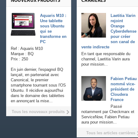
NOUVEAUX PRODUITS
CARRIÈRES
Aquaris M10 :
Laetitia Varin
Une tablette
rejoint
sous Ubuntu
Orange
qui se
Cyberdefense
transforme en
pour créer
PC
son canal de
vente indirecte
Ref : Aquaris M10
Marque : BQ
En tant que responsable du
Prix : 250
channel, Laetitia Varin aura
pour mission...
En juin dernier, l'espagnol BQ
lançait, en partenariat avec
Fabien Petiau
Canonical, le premier
nommé vice-
smartphone tournant sous l'OS
président de
Ubuntu. Il récidive aujourd'hui
Cloudera
dans le domaine des tablettes
France
en annonçant la mise...
Passé
Tous les nouveaux produits
notamment par Checkmarx et
ServiceNow, Fabien Petiau
aura pour mission...
Tous les articles carrières