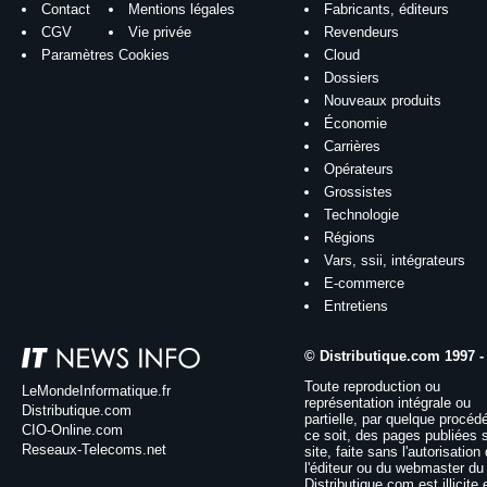
Contact
Mentions légales
Fabricants, éditeurs
CGV
Vie privée
Revendeurs
Paramètres Cookies
Cloud
Dossiers
Nouveaux produits
Économie
Carrières
Opérateurs
Grossistes
Technologie
Régions
Vars, ssii, intégrateurs
E-commerce
Entretiens
© Distributique.com 1997 -
Toute reproduction ou
LeMondeInformatique.fr
représentation intégrale ou
Distributique.com
partielle, par quelque procéd
CIO-Online.com
ce soit, des pages publiées 
Reseaux-Telecoms.net
site, faite sans l'autorisation
l'éditeur ou du webmaster du 
Distributique.com est illicite 