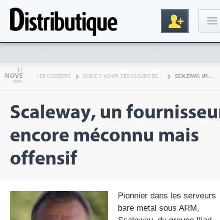
Connexion
17
NOVE
LES DOSSIERS
GUIDE D'ACHAT DES CLOUDS DE...
SCALEWAY, UN...
2021
Scaleway, un fournisseu
encore méconnu mais
offensif
Inscription
Pionnier dans les serveurs
bare metal sous ARM,