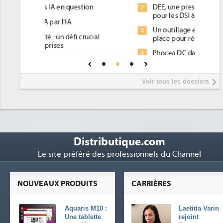
tion
DEE, une pression administrative
2
pour les DSI à transformer...
Un outillage et des services déjà en
3
rucial
place pour répondre à...
Phocea DC dans les cordes pour la
4
une IA
DEE
Interview de Fabrice Coquio,
5
Voir tous les dossiers
président de Digital Realty...
Trimestriels IBM : L'activité logicielle
6
soutient les...
Distributique.com
Le site préféré des professionnels du Channel
NOUVEAUX PRODUITS
CARRIÈRES
Aquaris M10 :
Laetitia Varin
Une tablette
rejoint