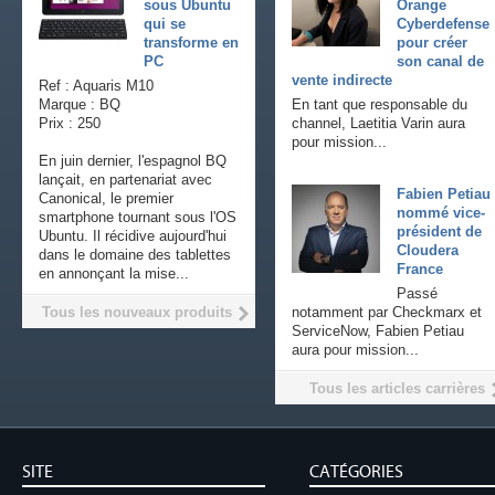
sous Ubuntu
Orange
qui se
Cyberdefense
transforme en
pour créer
PC
son canal de
vente indirecte
Ref : Aquaris M10
Marque : BQ
En tant que responsable du
Prix : 250
channel, Laetitia Varin aura
pour mission...
En juin dernier, l'espagnol BQ
lançait, en partenariat avec
Fabien Petiau
Canonical, le premier
nommé vice-
smartphone tournant sous l'OS
président de
Ubuntu. Il récidive aujourd'hui
Cloudera
dans le domaine des tablettes
France
en annonçant la mise...
Passé
Tous les nouveaux produits
notamment par Checkmarx et
ServiceNow, Fabien Petiau
aura pour mission...
Tous les articles carrières
SITE
CATÉGORIES