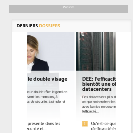
Publicité
DERNIERS
DOSSIERS
e visage
DEE: l'efficacité énergétique
bientôt une obligation pour les
datacenters
: le gentil en
ces, à
Des datacenters plus durables et plus efficaces, c'est
à simuler et
ce que recherchent les pouvoirs publics européens
avec la mise en oeuvre de la nouvelle Directive sur
l'efficacité...
ans les
Qu'est-ce que la DEE (directive
1
d'efficacité énergétique) ?