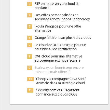
BTE en route vers un cloud de
3
confiance
Des offres personnalisées et
4
sécurisées chez Cheops Technology
Ikoula s'engage pour une offre
5
alternative
Orange fait front sur plusieurs clouds
6
Le cloud de 3DS Outscale pour un
7
haut niveau de certification
OVHcloud pour une alternative
8
européenne aux hyperscalers
Scaleway, un fournisseur encore
9
méconnu mais offensif
Cheops accompagne Ceva Santé
10
Animale dans sa stratégie cloud
Cecurity.com et GRTgaz font
11
confiance aux clouds d'OBS