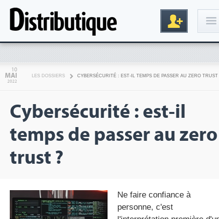
Connexion
10
MAI
LES DOSSIERS
CYBERSÉCURITÉ : EST-IL TEMPS DE PASSER AU ZERO TRUST 
2022
Cybersécurité : est-il
temps de passer au zero
trust ?
Inscription
Ne faire confiance à
personne, c'est