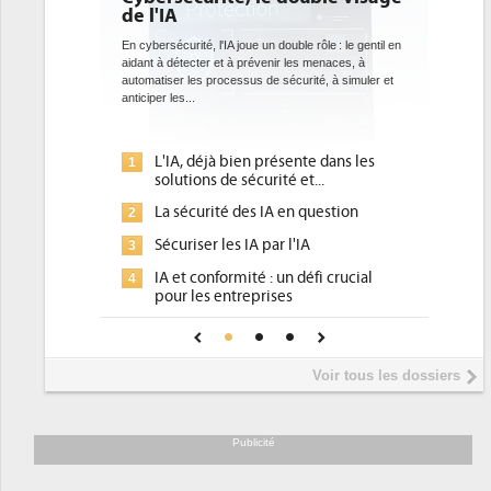
bientôt une obligation pour
datacenters
 l'IA joue un double rôle : le gentil en
r et à prévenir les menaces, à
Des datacenters plus durables et plus efficace
processus de sécurité, à simuler et
ce que recherchent les pouvoirs publics eur
avec la mise en oeuvre de la nouvelle Directiv
l'efficacité...
jà bien présente dans les
Qu'est-ce que la DEE (directive
1
s de sécurité et...
d'efficacité énergétique) ?
ité des IA en question
DEE, une pression administrati
2
pour les DSI à transformer...
r les IA par l'IA
Un outillage et des services dé
3
nformité : un défi crucial
place pour répondre à...
s entreprises
Phocea DC dans les cordes pou
4
de confiance pour une IA
DEE
e ?
Interview de Fabrice Coquio,
5
Voir tous les dossiers
président de Digital Realty...
Trimestriels IBM : L'activité log
6
soutient les...
Publicité