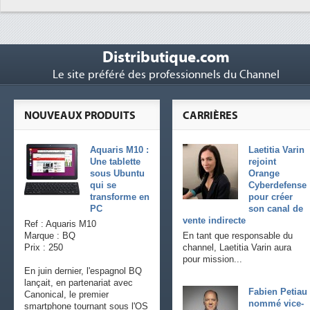
Distributique.com
Le site préféré des professionnels du Channel
NOUVEAUX PRODUITS
CARRIÈRES
Aquaris M10 :
Laetitia Varin
Une tablette
rejoint
sous Ubuntu
Orange
qui se
Cyberdefense
transforme en
pour créer
PC
son canal de
vente indirecte
Ref : Aquaris M10
Marque : BQ
En tant que responsable du
Prix : 250
channel, Laetitia Varin aura
pour mission...
En juin dernier, l'espagnol BQ
lançait, en partenariat avec
Fabien Petiau
Canonical, le premier
nommé vice-
smartphone tournant sous l'OS