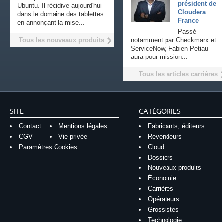
président de
Ubuntu. Il récidive aujourd'hui
Cloudera
dans le domaine des tablettes
France
en annonçant la mise...
Passé
Tous les nouveaux produits
notamment par Checkmarx et
ServiceNow, Fabien Petiau
aura pour mission...
Tous les articles carrières
SITE
CATÉGORIES
Contact
Mentions légales
Fabricants, éditeurs
CGV
Vie privée
Revendeurs
Paramètres Cookies
Cloud
Dossiers
Nouveaux produits
Économie
Carrières
Opérateurs
Grossistes
Technologie