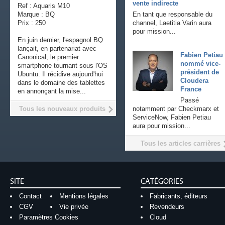
vente indirecte
Ref : Aquaris M10
Marque : BQ
En tant que responsable du
Prix : 250
channel, Laetitia Varin aura
pour mission...
En juin dernier, l'espagnol BQ
lançait, en partenariat avec
Fabien Petiau
Canonical, le premier
nommé vice-
smartphone tournant sous l'OS
président de
Ubuntu. Il récidive aujourd'hui
Cloudera
dans le domaine des tablettes
France
en annonçant la mise...
Passé
Tous les nouveaux produits
notamment par Checkmarx et
ServiceNow, Fabien Petiau
aura pour mission...
Tous les articles carrières
SITE
CATÉGORIES
Contact
Mentions légales
Fabricants, éditeurs
CGV
Vie privée
Revendeurs
Paramètres Cookies
Cloud