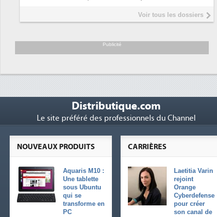
plus sûre ?
Voir tous les dossiers
Publicité
Distributique.com
Le site préféré des professionnels du Channel
NOUVEAUX PRODUITS
CARRIÈRES
Aquaris M10 :
Laetitia Varin
Une tablette
rejoint
sous Ubuntu
Orange
qui se
Cyberdefense
transforme en
pour créer
PC
son canal de