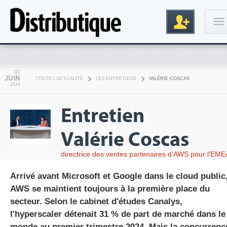
Connexion
07
JUIN
TOUTE L'ACTUALITÉ
LES ENTRETIENS
VALÉRIE COSCAS
2024
Entretien
Valérie Coscas
directrice des ventes partenaires d'AWS pour l'EME
Inscription
Arrivé avant Microsoft et Google dans le cloud public
AWS se maintient toujours à la première place du
secteur. Selon le cabinet d'études Canalys,
l'hyperscaler détenait 31 % de part de marché dans le
monde au premier trimestre 2024. Mais la concurrenc