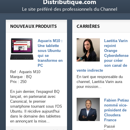
Distributique.com
Le site préféré des professionnels du Channel
NOUVEAUX PRODUITS
CARRIÈRES
Aquaris M10 :
Laetitia Varin
Une tablette
rejoint
sous Ubuntu
Orange
qui se
Cyberdefense
transforme en
pour créer
PC
son canal de
vente indirecte
Ref : Aquaris M10
Marque : BQ
En tant que responsable du
Prix : 250
channel, Laetitia Varin aura
pour mission...
En juin dernier, l'espagnol BQ
lançait, en partenariat avec
Fabien Petiau
Canonical, le premier
nommé vice-
smartphone tournant sous l'OS
président de
Ubuntu. Il récidive aujourd'hui
Cloudera
dans le domaine des tablettes
France
en annonçant la mise...
Passé