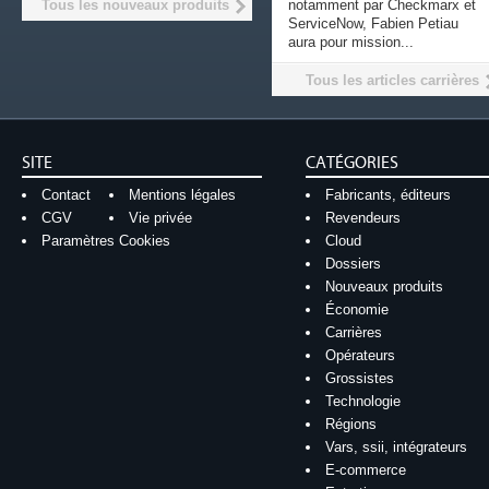
Tous les nouveaux produits
notamment par Checkmarx et
ServiceNow, Fabien Petiau
aura pour mission...
Tous les articles carrières
SITE
CATÉGORIES
Contact
Mentions légales
Fabricants, éditeurs
CGV
Vie privée
Revendeurs
Paramètres Cookies
Cloud
Dossiers
Nouveaux produits
Économie
Carrières
Opérateurs
Grossistes
Technologie
Régions
Vars, ssii, intégrateurs
E-commerce