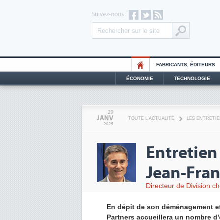
Suivez-nous
FABRICANTS, ÉDITEURS
ÉCONOMIE
TECHNOLOGIE
29
JANV
TOUTE L'ACTUALITÉ
LES ENTRETI
2025
Entretien
Jean-Fran
Directeur de Division c
En dépit de son déménagement et d
Partners accueillera un nombre d'