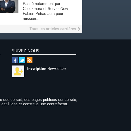
Passé notamment par
Checkmarx et ServiceNow,
Fabien Petiau aura pour
mission...
Tous les articles carrières
SUIVEZ-NOUS
Inscription
Newsletters
dé que ce soit, des pages publiées sur ce site,
 est illicite et constitue une contrefaçon.