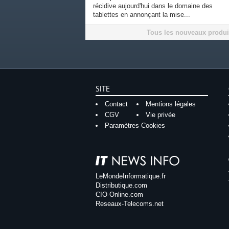
récidive aujourd'hui dans le domaine des
tablettes en annonçant la mise...
Tous les nouveaux produi
SITE
Contact
Mentions légales
CGV
Vie privée
Paramètres Cookies
LeMondeInformatique.fr
Distributique.com
CIO-Online.com
Reseaux-Telecoms.net