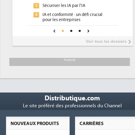
pour les DSI à transformer...
IA
Un outillage et des services déjà en
3
éfi crucial
place pour répondre à...
Phocea DC dans les cordes pour la
4
pour une IA
DEE
Interview de Fabrice Coquio,
5
Voir tous les dossiers
président de Digital Realty...
Trimestriels IBM : L'activité logicielle
6
soutient les...
Publicité
Distributique.com
Le site préféré des professionnels du Channel
NOUVEAUX PRODUITS
CARRIÈRES