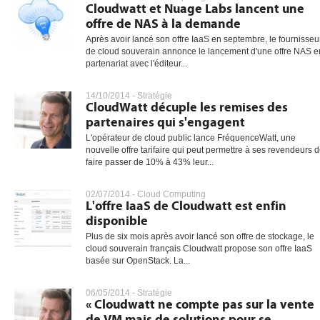
Cloudwatt et Nuage Labs lancent une
offre de NAS à la demande
Après avoir lancé son offre IaaS en septembre, le fournisseu
de cloud souverain annonce le lancement d'une offre NAS e
partenariat avec l'éditeur...
14/10/2014 -
Stratégie
CloudWatt décuple les remises des
partenaires qui s'engagent
L'opérateur de cloud public lance FréquenceWatt, une
nouvelle offre tarifaire qui peut permettre à ses revendeurs 
faire passer de 10% à 43% leur...
02/07/2014 -
Cloud Computing
L'offre IaaS de Cloudwatt est enfin
disponible
Plus de six mois après avoir lancé son offre de stockage, le
cloud souverain français Cloudwatt propose son offre IaaS
basée sur OpenStack. La...
06/05/2014 -
Stratégie
« Cloudwatt ne compte pas sur la vente
de VM mais de solutions pour se