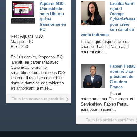
Aquaris M10 :
Laetitia Varin
Une tablette
rejoint
sous Ubuntu
Orange
qui se
Cyberdefense
transforme en
pour créer
PC
son canal de
vente indirecte
Ref : Aquaris M10
Marque : BQ
En tant que responsable du
Prix : 250
channel, Laetitia Varin aura
pour mission...
En juin dernier, l'espagnol BQ
lançait, en partenariat avec
Fabien Petiau
Canonical, le premier
nommé vice-
smartphone tournant sous l'OS
président de
Ubuntu. Il récidive aujourd'hui
Cloudera
dans le domaine des tablettes
France
en annonçant la mise...
Passé
Tous les nouveaux produits
notamment par Checkmarx et
ServiceNow, Fabien Petiau
aura pour mission...
Tous les articles carrières