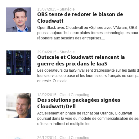
15/07/2015 -
Stratégie
OBS tente de redorer le blason de
Cloudwatt
gratuite
OpenStack avec Cloudwatt ou vSphere avec VMware, OBS
pousse aujourd'hui deux plates-formes technologiques pour
répondre aux besoins des entreprises....
29/04/2015 -
Stratégie
Outscale et Cloudwatt relancent la
guerre des prix dans le IaaS
Les opérateurs du IaaS rivalisent d'agressivité sur les tarifs 
leurs services de base et les fournisseurs français ne sont p
en reste. Outscale...
18/02/2015 -
Cloud Computing
Des solutions packagées signées
Cloudwatt/Dell
Actuellement en phase de rachat par Orange, Cloudwatt
poursuit dans la voie du modèle de commercialisation de se
offres en indirect et multiplie les...
26/12/2014 -
Cloud Computing