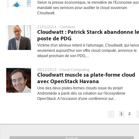
Selon la presse économique, le ministère de l'Economie aura
mandaté ses services pour auditer le cloud souverain
Cloudwatt.
21/01/2014 -
Carrières
Cloudwatt : Patrick Starck abandonne l
poste de PDG
Victime d'un sérieux retard à l'allumage, Cloudwatt, qui lanc
seulement aujourd'hui son offre cloud compute, annonce le
départ prochain de son PDG,...
06/12/2013 -
Cloud Computing
Cloudwatt muscle sa plate-forme cloud
avec OpenStack Havana
Une des deux plates-formes clouds issue du projet
Andromède a parié dès sa création sur l'écosystème
OpenStack. A l'occasion d'une conférence sur...
1
2
Publicité