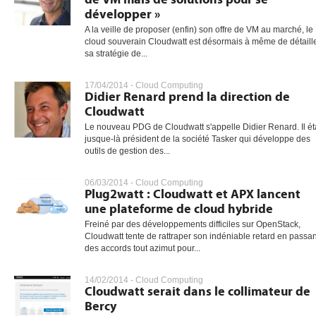
développer »
A la veille de proposer (enfin) son offre de VM au marché, le
cloud souverain Cloudwatt est désormais à même de détaill
sa stratégie de...
17/04/2014 -
Cloud Computing
Didier Renard prend la direction de
Cloudwatt
Le nouveau PDG de Cloudwatt s'appelle Didier Renard. Il éta
jusque-là président de la société Tasker qui développe des
outils de gestion des...
06/03/2014 -
Cloud Computing
Plug2watt : Cloudwatt et APX lancent
une plateforme de cloud hybride
Freiné par des développements difficiles sur OpenStack,
Cloudwatt tente de rattraper son indéniable retard en passan
des accords tout azimut pour...
14/02/2014 -
Cloud Computing
Cloudwatt serait dans le collimateur de
Bercy