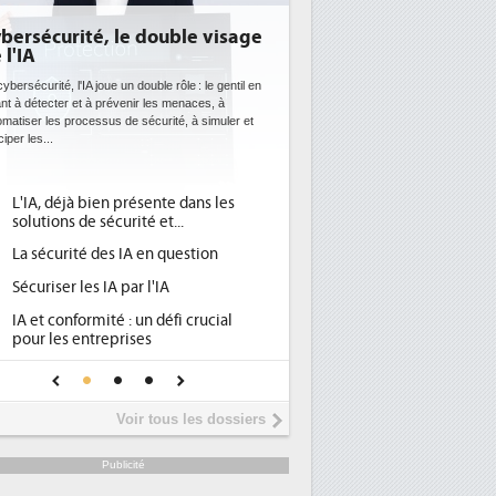
bersécurité, le double visage
 l'IA
ybersécurité, l'IA joue un double rôle : le gentil en
ant à détecter et à prévenir les menaces, à
omatiser les processus de sécurité, à simuler et
ciper les...
L'IA, déjà bien présente dans les
solutions de sécurité et...
La sécurité des IA en question
Sécuriser les IA par l'IA
IA et conformité : un défi crucial
pour les entreprises
Une IA de confiance pour une IA
plus sûre ?
Voir tous les dossiers
Publicité