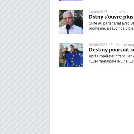
24/09/2025 -
Logiciels
Dstny s'ouvre plus
Suite au partenariat avec B
promesse, à savoir de cible
02/06/2021 -
Fusions et acq
Destiny poursuit 
Après l'opérateur francilien 
l'ESN rhônalpine IPLine. Ell