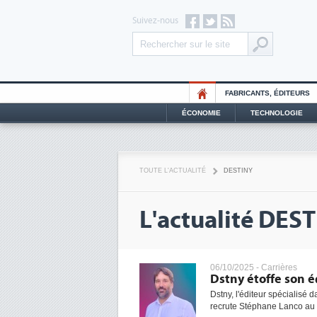
Suivez-nous
FABRICANTS, ÉDITEURS
ÉCONOMIE
TECHNOLOGIE
TOUTE L'ACTUALITÉ
DESTINY
L'actualité DES
06/10/2025 -
Carrières
Dstny étoffe son é
Dstny, l'éditeur spécialisé
recrute Stéphane Lanco au 