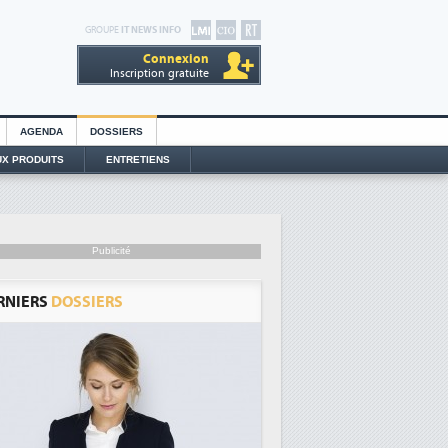
GROUPE
IT NEWS INFO
Connexion
Inscription gratuite
AGENDA
DOSSIERS
X PRODUITS
ENTRETIENS
Publicité
RNIERS
DOSSIERS