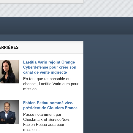
ARRIÈRES
Laetitia Varin rejoint Orange
Cyberdefense pour créer son
canal de vente indirecte
En tant que responsable du
channel, Laetitia Varin aura pour
mission...
Fabien Petiau nommé vice-
président de Cloudera France
Passé notamment par
Checkmarx et ServiceNow,
Fabien Petiau aura pour
mission...