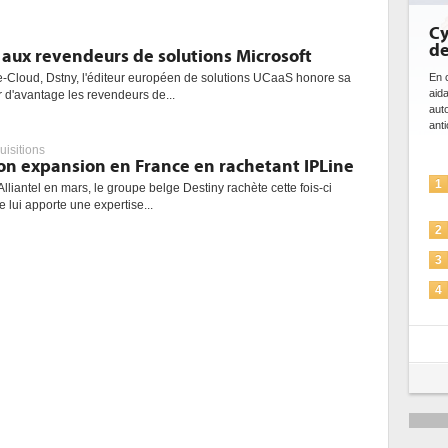
Cy
de
 aux revendeurs de solutions Microsoft
En c
e-Cloud, Dstny, l'éditeur européen de solutions UCaaS honore sa
aid
r d'avantage les revendeurs de...
aut
anti
uisitions
son expansion en France en rachetant IPLine
1
Alliantel en mars, le groupe belge Destiny rachète cette fois-ci
e lui apporte une expertise...
2
3
4
5