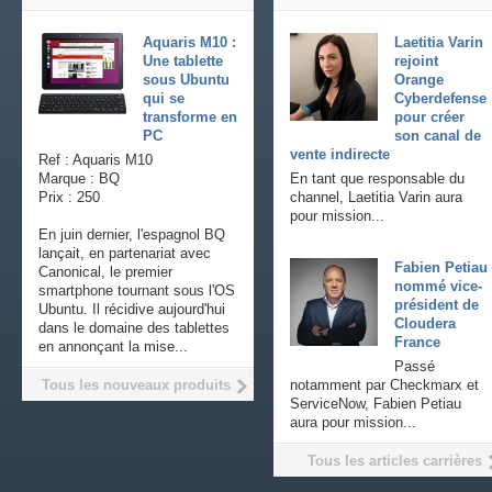
Aquaris M10 :
Laetitia Varin
Une tablette
rejoint
sous Ubuntu
Orange
qui se
Cyberdefense
transforme en
pour créer
PC
son canal de
vente indirecte
Ref : Aquaris M10
Marque : BQ
En tant que responsable du
Prix : 250
channel, Laetitia Varin aura
pour mission...
En juin dernier, l'espagnol BQ
lançait, en partenariat avec
Fabien Petiau
Canonical, le premier
nommé vice-
smartphone tournant sous l'OS
président de
Ubuntu. Il récidive aujourd'hui
Cloudera
dans le domaine des tablettes
France
en annonçant la mise...
Passé
Tous les nouveaux produits
notamment par Checkmarx et
ServiceNow, Fabien Petiau
aura pour mission...
Tous les articles carrières