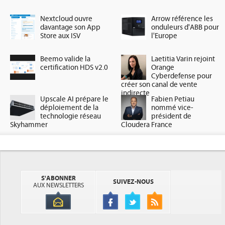
Nextcloud ouvre
Arrow référence les
davantage son App
onduleurs d'ABB pour
Store aux ISV
l'Europe
Beemo valide la
Laetitia Varin rejoint
certification HDS v2.0
Orange
Cyberdefense pour
créer son canal de vente
indirecte
Upscale AI prépare le
Fabien Petiau
déploiement de la
nommé vice-
technologie réseau
président de
Skyhammer
Cloudera France
S'ABONNER
SUIVEZ-NOUS
AUX NEWSLETTERS