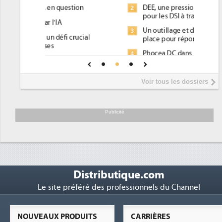
DEE, une pression administrative
2
pour les DSI à transformer...
Un outillage et des services déjà en
3
place pour répondre à...
Phocea DC dans les cordes pour la
4
DEE
Interview de Fabrice Coquio,
5
Voir tous les dossiers
président de Digital Realty...
Trimestriels IBM : L'activité logicielle
6
soutient les...
Publicité
Distributique.com
Le site préféré des professionnels du Channel
NOUVEAUX PRODUITS
CARRIÈRES