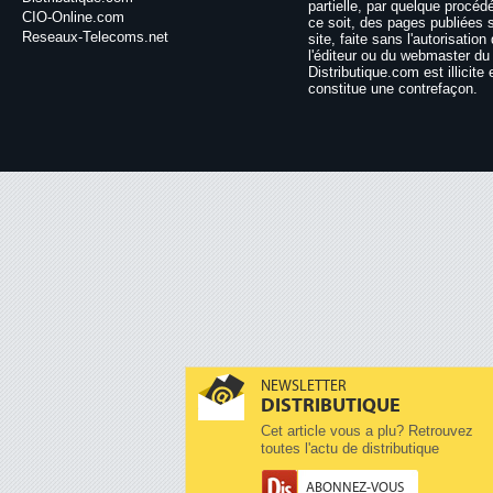
partielle, par quelque procéd
CIO-Online.com
ce soit, des pages publiées 
Reseaux-Telecoms.net
site, faite sans l'autorisation
l'éditeur ou du webmaster du 
Distributique.com est illicite 
constitue une contrefaçon.
NEWSLETTER
DISTRIBUTIQUE
Cet article vous a plu? Retrouvez
toutes l'actu de distributique
ABONNEZ-VOUS