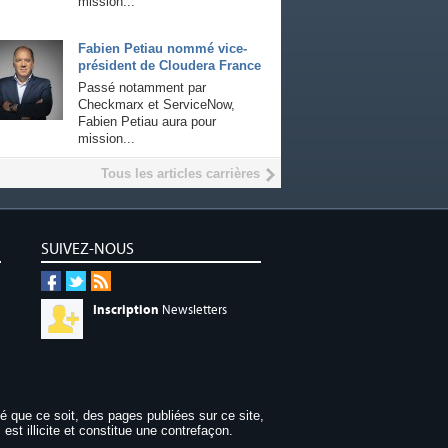
mission...
Fabien Petiau nommé vice-
président de Cloudera France
Passé notamment par
Checkmarx et ServiceNow,
Fabien Petiau aura pour
mission...
Tous les articles carrières
SUIVEZ-NOUS
Inscription
Newsletters
dé que ce soit, des pages publiées sur ce site,
 est illicite et constitue une contrefaçon.