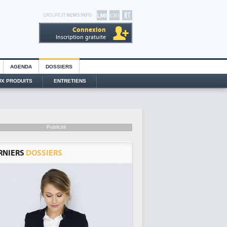
GROUPE
IT NEWS INFO
Connexion
Inscription gratuite
AGENDA
DOSSIERS
X PRODUITS
ENTRETIENS
Publicité
RNIERS
DOSSIERS