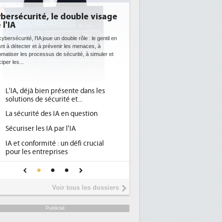
urité, le double visage
DEE: l'efficacité énergéti
bientôt une obligation po
datacenters
té, l'IA joue un double rôle : le gentil en
cter et à prévenir les menaces, à
Des datacenters plus durables et plus effic
es processus de sécurité, à simuler et
ce que recherchent les pouvoirs publics e
avec la mise en oeuvre de la nouvelle Direc
l'efficacité...
déjà bien présente dans les
Qu'est-ce que la DEE (directi
1
ons de sécurité et...
d'efficacité énergétique) ?
curité des IA en question
DEE, une pression administra
2
pour les DSI à transformer...
ser les IA par l'IA
Un outillage et des services 
3
conformité : un défi crucial
place pour répondre à...
les entreprises
Phocea DC dans les cordes p
4
A de confiance pour une IA
DEE
ûre ?
Interview de Fabrice Coquio,
5
Voir tous les dossiers
président de Digital Realty...
Trimestriels IBM : L'activité l
6
Publicité
soutient les...