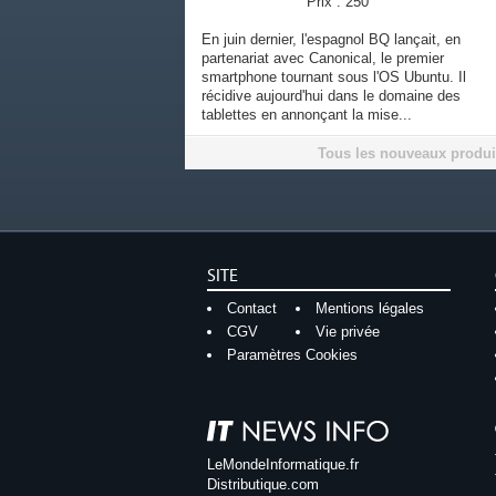
Prix : 250
En juin dernier, l'espagnol BQ lançait, en
partenariat avec Canonical, le premier
smartphone tournant sous l'OS Ubuntu. Il
récidive aujourd'hui dans le domaine des
tablettes en annonçant la mise...
Tous les nouveaux produi
SITE
Contact
Mentions légales
CGV
Vie privée
Paramètres Cookies
LeMondeInformatique.fr
Distributique.com