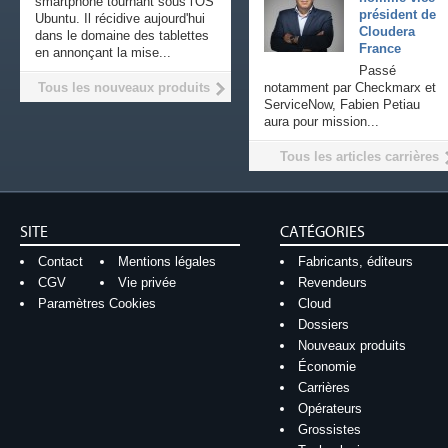
smartphone tournant sous l'OS
président de
Ubuntu. Il récidive aujourd'hui
Cloudera
dans le domaine des tablettes
France
en annonçant la mise...
Passé
Tous les nouveaux produits
notamment par Checkmarx et
ServiceNow, Fabien Petiau
aura pour mission...
Tous les articles carrières
SITE
CATÉGORIES
Contact
Mentions légales
Fabricants, éditeurs
CGV
Vie privée
Revendeurs
Paramètres Cookies
Cloud
Dossiers
Nouveaux produits
Économie
Carrières
Opérateurs
Grossistes