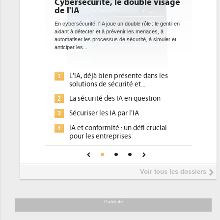
Cybersécurité, le double visage
de l'IA
En cybersécurité, l'IA joue un double rôle : le gentil en
aidant à détecter et à prévenir les menaces, à
automatiser les processus de sécurité, à simuler et
anticiper les...
L'IA, déjà bien présente dans les
1
solutions de sécurité et...
La sécurité des IA en question
2
Sécuriser les IA par l'IA
3
IA et conformité : un défi crucial
4
pour les entreprises
Une IA de confiance pour une IA
5
plus sûre ?
Voir tous les dossiers
Publicité