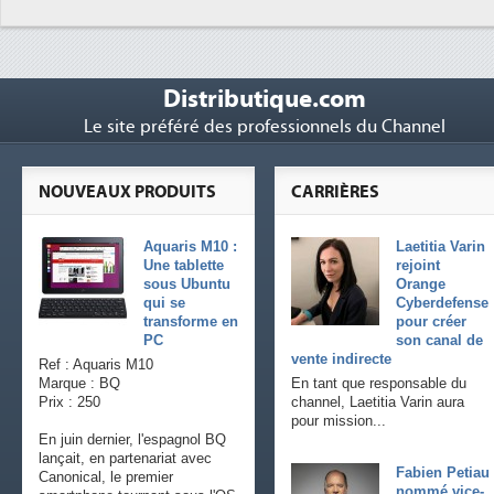
Distributique.com
Le site préféré des professionnels du Channel
NOUVEAUX PRODUITS
CARRIÈRES
Aquaris M10 :
Laetitia Varin
Une tablette
rejoint
sous Ubuntu
Orange
qui se
Cyberdefense
transforme en
pour créer
PC
son canal de
vente indirecte
Ref : Aquaris M10
Marque : BQ
En tant que responsable du
Prix : 250
channel, Laetitia Varin aura
pour mission...
En juin dernier, l'espagnol BQ
lançait, en partenariat avec
Fabien Petiau
Canonical, le premier
nommé vice-