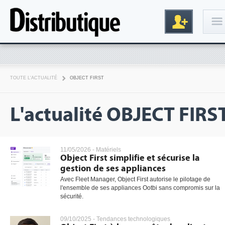
Connexion
TOUTE L'ACTUALITÉ
OBJECT FIRST
L'actualité OBJECT FIRS
11/05/2026 -
Matériels
Object First simplifie et sécurise la
Inscription
gestion de ses appliances
Avec Fleet Manager, Object First autorise le pilotage de
l'ensemble de ses appliances Ootbi sans compromis sur la
sécurité.
09/10/2025 -
Tendances technologiques