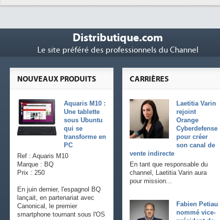
Distributique.com
Le site préféré des professionnels du Channel
NOUVEAUX PRODUITS
CARRIÈRES
Aquaris M10 :
Laetitia Varin
Une tablette
rejoint
sous Ubuntu
Orange
qui se
Cyberdefense
transforme en
pour créer
PC
son canal de
vente indirecte
Ref : Aquaris M10
Marque : BQ
En tant que responsable du
Prix : 250
channel, Laetitia Varin aura
pour mission...
En juin dernier, l'espagnol BQ
lançait, en partenariat avec
Fabien Petiau
Canonical, le premier
nommé vice-
smartphone tournant sous l'OS