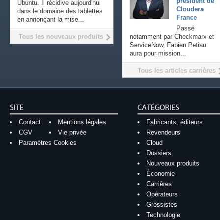
président de
Ubuntu. Il récidive aujourd'hui
Cloudera
dans le domaine des tablettes
France
en annonçant la mise...
Passé
Tous les nouveaux produits
notamment par Checkmarx et
ServiceNow, Fabien Petiau
aura pour mission...
Tous les articles carrières
SITE
CATÉGORIES
Contact
Mentions légales
Fabricants, éditeurs
CGV
Vie privée
Revendeurs
Paramètres Cookies
Cloud
Dossiers
Nouveaux produits
Économie
Carrières
Opérateurs
Grossistes
Technologie