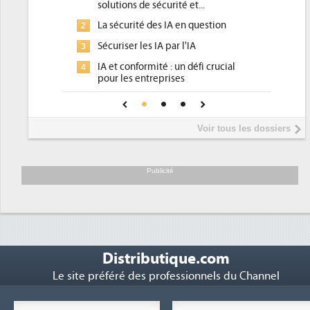
solutions de sécurité et...
d'efficacité éne
La sécurité des IA en question
DEE, une pressi
2
2
pour les DSI à tr
Sécuriser les IA par l'IA
3
Un outillage et 
3
IA et conformité : un défi crucial
4
place pour répon
pour les entreprises
Phocea DC dans 
4
Une IA de confiance pour une IA
5
DEE
plus sûre ?
Interview de Fa
5
Voir tous les dossiers
président de Digi
Trimestriels IBM 
6
soutient les...
Publicité
Distributique.com
Le site préféré des professionnels du Channel