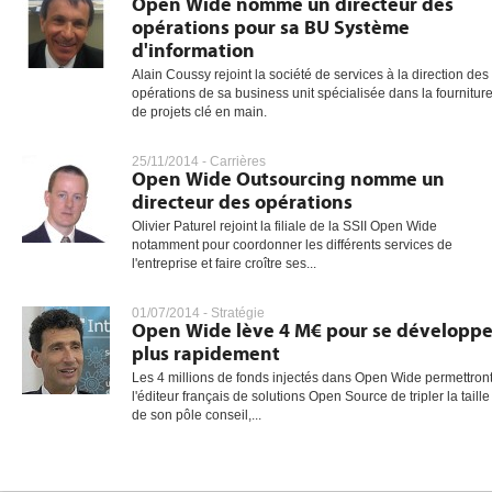
Open Wide nomme un directeur des
opérations pour sa BU Système
d'information
Alain Coussy rejoint la société de services à la direction des
gratuite
opérations de sa business unit spécialisée dans la fournitur
de projets clé en main.
25/11/2014 -
Carrières
Open Wide Outsourcing nomme un
directeur des opérations
Olivier Paturel rejoint la filiale de la SSII Open Wide
notamment pour coordonner les différents services de
l'entreprise et faire croître ses...
01/07/2014 -
Stratégie
Open Wide lève 4 M€ pour se développe
plus rapidement
Les 4 millions de fonds injectés dans Open Wide permettront
l'éditeur français de solutions Open Source de tripler la taille
de son pôle conseil,...