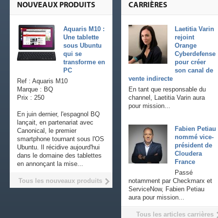
NOUVEAUX PRODUITS
CARRIÈRES
Aquaris M10 :
Laetitia Varin
Une tablette
rejoint
sous Ubuntu
Orange
qui se
Cyberdefense
transforme en
pour créer
PC
son canal de
vente indirecte
Ref : Aquaris M10
Marque : BQ
En tant que responsable du
Prix : 250
channel, Laetitia Varin aura
pour mission...
En juin dernier, l'espagnol BQ
lançait, en partenariat avec
Fabien Petiau
Canonical, le premier
nommé vice-
smartphone tournant sous l'OS
président de
Ubuntu. Il récidive aujourd'hui
Cloudera
dans le domaine des tablettes
France
en annonçant la mise...
Passé
Tous les nouveaux produits
notamment par Checkmarx et
ServiceNow, Fabien Petiau
aura pour mission...
Tous les articles carrières