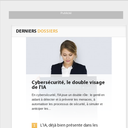
Publicité
DERNIERS
DOSSIERS
Cybersécurité, le double visage
DEE: l'efficacit
de l'IA
bientôt une obl
datacenters
En cybersécurité, l'IA joue un double rôle : le gentil en
aidant à détecter et à prévenir les menaces, à
Des datacenters plus durabl
automatiser les processus de sécurité, à simuler et
ce que recherchent les po
anticiper les...
avec la mise en oeuvre de 
l'efficacité...
L'IA, déjà bien présente dans les
Qu'est-ce que la
1
1