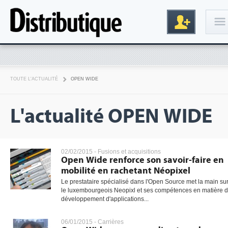
Connexion
TOUTE L'ACTUALITÉ
OPEN WIDE
L'actualité OPEN WIDE
02/02/2015 -
Fusions et acquisitions
Open Wide renforce son savoir-faire en
Inscription
mobilité en rachetant Néopixel
Le prestataire spécialisé dans l'Open Source met la main su
le luxembourgeois Neopixl et ses compétences en matière 
développement d'applications...
06/01/2015 -
Carrières