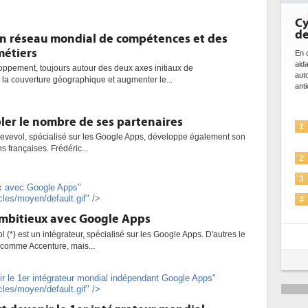
Cy
de
n réseau mondial de compétences et des
étiers
En c
aid
oppement, toujours autour des deux axes initiaux de
aut
la couverture géographique et augmenter le...
anti
ler le nombre de ses partenaires
1
 Revevol, spécialisé sur les Google Apps, développe également son
s françaises. Frédéric...
2
3
x avec Google Apps"
cles/moyen/default.gif" />
4
mbitieux avec Google Apps
5
l (*) est un intégrateur, spécialisé sur les Google Apps. D'autres le
 comme Accenture, mais...
r le 1er intégrateur mondial indépendant Google Apps"
cles/moyen/default.gif" />