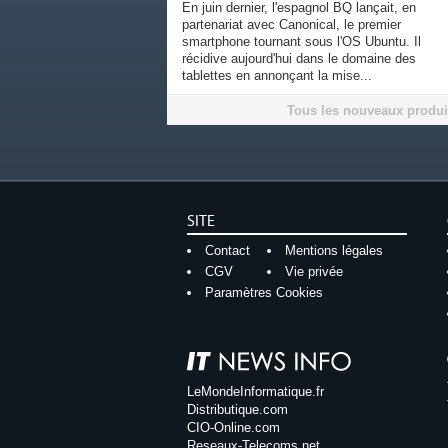
En juin dernier, l'espagnol BQ lançait, en
partenariat avec Canonical, le premier
smartphone tournant sous l'OS Ubuntu. Il
récidive aujourd'hui dans le domaine des
tablettes en annonçant la mise...
Tous les nouveaux produi
SITE
Contact
Mentions légales
CGV
Vie privée
Paramètres Cookies
LeMondeInformatique.fr
Distributique.com
CIO-Online.com
Reseaux-Telecoms.net