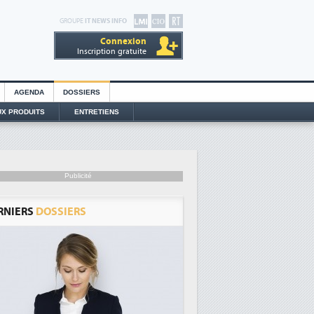
GROUPE
IT NEWS INFO
Connexion
Inscription gratuite
AGENDA
DOSSIERS
X PRODUITS
ENTRETIENS
Publicité
RNIERS
DOSSIERS