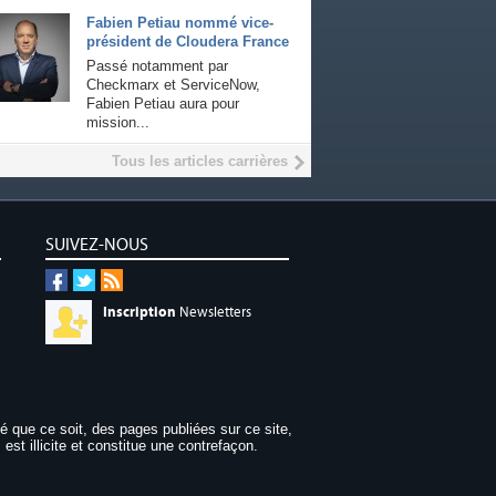
Fabien Petiau nommé vice-
président de Cloudera France
Passé notamment par
Checkmarx et ServiceNow,
Fabien Petiau aura pour
mission...
Tous les articles carrières
SUIVEZ-NOUS
Inscription
Newsletters
dé que ce soit, des pages publiées sur ce site,
 est illicite et constitue une contrefaçon.