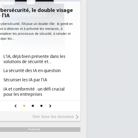
bersécurité, le double visage
 l'IA
ybersécurité, l'IA joue un double rôle : le gentil en
ant à détecter et à prévenir les menaces, à
omatiser les processus de sécurité, à simuler et
ciper les...
L'IA, déjà bien présente dans les
solutions de sécurité et...
La sécurité des IA en question
Sécuriser les IA par l'IA
IA et conformité : un défi crucial
pour les entreprises
Une IA de confiance pour une IA
plus sûre ?
Voir tous les dossiers
Publicité