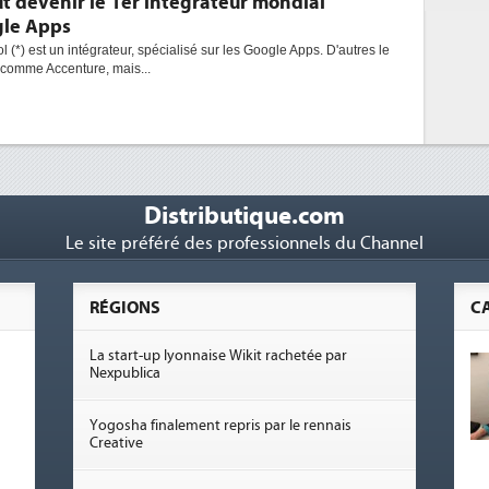
t devenir le 1er intégrateur mondial
le Apps
l (*) est un intégrateur, spécialisé sur les Google Apps. D'autres le
 comme Accenture, mais...
Distributique.com
Le site préféré des professionnels du Channel
RÉGIONS
C
La start-up lyonnaise Wikit rachetée par
Nexpublica
Yogosha finalement repris par le rennais
Creative