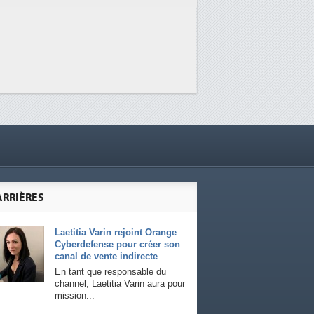
ARRIÈRES
Laetitia Varin rejoint Orange
Cyberdefense pour créer son
canal de vente indirecte
En tant que responsable du
channel, Laetitia Varin aura pour
mission...