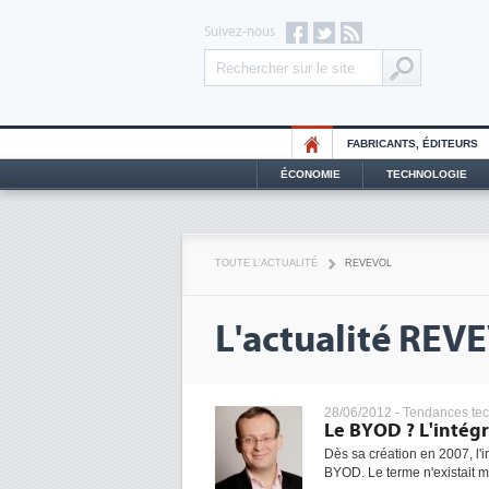
Suivez-nous
FABRICANTS, ÉDITEURS
ÉCONOMIE
TECHNOLOGIE
TOUTE L'ACTUALITÉ
REVEVOL
L'actualité REV
28/06/2012 -
Tendances te
Le BYOD ? L'intég
Dès sa création en 2007, l'i
BYOD. Le terme n'existait m