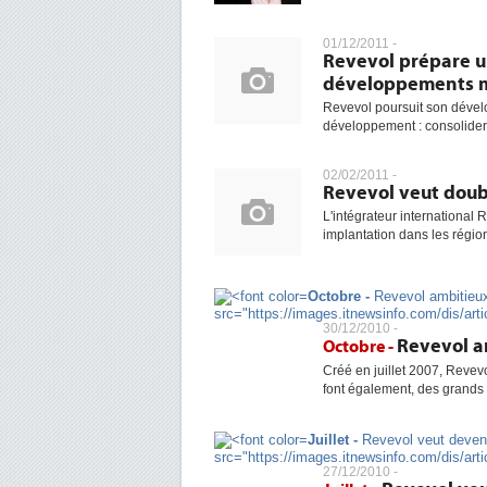
01/12/2011 -
Revevol prépare u
développements m
Revevol poursuit son dével
développement : consolider 
02/02/2011 -
Revevol veut doub
L'intégrateur international
implantation dans les région
Octobre -
Revevol ambitieu
src="https://images.itnewsinfo.com/dis/arti
30/12/2010 -
Revevol a
Octobre -
Créé en juillet 2007, Revevo
font également, des grands
Juillet -
Revevol veut deveni
src="https://images.itnewsinfo.com/dis/arti
27/12/2010 -