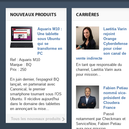
NOUVEAUX PRODUITS
CARRIÈRES
Aquaris M10 :
Laetitia Varin
Une tablette
rejoint
sous Ubuntu
Orange
qui se
Cyberdefense
transforme en
pour créer
PC
son canal de
vente indirecte
Ref : Aquaris M10
Marque : BQ
En tant que responsable du
Prix : 250
channel, Laetitia Varin aura
pour mission...
En juin dernier, l'espagnol BQ
lançait, en partenariat avec
Fabien Petiau
Canonical, le premier
nommé vice-
smartphone tournant sous l'OS
président de
Ubuntu. Il récidive aujourd'hui
Cloudera
dans le domaine des tablettes
France
en annonçant la mise...
Passé
Tous les nouveaux produits
notamment par Checkmarx et
ServiceNow, Fabien Petiau
aura pour mission...