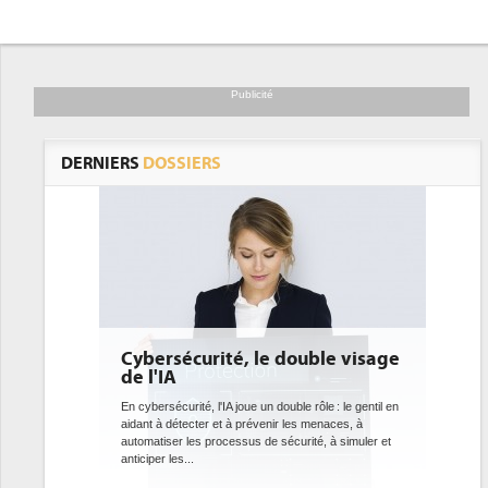
Publicité
DERNIERS
DOSSIERS
rité, le double visage
DEE: l'efficacité énergétiqu
bientôt une obligation pour
datacenters
 l'IA joue un double rôle : le gentil en
r et à prévenir les menaces, à
Des datacenters plus durables et plus efficace
processus de sécurité, à simuler et
ce que recherchent les pouvoirs publics eur
avec la mise en oeuvre de la nouvelle Directiv
l'efficacité...