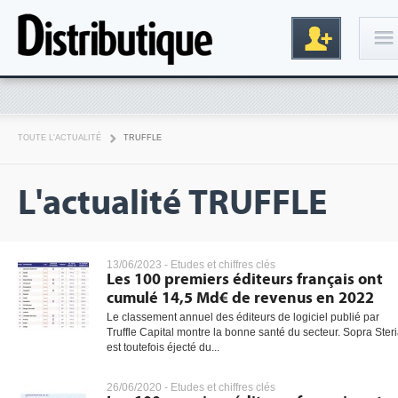
Connexion
TOUTE L'ACTUALITÉ
TRUFFLE
L'actualité TRUFFLE
13/06/2023 -
Etudes et chiffres clés
Les 100 premiers éditeurs français ont
Inscription
cumulé 14,5 Md€ de revenus en 2022
Le classement annuel des éditeurs de logiciel publié par
Truffle Capital montre la bonne santé du secteur. Sopra Ster
est toutefois éjecté du...
26/06/2020 -
Etudes et chiffres clés