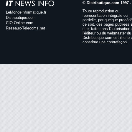
© Distributique.com 1997 -
Toute reproduction ou
LeMondeInformatique.fr
représentation intégrale ou
Distributique.com
partielle, par quelque procéd
CIO-Online.com
ce soit, des pages publiées 
Reseaux-Telecoms.net
site, faite sans l'autorisation
l'éditeur ou du webmaster du 
Distributique.com est illicite 
constitue une contrefaçon.