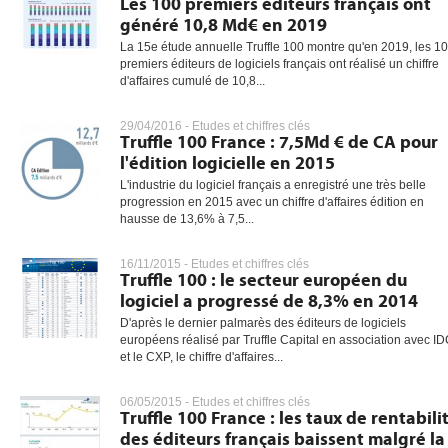
Les 100 premiers éditeurs français ont
généré 10,8 Md€ en 2019
La 15e étude annuelle Truffle 100 montre qu'en 2019, les 1
premiers éditeurs de logiciels français ont réalisé un chiffre
gratuite
d'affaires cumulé de 10,8...
29/04/2016 -
Etudes et chiffres clés
Truffle 100 France : 7,5Md € de CA pour
l'édition logicielle en 2015
L'industrie du logiciel français a enregistré une très belle
progression en 2015 avec un chiffre d'affaires édition en
hausse de 13,6% à 7,5...
16/11/2015 -
Etudes et chiffres clés
Truffle 100 : le secteur européen du
logiciel a progressé de 8,3% en 2014
D'après le dernier palmarès des éditeurs de logiciels
européens réalisé par Truffle Capital en association avec I
et le CXP, le chiffre d'affaires...
06/05/2015 -
Etudes et chiffres clés
Truffle 100 France : les taux de rentabili
des éditeurs français baissent malgré la