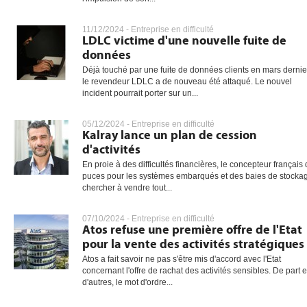
11/12/2024 -
Entreprise en difficulté
LDLC victime d'une nouvelle fuite de
données
Déjà touché par une fuite de données clients en mars dernie
le revendeur LDLC a de nouveau été attaqué. Le nouvel
incident pourrait porter sur un...
05/12/2024 -
Entreprise en difficulté
Kalray lance un plan de cession
d'activités
En proie à des difficultés financières, le concepteur français
puces pour les systèmes embarqués et des baies de stocka
chercher à vendre tout...
07/10/2024 -
Entreprise en difficulté
Atos refuse une première offre de l'Etat
pour la vente des activités stratégiques
Atos a fait savoir ne pas s'être mis d'accord avec l'Etat
concernant l'offre de rachat des activités sensibles. De part e
d'autres, le mot d'ordre...