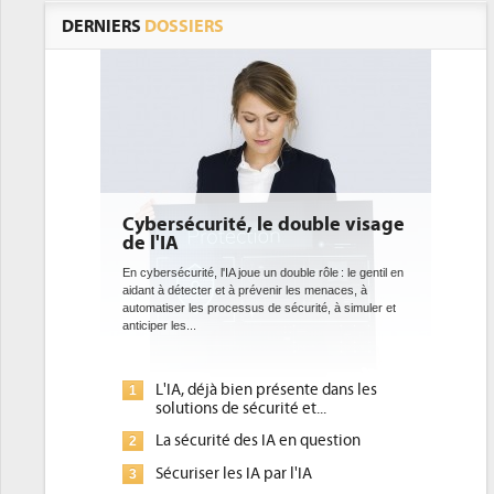
DERNIERS
DOSSIERS
 double visage
DEE: l'efficacité énergétique
bientôt une obligation pour les
datacenters
ouble rôle : le gentil en
r les menaces, à
Des datacenters plus durables et plus efficaces, c'est
écurité, à simuler et
ce que recherchent les pouvoirs publics européens
avec la mise en oeuvre de la nouvelle Directive sur
l'efficacité...
sente dans les
Qu'est-ce que la DEE (directive
1
é et...
d'efficacité énergétique) ?
 en question
DEE, une pression administrative
2
pour les DSI à transformer...
 l'IA
Un outillage et des services déjà en
3