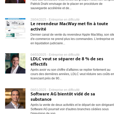
Patrick Drahi envisage de le placer en procédure de
sauvegarde accélérée et de...
gratuite
28/04/2025 -
Entreprise en difficulté
Le revendeur MacWay met fin à toute
activité
Dernier canal de vente du revendeur Apple MacWay, son sit
d'e-commerce ne prend plus les commandes. L'entreprise es
en liquidation judiciaire...
04/03/2025 -
Entreprise en difficulté
LDLC veut se séparer de 8 % de ses
effectifs
Après avoir vu son chiffre d'affaires se replier fortement au
cours des dernières années, LDLC veut réduire ses coûts e
licenciant près de 90...
08/01/2025 -
Entreprise en difficulté
Software AG bientôt vidé de sa
substance
Après la vente de deux activités et le départ de son dirigeant
Software AG pourrait voir d'autres branches cédées sous
l'impulsion de son...