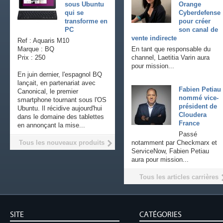
sous Ubuntu
Orange
qui se
Cyberdefense
transforme en
pour créer
PC
son canal de
vente indirecte
Ref : Aquaris M10
Marque : BQ
En tant que responsable du
Prix : 250
channel, Laetitia Varin aura
pour mission...
En juin dernier, l'espagnol BQ
lançait, en partenariat avec
Fabien Petiau
Canonical, le premier
nommé vice-
smartphone tournant sous l'OS
président de
Ubuntu. Il récidive aujourd'hui
Cloudera
dans le domaine des tablettes
France
en annonçant la mise...
Passé
Tous les nouveaux produits
notamment par Checkmarx et
ServiceNow, Fabien Petiau
aura pour mission...
Tous les articles carrières
SITE
CATÉGORIES