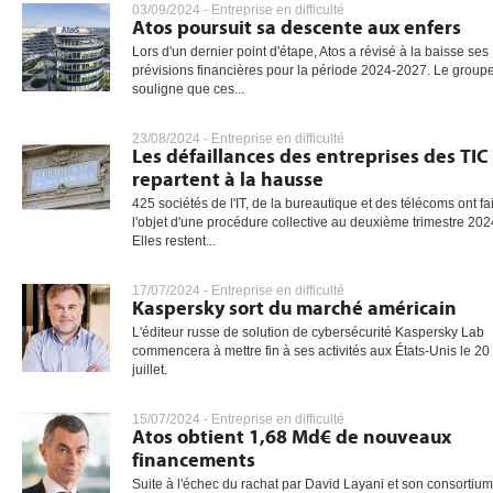
03/09/2024 -
Entreprise en difficulté
Atos poursuit sa descente aux enfers
Lors d'un dernier point d'étape, Atos a révisé à la baisse ses
prévisions financières pour la période 2024-2027. Le group
souligne que ces...
23/08/2024 -
Entreprise en difficulté
Les défaillances des entreprises des TIC
repartent à la hausse
425 sociétés de l'IT, de la bureautique et des télécoms ont fai
l'objet d'une procédure collective au deuxième trimestre 202
Elles restent...
17/07/2024 -
Entreprise en difficulté
Kaspersky sort du marché américain
L'éditeur russe de solution de cybersécurité Kaspersky Lab
commencera à mettre fin à ses activités aux États-Unis le 20
juillet.
15/07/2024 -
Entreprise en difficulté
Atos obtient 1,68 Md€ de nouveaux
financements
Suite à l'échec du rachat par David Layani et son consortium