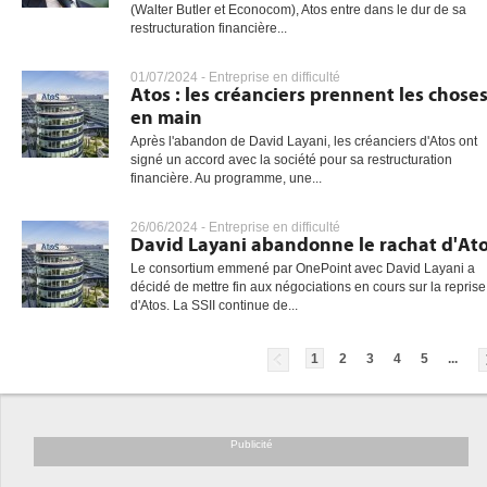
(Walter Butler et Econocom), Atos entre dans le dur de sa
restructuration financière...
01/07/2024 -
Entreprise en difficulté
Atos : les créanciers prennent les chose
en main
Après l'abandon de David Layani, les créanciers d'Atos ont
signé un accord avec la société pour sa restructuration
financière. Au programme, une...
26/06/2024 -
Entreprise en difficulté
David Layani abandonne le rachat d'At
Le consortium emmené par OnePoint avec David Layani a
décidé de mettre fin aux négociations en cours sur la reprise
d'Atos. La SSII continue de...
1
2
3
4
5
...
Publicité