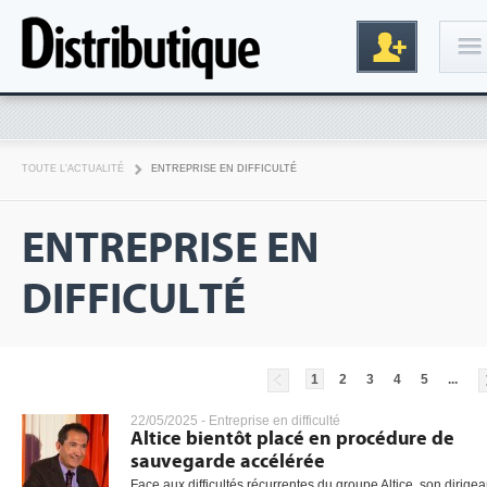
Connexion
TOUTE L'ACTUALITÉ
ENTREPRISE EN DIFFICULTÉ
ENTREPRISE EN
DIFFICULTÉ
Inscription
1
2
3
4
5
...
22/05/2025 -
Entreprise en difficulté
Altice bientôt placé en procédure de
sauvegarde accélérée
Face aux difficultés récurrentes du groupe Altice, son dirigea