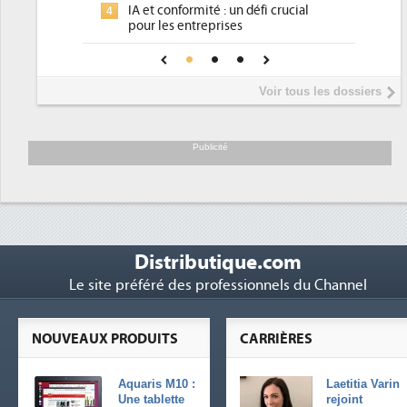
un défi crucial
place pour répondre à...
es
Phocea DC dans les cordes pour la
4
ce pour une IA
DEE
Interview de Fabrice Coquio,
5
Voir tous les dossiers
président de Digital Realty...
Trimestriels IBM : L'activité logicielle
6
soutient les...
Publicité
Distributique.com
Le site préféré des professionnels du Channel
NOUVEAUX PRODUITS
CARRIÈRES
Aquaris M10 :
Laetitia Varin
Une tablette
rejoint