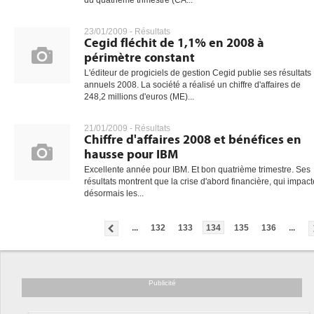
du quatrième trimestre (CA...
23/01/2009 -
Résultats
Cegid fléchit de 1,1% en 2008 à
périmètre constant
L'éditeur de progiciels de gestion Cegid publie ses résultats
annuels 2008. La société a réalisé un chiffre d'affaires de
248,2 millions d'euros (ME)...
21/01/2009 -
Résultats
Chiffre d'affaires 2008 et bénéfices en
hausse pour IBM
Excellente année pour IBM. Et bon quatrième trimestre. Ses
résultats montrent que la crise d'abord financière, qui impact
désormais les...
...
132
133
134
135
136
...
Publicité