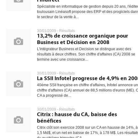
Spécialiste en informatique de gestion depuis 20 ans, l'édite
toulousain Linéasoft propose des ERP et des progiciels dan
le secteur de la vente à...
30/01/2009 -
Résultats
13,2% de croissance organique pour
Business et Décision en 2008
L'intégrateur Business et Decision se distingue avec des
résultats à deux chiffres. Son chiffre d'affaires (CA) 2008 se
termine avec une croissance...
30/01/2009 -
Résultats
La SSII Infotel progresse de 4,9% en 200
40ème SSII française en chiffre d'affaires, Infotel annonce un
chiffre d'affaires (CA) annuel de 88,5 millions d'euros (ME). 
CA a progressé de...
30/01/2009 -
Résultats
Citrix : hausse du CA, baisse des
bénéfices
Citrix clôt son exercice 2008 sur un CA en hausse de 14%, à
1,5 Md$, et un net en baisse de 17%, à 178 M$. Les résultat