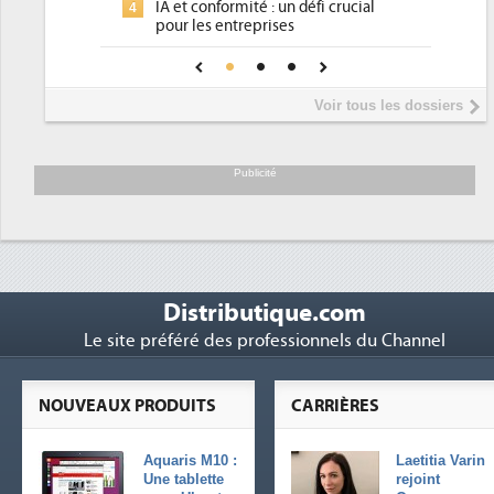
IA et conformité : un défi crucial
4
pour les entreprises
Une IA de confiance pour une IA
5
plus sûre ?
Voir tous les dossiers
Publicité
Distributique.com
Le site préféré des professionnels du Channel
NOUVEAUX PRODUITS
CARRIÈRES
Aquaris M10 :
Laetitia Varin
Une tablette
rejoint