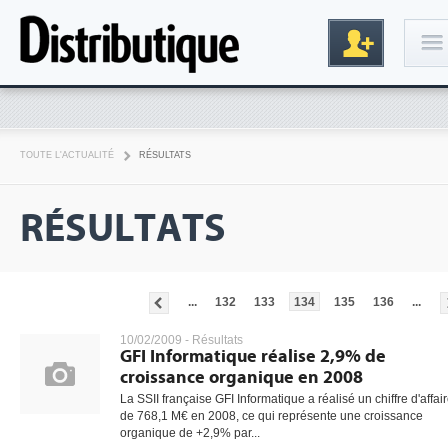
Connexion
TOUTE L'ACTUALITÉ
RÉSULTATS
RÉSULTATS
...
132
133
134
135
136
...
Inscription
10/02/2009 -
Résultats
GFI Informatique réalise 2,9% de
croissance organique en 2008
La SSII française GFI Informatique a réalisé un chiffre d'affai
de 768,1 M€ en 2008, ce qui représente une croissance
organique de +2,9% par...