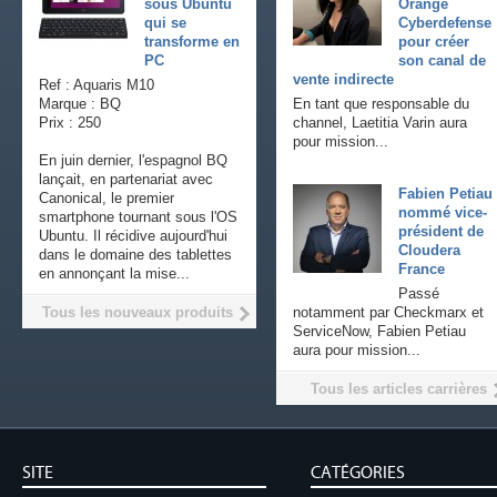
sous Ubuntu
Orange
qui se
Cyberdefense
transforme en
pour créer
PC
son canal de
vente indirecte
Ref : Aquaris M10
Marque : BQ
En tant que responsable du
Prix : 250
channel, Laetitia Varin aura
pour mission...
En juin dernier, l'espagnol BQ
lançait, en partenariat avec
Fabien Petiau
Canonical, le premier
nommé vice-
smartphone tournant sous l'OS
président de
Ubuntu. Il récidive aujourd'hui
Cloudera
dans le domaine des tablettes
France
en annonçant la mise...
Passé
Tous les nouveaux produits
notamment par Checkmarx et
ServiceNow, Fabien Petiau
aura pour mission...
Tous les articles carrières
SITE
CATÉGORIES