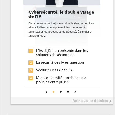
Cybersécurité, le double visage
DEE: l'effica
de l'IA
bientôt une o
datacenters
En cybersécurité, l'IA joue un double rôle : le gentil en
aidant à détecter et à prévenir les menaces, à
Des datacenters plus d
automatiser les processus de sécurité, à simuler et
ce que recherchent le
anticiper les...
avec la mise en oeuvre
l'efficacité...
L'IA, déjà bien présente dans les
Qu'est-ce qu
1
1
solutions de sécurité et...
d'efficacité 
La sécurité des IA en question
DEE, une pre
2
2
pour les DSI 
Sécuriser les IA par l'IA
3
Un outillage
3
IA et conformité : un défi crucial
4
place pour r
pour les entreprises
Phocea DC da
4
Une IA de confiance pour une IA
5
DEE
plus sûre ?
Interview de
5
Voir tous les dossiers
président de 
Trimestriels 
6
soutient les..