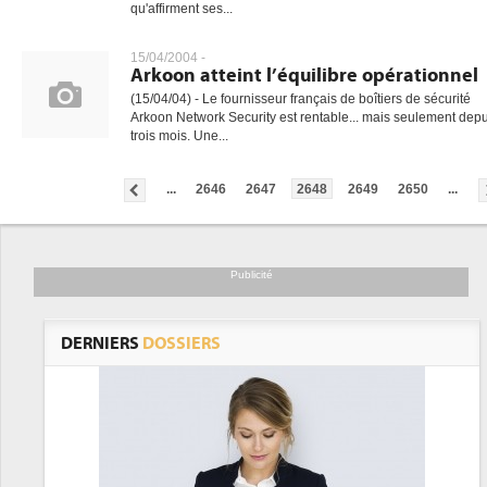
qu'affirment ses...
15/04/2004 -
Arkoon atteint l’équilibre opérationnel
(15/04/04) - Le fournisseur français de boîtiers de sécurité
Arkoon Network Security est rentable... mais seulement depu
trois mois. Une...
...
2646
2647
2648
2649
2650
...
Publicité
DERNIERS
DOSSIERS