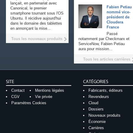
lançait, en partenariat avec
Fabien Petiau
Canonical, le premier
nommé vice-
smartphone tournant sous l'OS
président de
Ubuntu. Il récidive aujourd'hui
Cloudera
dans le domaine des tablettes
France
en annonçant la mise...
Passé
Tous les nouveaux produits
notamment par Checkmarx et
ServiceNow, Fabien Petiau
aura pour mission...
Tous les articles carrières
SITE
CATÉGORIES
Contact
Mentions légales
Fabricants, éditeurs
CGV
Vie privée
Revendeurs
Paramètres Cookies
Cloud
Dossiers
Nouveaux produits
Économie
Carrières