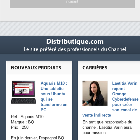
Publicité
Distributique.com
Le site préféré des professionnels du Channel
NOUVEAUX PRODUITS
CARRIÈRES
Aquaris M10 :
Laetitia Varin
Une tablette
rejoint
sous Ubuntu
Orange
qui se
Cyberdefense
transforme en
pour créer
PC
son canal de
vente indirecte
Ref : Aquaris M10
Marque : BQ
En tant que responsable du
Prix : 250
channel, Laetitia Varin aura
pour mission...
En juin dernier, l'espagnol BQ