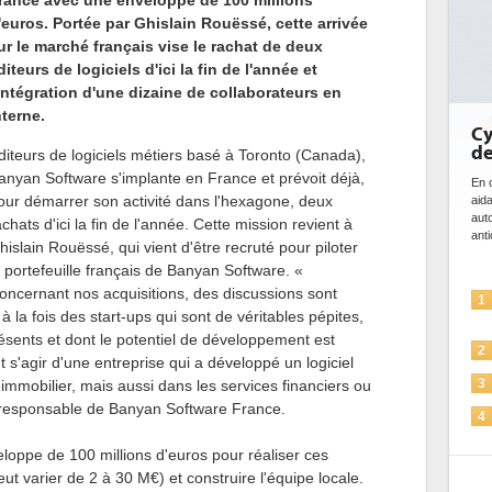
rance avec une enveloppe de 100 millions
'euros. Portée par Ghislain Rouëssé, cette arrivée
ur le marché français vise le rachat de deux
diteurs de logiciels d'ici la fin de l'année et
'intégration d'une dizaine de collaborateurs en
nterne.
Cybersécurité, le double vis
de l'IA
diteurs de logiciels métiers basé à Toronto (Canada),
anyan Software s'implante en France et prévoit déjà,
En cybersécurité, l'IA joue un double rôle : le genti
our démarrer son activité dans l'hexagone, deux
aidant à détecter et à prévenir les menaces, à
automatiser les processus de sécurité, à simuler
achats d'ici la fin de l'année. Cette mission revient à
anticiper les...
hislain Rouëssé, qui vient d'être recruté pour piloter
e portefeuille français de Banyan Software. «
oncernant nos acquisitions, des discussions sont
L'IA, déjà bien présente dans les
1
 la fois des start-ups qui sont de véritables pépites,
solutions de sécurité et...
ésents et dont le potentiel de développement est
La sécurité des IA en question
2
t s'agir d'une entreprise qui a développé un logiciel
Sécuriser les IA par l'IA
l'immobilier, mais aussi dans les services financiers ou
3
le responsable de Banyan Software France.
IA et conformité : un défi crucial
4
pour les entreprises
eloppe de 100 millions d'euros pour réaliser ces
Une IA de confiance pour une IA
5
ut varier de 2 à 30 M€) et construire l'équipe locale.
plus sûre ?