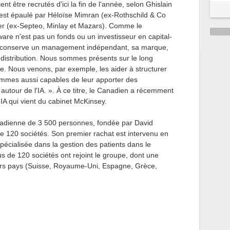
nt être recrutés d'ici la fin de l'année, selon Ghislain
est épaulé par Héloïse Mimran (ex-Rothschild & Co
ier (ex-Septeo, Minlay et Mazars). Comme le
are n'est pas un fonds ou un investisseur en capital-
se conserve un management indépendant, sa marque,
distribution. Nous sommes présents sur le long
e. Nous venons, par exemple, les aider à structurer
ommes aussi capables de leur apporter des
tour de l'IA. ». À ce titre, le Canadien a récemment
'IA qui vient du cabinet McKinsey.
nadienne de 3 500 personnes, fondée par David
e 120 sociétés. Son premier rachat est intervenu en
écialisée dans la gestion des patients dans le
us de 120 sociétés ont rejoint le groupe, dont une
urs pays (Suisse, Royaume-Uni, Espagne, Grèce,