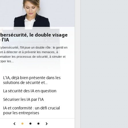
age
DEE: l'efficacité énergétique
bientôt une obligation pour les
datacenters
l en
Des datacenters plus durables et plus efficaces, c'est
 et
ce que recherchent les pouvoirs publics européens
avec la mise en oeuvre de la nouvelle Directive sur
l'efficacité...
Qu'est-ce que la DEE (directive
1
d'efficacité énergétique) ?
DEE, une pression administrative
2
pour les DSI à transformer...
Un outillage et des services déjà en
3
place pour répondre à...
Phocea DC dans les cordes pour la
4
DEE