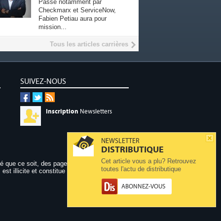
Passé notamment par
Checkmarx et ServiceNow,
Fabien Petiau aura pour
mission...
Tous les articles carrières
SUIVEZ-NOUS
Inscription
Newsletters
NEWSLETTER
DISTRIBUTIQUE
Cet article vous a plu? Retrouvez
dé que ce soit, des pages publiées sur ce site,
toutes l'actu de distributique
 est illicite et constitue une contrefaçon.
ABONNEZ-VOUS