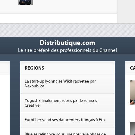
Distributique.com
Le site préféré des professionnels du Channel
RÉGIONS
C
La start-up lyonnaise Wikit rachetée par
Nexpublica
Yogosha finalement repris par le rennais
Creative
Eurofiber vend ses datacenters français à Etix
Blue se refinance pour une nouvelle phase de