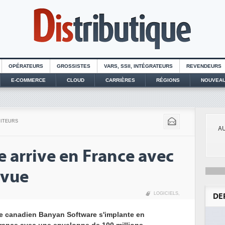
OPÉRATEURS
GROSSISTES
VARS, SSII, INTÉGRATEURS
REVENDEURS
E-COMMERCE
CLOUD
CARRIÈRES
RÉGIONS
NOUVEAU
DITEURS
AU
 arrive en France avec
 vue
LOGICIELS
,
DE
e canadien Banyan Software s'implante en