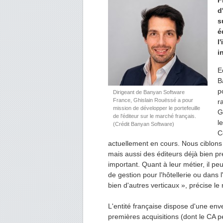
F
d
s
é
l
i
E
B
p
Dirigeant de Banyan Software
France, Ghislain Rouëssé a pour
r
mission de développer le portefeuille
G
de l'éditeur sur le marché français.
l
(Crédit Banyan Software)
C
actuellement en cours. Nous ciblons à
mais aussi des éditeurs déjà bien pr
important. Quant à leur métier, il peu
de gestion pour l'hôtellerie ou dans 
bien d'autres verticaux », précise 
L'entité française dispose d'une env
premières acquisitions (dont le CA pe