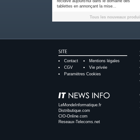
récidive aujourd'hui dans le domaine des
tablettes en annonçant la mise...
Tous les nouveaux produi
SITE
Contact
Mentions légales
CGV
Vie privée
Paramètres Cookies
LeMondeInformatique.fr
Distributique.com
CIO-Online.com
Reseaux-Telecoms.net