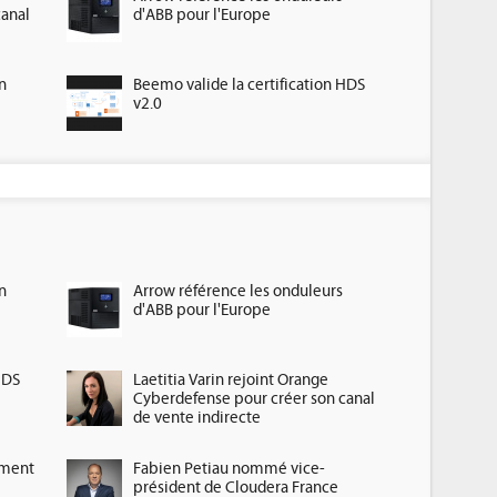
canal
d'ABB pour l'Europe
n
Beemo valide la certification HDS
v2.0
n
Arrow référence les onduleurs
d'ABB pour l'Europe
HDS
Laetitia Varin rejoint Orange
Cyberdefense pour créer son canal
de vente indirecte
ement
Fabien Petiau nommé vice-
président de Cloudera France