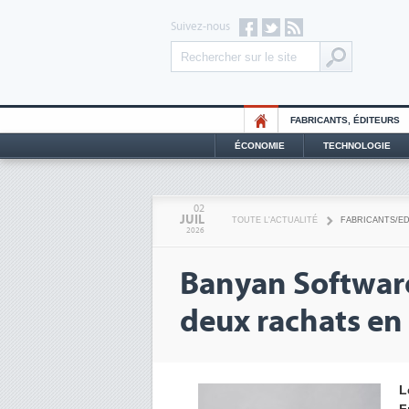
Suivez-nous
FABRICANTS, ÉDITEURS
ÉCONOMIE
TECHNOLOGIE
02
JUIL
TOUTE L'ACTUALITÉ
FABRICANTS/E
2026
Banyan Software
deux rachats en
L