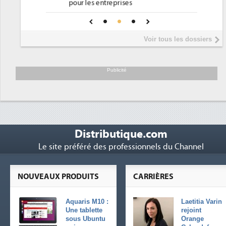
Phocea DC dans les cordes pour la
4
 une IA
DEE
Interview de Fabrice Coquio,
5
Voir tous les dossiers
président de Digital Realty...
Trimestriels IBM : L'activité logicielle
6
soutient les...
Publicité
Distributique.com
Le site préféré des professionnels du Channel
NOUVEAUX PRODUITS
CARRIÈRES
Aquaris M10 :
Laetitia Varin
Une tablette
rejoint
sous Ubuntu
Orange