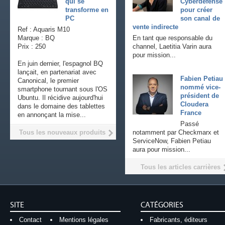
qui se
Cyberdefense
transforme en
pour créer
PC
son canal de
vente indirecte
Ref : Aquaris M10
Marque : BQ
En tant que responsable du
Prix : 250
channel, Laetitia Varin aura
pour mission...
En juin dernier, l'espagnol BQ
lançait, en partenariat avec
Fabien Petiau
Canonical, le premier
nommé vice-
smartphone tournant sous l'OS
président de
Ubuntu. Il récidive aujourd'hui
Cloudera
dans le domaine des tablettes
France
en annonçant la mise...
Passé
Tous les nouveaux produits
notamment par Checkmarx et
ServiceNow, Fabien Petiau
aura pour mission...
Tous les articles carrières
SITE
CATÉGORIES
Contact
Mentions légales
Fabricants, éditeurs