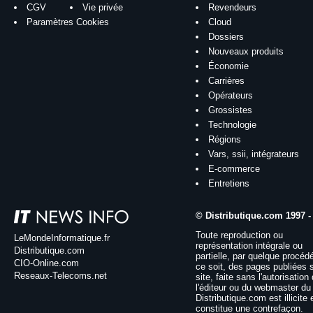
CGV
Vie privée
Revendeurs
Paramètres Cookies
Cloud
Dossiers
Nouveaux produits
Économie
Carrières
Opérateurs
Grossistes
Technologie
Régions
Vars, ssii, intégrateurs
E-commerce
Entretiens
© Distributique.com 1997 -
Toute reproduction ou
LeMondeInformatique.fr
représentation intégrale ou
Distributique.com
partielle, par quelque procéd
CIO-Online.com
ce soit, des pages publiées 
Reseaux-Telecoms.net
site, faite sans l'autorisation
l'éditeur ou du webmaster du 
Distributique.com est illicite 
constitue une contrefaçon.