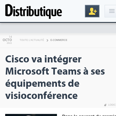
Connexion
14
OCTO
TOUTE L'ACTUALITÉ
E-COMMERCE
2022
Cisco va intégrer
Microsoft Teams à ses
équipements de
Inscription
visioconférence
LOGIC