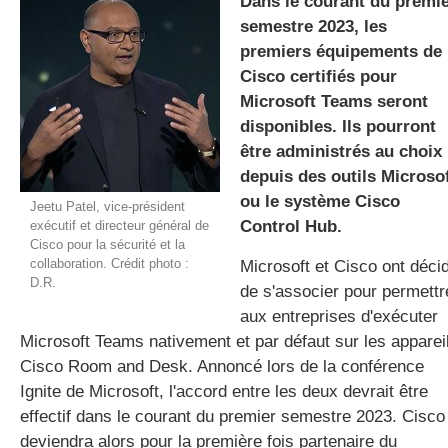
Dans le courant du premi
semestre 2023, les
premiers équipements de
gratuite
Cisco certifiés pour
Microsoft Teams seront
disponibles. Ils pourront
être administrés au choix
depuis des outils Microso
ou le système Cisco
Jeetu Patel, vice-président
Control Hub.
exécutif et directeur général de
Cisco pour la sécurité et la
collaboration. Crédit photo :
Microsoft et Cisco ont déci
D.R.
de s'associer pour permettr
aux entreprises d'exécuter
Microsoft Teams nativement et par défaut sur les apparei
Cisco Room and Desk. Annoncé lors de la conférence
Ignite de Microsoft, l'accord entre les deux devrait être
effectif dans le courant du premier semestre 2023. Cisco
deviendra alors pour la première fois partenaire du