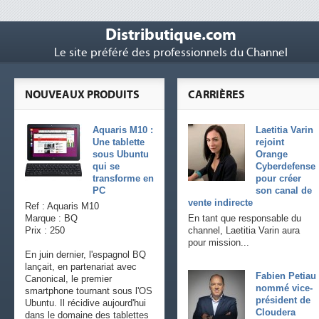
Distributique.com
Le site préféré des professionnels du Channel
NOUVEAUX PRODUITS
CARRIÈRES
Aquaris M10 :
Laetitia Varin
Une tablette
rejoint
sous Ubuntu
Orange
qui se
Cyberdefense
transforme en
pour créer
PC
son canal de
vente indirecte
Ref : Aquaris M10
Marque : BQ
En tant que responsable du
Prix : 250
channel, Laetitia Varin aura
pour mission...
En juin dernier, l'espagnol BQ
lançait, en partenariat avec
Fabien Petiau
Canonical, le premier
nommé vice-
smartphone tournant sous l'OS
président de
Ubuntu. Il récidive aujourd'hui
Cloudera
dans le domaine des tablettes