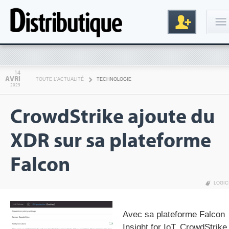
Connexion
14
AVRI
TOUTE L'ACTUALITÉ
TECHNOLOGIE
2023
CrowdStrike ajoute du
XDR sur sa plateforme
Falcon
Inscription
LOGIC
Avec sa plateforme Falcon
Insight for IoT, CrowdStrike