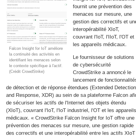
fournit une prévention des
menaces sur mesure, une
gestion des correctifs et un
gratuite
interopérabilité XIoT,
couvrant l'IoT, l'IIoT, l'OT et
les appareils médicaux.
Falcon Insight for IoT améliore
la continuité des activités en
Le fournisseur de solutions
identifiant les menaces selon
de cybersécurité
le contexte spécifique à l'actif.
(Crédit CrowdStrike)
CrowdStrike a annoncé le
lancement de fonctionnalité
de détection et de réponse étendues (Extended Detection
and Response, XDR) au sein de sa plateforme Falcon afi
de sécuriser les actifs de l'Internet des objets étendu
(XIoT), couvrant l'IoT, l'IoT industriel, l'OT et les appareil
médicaux. « CrowdStrike Falcon Insight for IoT offre une
prévention des menaces sur mesure, une gestion rapide
des correctifs et une interopérabilité entre les actifs XIoT