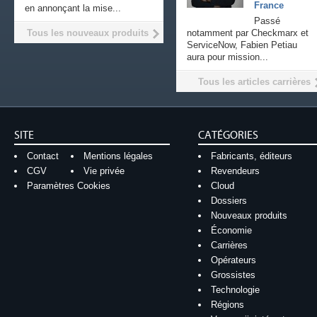
France
en annonçant la mise...
Passé
Tous les nouveaux produits
notamment par Checkmarx et
ServiceNow, Fabien Petiau
aura pour mission...
Tous les articles carrières
SITE
CATÉGORIES
Contact
Mentions légales
Fabricants, éditeurs
CGV
Vie privée
Revendeurs
Paramètres Cookies
Cloud
Dossiers
Nouveaux produits
Économie
Carrières
Opérateurs
Grossistes
Technologie
Régions