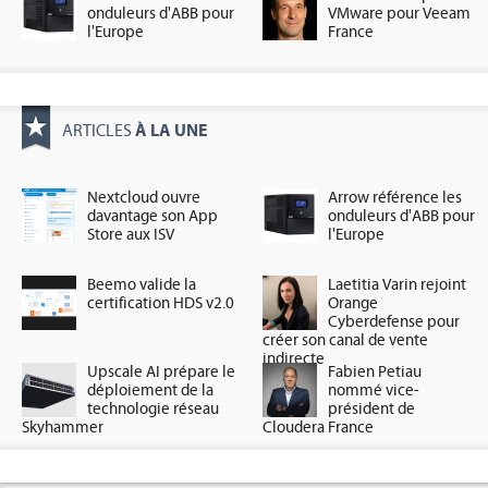
onduleurs d'ABB pour
VMware pour Veeam
l'Europe
France
À LA UNE
ARTICLES
Nextcloud ouvre
Arrow référence les
davantage son App
onduleurs d'ABB pour
Store aux ISV
l'Europe
Beemo valide la
Laetitia Varin rejoint
certification HDS v2.0
Orange
Cyberdefense pour
créer son canal de vente
indirecte
Upscale AI prépare le
Fabien Petiau
déploiement de la
nommé vice-
technologie réseau
président de
Skyhammer
Cloudera France