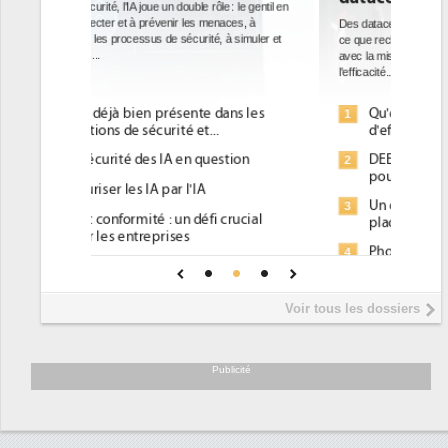
Des datacenters plus durables et plus efficaces, c'est
ce que recherchent les pouvoirs publics européens
avec la mise en oeuvre de la nouvelle Directive sur
l'efficacité...
Qu'est-ce que la DEE (directive
1
d'efficacité énergétique) ?
DEE, une pression administrative
2
pour les DSI à transformer...
Un outillage et des services déjà en
3
place pour répondre à...
Phocea DC dans les cordes pour la
4
DEE
Interview de Fabrice Coquio,
5
Voir tous les dossiers
président de Digital Realty...
Trimestriels IBM : L'activité logicielle
6
soutient les...
Publicité