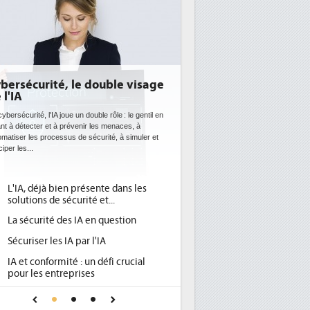
bersécurité, le double visage
 l'IA
ybersécurité, l'IA joue un double rôle : le gentil en
ant à détecter et à prévenir les menaces, à
omatiser les processus de sécurité, à simuler et
ciper les...
L'IA, déjà bien présente dans les
solutions de sécurité et...
La sécurité des IA en question
Sécuriser les IA par l'IA
IA et conformité : un défi crucial
pour les entreprises
Une IA de confiance pour une IA
plus sûre ?