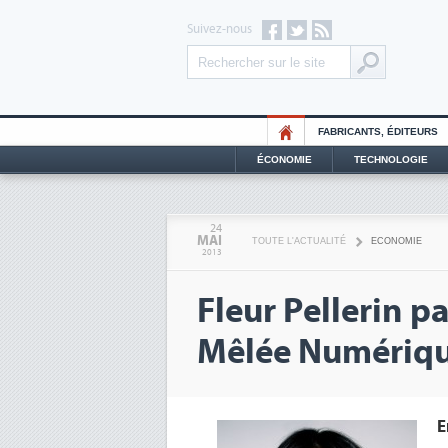
Suivez-nous
FABRICANTS, ÉDITEURS
ÉCONOMIE
TECHNOLOGIE
24
MAI
TOUTE L'ACTUALITÉ
ECONOMIE
2013
Fleur Pellerin pa
Mêlée Numériqu
E