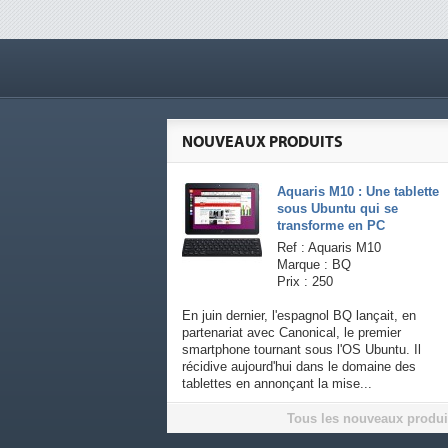
NOUVEAUX PRODUITS
Aquaris M10 : Une tablette
sous Ubuntu qui se
transforme en PC
Ref : Aquaris M10
Marque : BQ
Prix : 250
En juin dernier, l'espagnol BQ lançait, en
partenariat avec Canonical, le premier
smartphone tournant sous l'OS Ubuntu. Il
récidive aujourd'hui dans le domaine des
tablettes en annonçant la mise...
Tous les nouveaux produi