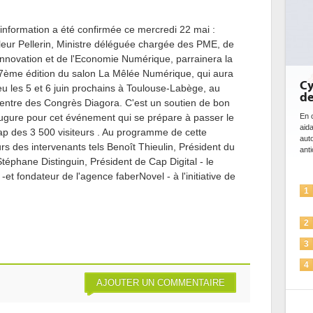
'information a été confirmée ce mercredi 22 mai :
leur Pellerin, Ministre déléguée chargée des PME, de
'Innovation et de l'Economie Numérique, parrainera la
7ème édition du salon La Mêlée Numérique, qui aura
Cy
ieu les 5 et 6 juin prochains à Toulouse-Labège, au
de
entre des Congrès Diagora. C'est un soutien de bon
ugure pour cet événement qui se prépare à passer le
En c
aid
ap des 3 500 visiteurs . Au programme de cette
aut
eurs des intervenants tels Benoît Thieulin, Président du
anti
éphane Distinguin, Président de Cap Digital - le
-et fondateur de l'agence faberNovel - à l'initiative de
1
2
3
4
AJOUTER UN COMMENTAIRE
5