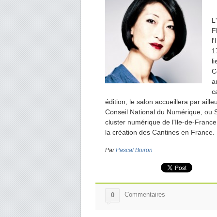
L
F
l
1
l
C
a
c
édition, le salon accueillera par aill
Conseil National du Numérique, ou St
cluster numérique de l'Ile-de-France 
la création des Cantines en France.
Par
Pascal Boiron
Commentaires
0