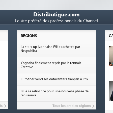
Distributique.com
Le site préféré des professionnels du Channel
RÉGIONS
C
La start-up lyonnaise Wikit rachetée par
Nexpublica
Yogosha finalement repris par le rennais
Creative
Eurofiber vend ses datacenters français à Etix
Blue se refinance pour une nouvelle phase de
croissance
ts
Tous les articles régions