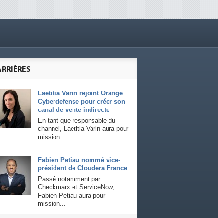
ARRIÈRES
Laetitia Varin rejoint Orange
Cyberdefense pour créer son
canal de vente indirecte
En tant que responsable du
channel, Laetitia Varin aura pour
mission...
Fabien Petiau nommé vice-
président de Cloudera France
Passé notamment par
Checkmarx et ServiceNow,
Fabien Petiau aura pour
mission...