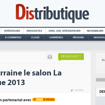
OPÉRATEURS
GROSSISTES
VARS, SSII, INTÉGRATEURS
REVENDEURS
E-COMMERCE
CLOUD
CARRIÈRES
RÉGIONS
NOUVEAU
RÉAGISSEZ !
AU
rraine le salon La
e 2013
SALONS
,
DE
n partenariat avec