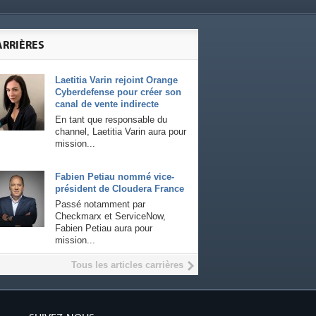
ARRIÈRES
Laetitia Varin rejoint Orange
Cyberdefense pour créer son
canal de vente indirecte
En tant que responsable du
channel, Laetitia Varin aura pour
mission...
Fabien Petiau nommé vice-
président de Cloudera France
Passé notamment par
Checkmarx et ServiceNow,
Fabien Petiau aura pour
mission...
Tous les articles carrières