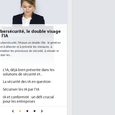
bersécurité, le double visage
 l'IA
ybersécurité, l'IA joue un double rôle : le gentil en
ant à détecter et à prévenir les menaces, à
omatiser les processus de sécurité, à simuler et
ciper les...
L'IA, déjà bien présente dans les
solutions de sécurité et...
La sécurité des IA en question
Sécuriser les IA par l'IA
IA et conformité : un défi crucial
pour les entreprises
Une IA de confiance pour une IA
plus sûre ?