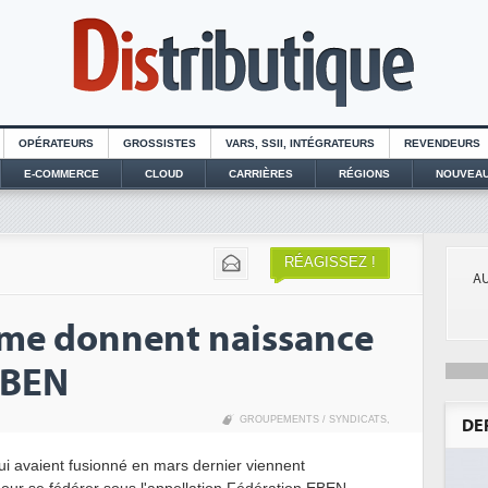
OPÉRATEURS
GROSSISTES
VARS, SSII, INTÉGRATEURS
REVENDEURS
E-COMMERCE
CLOUD
CARRIÈRES
RÉGIONS
NOUVEAU
RÉAGISSEZ !
AU
come donnent naissance
 EBEN
GROUPEMENTS / SYNDICATS
,
DE
i avaient fusionné en mars dernier viennent