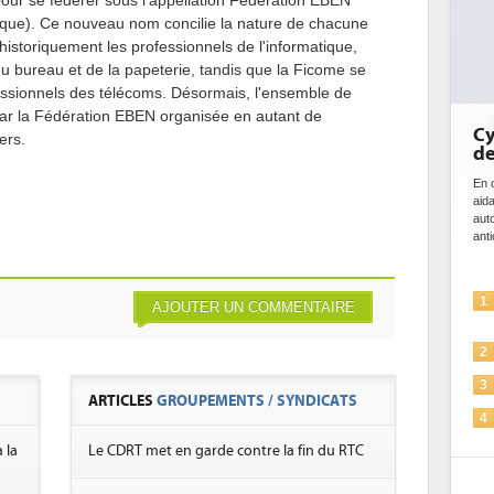
our se fédérer sous l'appellation Fédération EBEN
ique). Ce nouveau nom concilie la nature de chacune
historiquement les professionnels de l'informatique,
u bureau et de la papeterie, tandis que la Ficome se
fessionnels des télécoms. Désormais, l'ensemble de
par la Fédération EBEN organisée en autant de
Cy
ers.
de
En c
aid
aut
anti
1
AJOUTER UN COMMENTAIRE
2
3
ARTICLES
GROUPEMENTS / SYNDICATS
4
 la
Le CDRT met en garde contre la fin du RTC
5