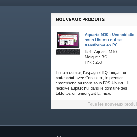
NOUVEAUX PRODUITS
Aquaris M10 : Une tablette
sous Ubuntu qui se
transforme en PC
Ref : Aquaris M10
Marque : BQ
Prix : 250
En juin dernier, l'espagnol BQ lançait, en
partenariat avec Canonical, le premier
smartphone tournant sous l'OS Ubuntu. Il
récidive aujourd'hui dans le domaine des
tablettes en annonçant la mise...
Tous les nouveaux produi