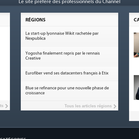
Le site préféré des professionnels du Channel
RÉGIONS
C
La start-up lyonnaise Wikit rachetée par
Nexpublica
Yogosha finalement repris par le rennais
Creative
Eurofiber vend ses datacenters français à Etix
Blue se refinance pour une nouvelle phase de
croissance
ts
Tous les articles régions