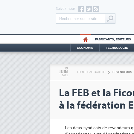
Suivez-nous
FABRICANTS, ÉDITEURS
ÉCONOMIE
TECHNOLOGIE
19
JUIN
TOUTE L'ACTUALITÉ
REVENDEURS
2012
La FEB et la Fi
à la fédération
Les deux syndicats de revendeurs qu