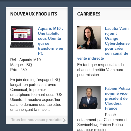
NOUVEAUX PRODUITS
CARRIÈRES
Aquaris M10 :
Laetitia Varin
Une tablette
rejoint
sous Ubuntu
Orange
qui se
Cyberdefense
transforme en
pour créer
PC
son canal de
vente indirecte
Ref : Aquaris M10
Marque : BQ
En tant que responsable du
Prix : 250
channel, Laetitia Varin aura
pour mission...
En juin dernier, l'espagnol BQ
lançait, en partenariat avec
Fabien Petiau
Canonical, le premier
nommé vice-
smartphone tournant sous l'OS
président de
Ubuntu. Il récidive aujourd'hui
Cloudera
dans le domaine des tablettes
France
en annonçant la mise...
Passé
Tous les nouveaux produits
notamment par Checkmarx et
ServiceNow, Fabien Petiau
aura pour mission...