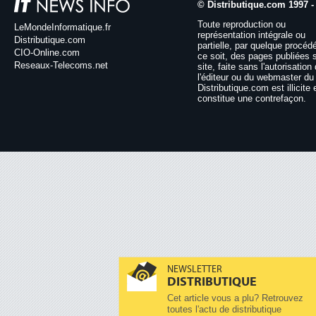
© Distributique.com 1997 -
Toute reproduction ou
LeMondeInformatique.fr
représentation intégrale ou
Distributique.com
partielle, par quelque procéd
CIO-Online.com
ce soit, des pages publiées 
Reseaux-Telecoms.net
site, faite sans l'autorisation
l'éditeur ou du webmaster du 
Distributique.com est illicite 
constitue une contrefaçon.
NEWSLETTER
DISTRIBUTIQUE
Cet article vous a plu? Retrouvez
toutes l'actu de distributique