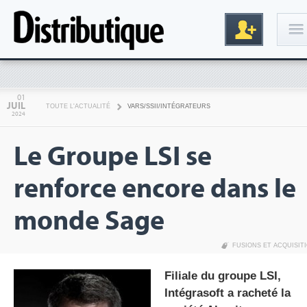
Connexion
01
JUIL
TOUTE L'ACTUALITÉ
VARS/SSII/INTÉGRATEURS
2024
Le Groupe LSI se
renforce encore dans le
monde Sage
Inscription
FUSIONS ET ACQUISIT
Filiale du groupe LSI,
Intégrasoft a racheté la