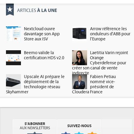
À LA UNE
ARTICLES
Nextcloud ouvre
Arrow référence les
davantage son App
onduleurs d'ABB pour
Store aux ISV
l'Europe
Beemo valide la
Laetitia Varin rejoint
certification HDS v2.0
Orange
Cyberdefense pour
créer son canal de vente
indirecte
Upscale AI prépare le
Fabien Petiau
déploiement de la
nommé vice-
technologie réseau
président de
Skyhammer
Cloudera France
S'ABONNER
SUIVEZ-NOUS
AUX NEWSLETTERS