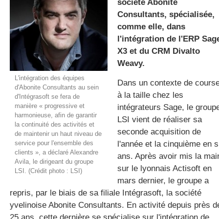
société Abonite
Consultants, spécialisée,
comme elle, dans
gratuite
l'intégration de l'ERP Sag
X3 et du CRM Divalto
Weavy.
L'intégration des équipes
Dans un contexte de cours
d'Abonite Consultants au sein
à la taille chez les
d'Intégrasoft se fera de
manière « progressive et
intégrateurs Sage, le group
harmonieuse, afin de garantir
LSI vient de réaliser sa
la continuité des activités et
seconde acquisition de
de maintenir un haut niveau de
service pour l'ensemble des
l'année et la cinquième en s
clients », a déclaré Alexandre
ans. Après avoir mis la mai
Avila, le dirigeant du groupe
sur le lyonnais Actisoft en
LSI. (Crédit photo : LSI)
mars dernier, le groupe a
repris, par le biais de sa filiale Intégrasoft, la société
yvelinoise Abonite Consultants. En activité depuis près d
25 ans, cette dernière se spécialise sur l'intégration de