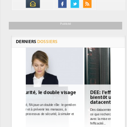
Publicité
DERNIERS
DOSSIERS
e visage
DEE: l'efficacité énergétique
bientôt une obligation pour les
datacenters
: le gentil en
ces, à
Des datacenters plus durables et plus efficaces, c'est
à simuler et
ce que recherchent les pouvoirs publics européens
avec la mise en oeuvre de la nouvelle Directive sur
l'efficacité...