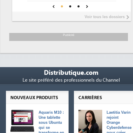
4
Une IA de confiance pour une IA
5
DEE
plus sûre ?
Interview de Fa
5
Voir tous les dossiers
président de Digi
Trimestriels IBM 
6
soutient les...
Publicité
Distributique.com
Le site préféré des professionnels du Channel
NOUVEAUX PRODUITS
CARRIÈRES
Aquaris M10 :
Laetitia Varin
Une tablette
rejoint
sous Ubuntu
Orange
qui se
Cyberdefense
transforme en
pour créer