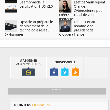
Beemo valide la
Laetitia Varin rejoint
certification HDS v2.0
Orange
Cyberdefense pour
créer son canal de vente
indirecte
Upscale AI prépare le
Fabien Petiau
déploiement de la
nommé vice-
technologie réseau
président de
Skyhammer
Cloudera France
S'ABONNER
SUIVEZ-NOUS
AUX NEWSLETTERS
Publicité
DERNIERS
DOSSIERS