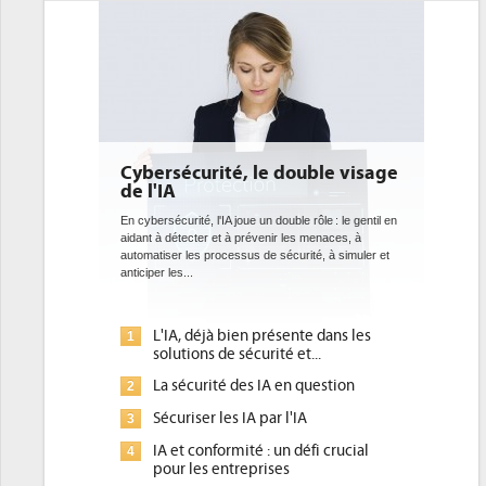
Cybersécurité, le double visage
DEE: l'efficacit
de l'IA
bientôt une obl
datacenters
En cybersécurité, l'IA joue un double rôle : le gentil en
aidant à détecter et à prévenir les menaces, à
Des datacenters plus durabl
automatiser les processus de sécurité, à simuler et
ce que recherchent les po
anticiper les...
avec la mise en oeuvre de 
l'efficacité...
L'IA, déjà bien présente dans les
Qu'est-ce que la
1
1
solutions de sécurité et...
d'efficacité éne
La sécurité des IA en question
DEE, une pressi
2
2
pour les DSI à tr
Sécuriser les IA par l'IA
3
Un outillage et 
3
IA et conformité : un défi crucial
4
place pour répon
pour les entreprises
Phocea DC dans 