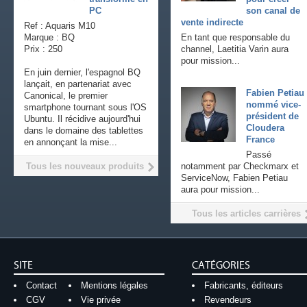
PC
son canal de
vente indirecte
Ref : Aquaris M10
Marque : BQ
En tant que responsable du
Prix : 250
channel, Laetitia Varin aura
pour mission...
En juin dernier, l'espagnol BQ
lançait, en partenariat avec
Fabien Petiau
Canonical, le premier
nommé vice-
smartphone tournant sous l'OS
président de
Ubuntu. Il récidive aujourd'hui
Cloudera
dans le domaine des tablettes
France
en annonçant la mise...
Passé
Tous les nouveaux produits
notamment par Checkmarx et
ServiceNow, Fabien Petiau
aura pour mission...
Tous les articles carrières
SITE
CATÉGORIES
Contact
Mentions légales
Fabricants, éditeurs
CGV
Vie privée
Revendeurs