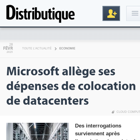
Connexion
28
FÉVR
TOUTE L'ACTUALITÉ
ECONOMIE
2025
Microsoft allège ses
dépenses de colocation
de datacenters
Inscription
CLOUD COMPU
Des interrogations
surviennent après