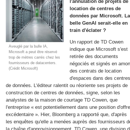
l'annulation de projets de
location de centres de
données par Microsoft. La
gratuite
belle GenAI serait-elle en
train d'éclater ?
Un rapport de TD Cowen
Aveuglé par la bulle IA,
indique que Microsoft s'est
Microsoft a peut être réservé
retirée des documents
trop de mètres carrés chez les
fournisseurs de datacenters.
négociés et signés en amon
(Crédit Microsoft)
des contrats de location
d'espaces dans des centre
de données. L'éditeur ralentit ou réoriente ses projets de
construction de centres de données, signe, selon les
analystes de la maison de courtage TD Cowen, que
l'entreprise « est potentiellement dans une position d'offr
excédentaire ». Hier, Bloomberg a rapporté que, d'après
les enquêtes qu'elle a menées auprès des fournisseurs d
la chaîne d'approvisionnement, TD Cowen, une division 