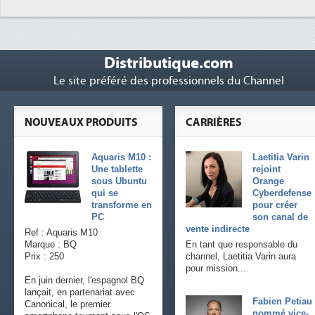
Distributique.com
Le site préféré des professionnels du Channel
NOUVEAUX PRODUITS
CARRIÈRES
Aquaris M10 :
Laetitia Varin
Une tablette
rejoint
sous Ubuntu
Orange
qui se
Cyberdefense
transforme en
pour créer
PC
son canal de
vente indirecte
Ref : Aquaris M10
Marque : BQ
En tant que responsable du
Prix : 250
channel, Laetitia Varin aura
pour mission...
En juin dernier, l'espagnol BQ
lançait, en partenariat avec
Fabien Petiau
Canonical, le premier
nommé vice-