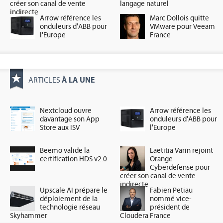
créer son canal de vente
langage naturel
indirecte
Arrow référence les
Marc Dollois quitte
onduleurs d'ABB pour
VMware pour Veeam
l'Europe
France
À LA UNE
ARTICLES
Nextcloud ouvre
Arrow référence les
davantage son App
onduleurs d'ABB pour
Store aux ISV
l'Europe
Beemo valide la
Laetitia Varin rejoint
certification HDS v2.0
Orange
Cyberdefense pour
créer son canal de vente
indirecte
Upscale AI prépare le
Fabien Petiau
déploiement de la
nommé vice-
technologie réseau
président de
Skyhammer
Cloudera France