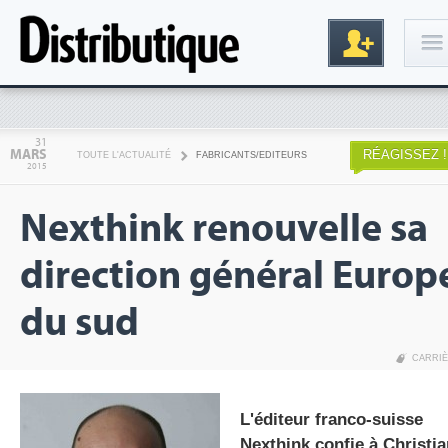
Connexion
31
MARS
RÉAGISSEZ !
TOUTE L'ACTUALITÉ
FABRICANTS/EDITEURS
2015
Nexthink renouvelle sa
direction général Europ
du sud
Inscription
CARRI
L'éditeur franco-suisse
Nexthink confie à Christia