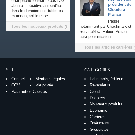
smartphone tournant sous l'OS
président de
Ubuntu. Il récidive aujourd'hui
Cloudera
dans le domaine des tablettes
France
en annonçant la mise...
Passé
Tous les nouveaux produits
notamment par Checkmarx et
ServiceNow, Fabien Petiau
aura pour mission...
Tous les articles carrières
SITE
CATÉGORIES
Contact
Mentions légales
Fabricants, éditeurs
CGV
Vie privée
Revendeurs
Paramètres Cookies
Cloud
Dossiers
Nouveaux produits
Économie
Carrières
Opérateurs
Grossistes