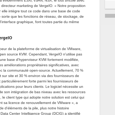
 y a évidemment ESXi, vSAN, NSX, le tout bricolé avec
5
directeur marketing de VergeIO. « Notre proposition
r elle intègre tout ce code dans une base de code
6
de sorte que les fonctions de réseau, de stockage, de
e l'interface graphique, font toutes partie du même
ergeIO
oeur de la plateforme de virtualisation de VMware,
open source KVM. Cependant, VergeIO n'utilise pas
une base d'hyperviseur KVM fortement modifiée,
 améliorations propriétaires significatives, avec
ec la communauté open-source. Actuellement, 70 %
sur site et 30 % environ via des fournisseurs de
 particulièrement forte parmi les fournisseurs de
ications pour leurs clients. Le logiciel nécessite un
de son intégration de bas niveau avec les ressources
e client type qui adopte notre solution est celui qui
nt sa licence de renouvellement de VMware », a
 d'éléments de la pile, plus notre histoire
Data Center Intelligence Group (DCIG) a identifié