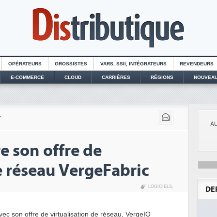
OPÉRATEURS
GROSSISTES
VARS, SSII, INTÉGRATEURS
REVENDEURS
E-COMMERCE
CLOUD
CARRIÈRES
RÉGIONS
NOUVEAU
E
AU
e son offre de
e réseau VergeFabric
LOGICIELS
,
DE
vec son offre de virtualisation de réseau, VergeIO