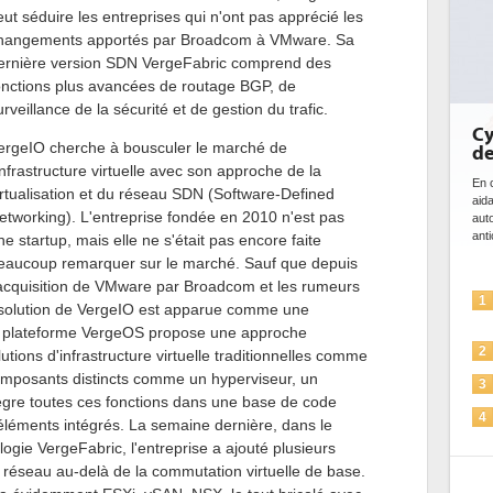
eut séduire les entreprises qui n'ont pas apprécié les
hangements apportés par Broadcom à VMware. Sa
ernière version SDN VergeFabric comprend des
onctions plus avancées de routage BGP, de
urveillance de la sécurité et de gestion du trafic.
DE
ergeIO cherche à bousculer le marché de
bi
da
'infrastructure virtuelle avec son approche de la
irtualisation et du réseau SDN (Software-Defined
Des
etworking). L'entreprise fondée en 2010 n'est pas
ce 
ave
ne startup, mais elle ne s'était pas encore faite
l'eff
eaucoup remarquer sur le marché. Sauf que depuis
'acquisition de VMware par Broadcom et les rumeurs
1
a solution de VergeIO est apparue comme une
 la plateforme VergeOS propose une approche
2
tions d'infrastructure virtuelle traditionnelles comme
mposants distincts comme un hyperviseur, un
ègre toutes ces fonctions dans une base de code
3
 éléments intégrés. La semaine dernière, dans le
ogie VergeFabric, l'entreprise a ajouté plusieurs
4
 réseau au-delà de la commutation virtuelle de base.