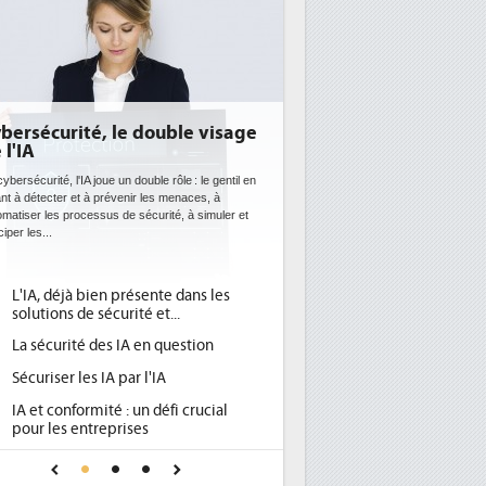
E: l'efficacité énergétique
entôt une obligation pour les
tacenters
 datacenters plus durables et plus efficaces, c'est
que recherchent les pouvoirs publics européens
c la mise en oeuvre de la nouvelle Directive sur
icacité...
Qu'est-ce que la DEE (directive
d'efficacité énergétique) ?
DEE, une pression administrative
pour les DSI à transformer...
Un outillage et des services déjà en
place pour répondre à...
Phocea DC dans les cordes pour la
DEE