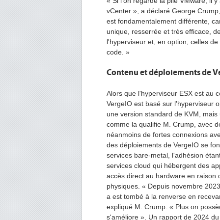
« Si l'on regarde la pile VMware, il
vCenter », a déclaré George Crump, 
est fondamentalement différente, ca
unique, resserrée et très efficace, 
l'hyperviseur et, en option, celles d
code. »
Contenu et déploiements de V
Alors que l'hyperviseur ESX est au c
VergeIO est basé sur l'hyperviseur 
une version standard de KVM, mais 
comme la qualifie M. Crump, avec des
néanmoins de fortes connexions av
des déploiements de VergeIO se font 
services bare-metal, l'adhésion étant
services cloud qui hébergent des appl
accès direct au hardware en raison 
physiques. « Depuis novembre 2023, l
a est tombé à la renverse en receva
expliqué M. Crump. « Plus on possède
s'améliore ». Un rapport de 2024 du 