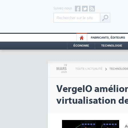
Suivez-nous
FABRICANTS, ÉDITEURS
ÉCONOMIE
TECHNOLOGIE
19
MARS
TOUTE L'ACTUALITÉ
TECHNOLOGI
2025
VergeIO amélior
virtualisation d
A