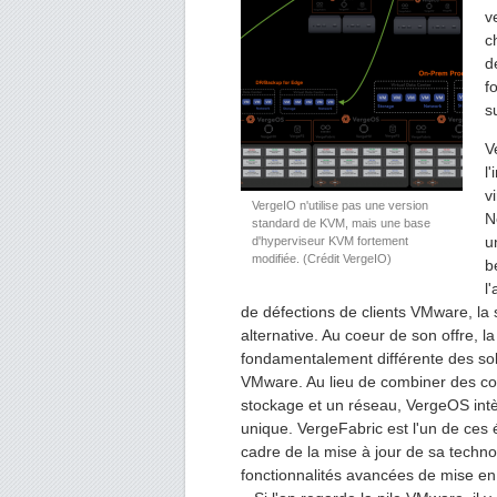
v
c
d
f
s
V
l
v
VergeIO n'utilise pas une version
N
standard de KVM, mais une base
u
d'hyperviseur KVM fortement
modifiée. (Crédit VergeIO)
b
l
de défections de clients VMware, l
alternative. Au coeur de son offre,
fondamentalement différente des solu
VMware. Au lieu de combiner des co
stockage et un réseau, VergeOS int
unique. VergeFabric est l'un de ces
cadre de la mise à jour de sa technol
fonctionnalités avancées de mise en