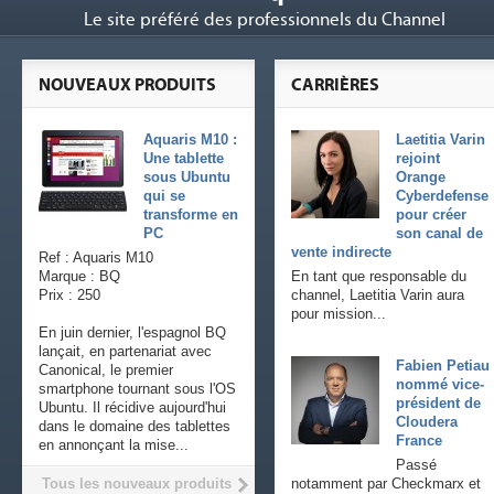
Le site préféré des professionnels du Channel
NOUVEAUX PRODUITS
CARRIÈRES
Aquaris M10 :
Laetitia Varin
Une tablette
rejoint
sous Ubuntu
Orange
qui se
Cyberdefense
transforme en
pour créer
PC
son canal de
vente indirecte
Ref : Aquaris M10
Marque : BQ
En tant que responsable du
Prix : 250
channel, Laetitia Varin aura
pour mission...
En juin dernier, l'espagnol BQ
lançait, en partenariat avec
Fabien Petiau
Canonical, le premier
nommé vice-
smartphone tournant sous l'OS
président de
Ubuntu. Il récidive aujourd'hui
Cloudera
dans le domaine des tablettes
France
en annonçant la mise...
Passé
Tous les nouveaux produits
notamment par Checkmarx et