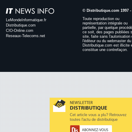
© Distributique.com 1997 -
Toute reproduction ou
LeMondeInformatique.fr
représentation intégrale ou
Distributique.com
partielle, par quelque procéd
CIO-Online.com
ce soit, des pages publiées 
Reseaux-Telecoms.net
site, faite sans l'autorisation
l'éditeur ou du webmaster du 
Distributique.com est illicite 
constitue une contrefaçon.
NEWSLETTER
DISTRIBUTIQUE
Cet article vous a plu? Retrouvez
toutes l'actu de distributique
ABONNEZ-VOUS