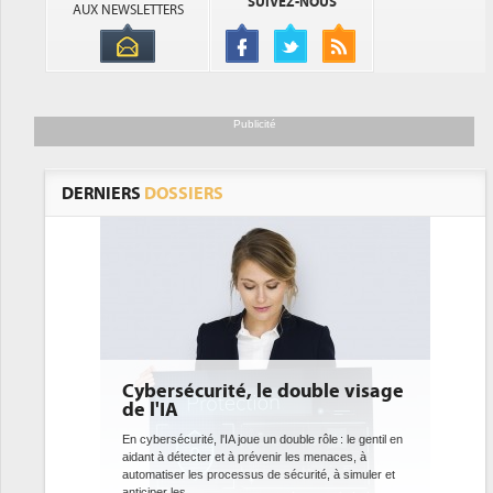
SUIVEZ-NOUS
AUX NEWSLETTERS
Publicité
DERNIERS
DOSSIERS
 le double visage
DEE: l'efficacité énergétique
bientôt une obligation pour les
datacenters
e un double rôle : le gentil en
révenir les menaces, à
Des datacenters plus durables et plus efficaces, c'est
s de sécurité, à simuler et
ce que recherchent les pouvoirs publics européens