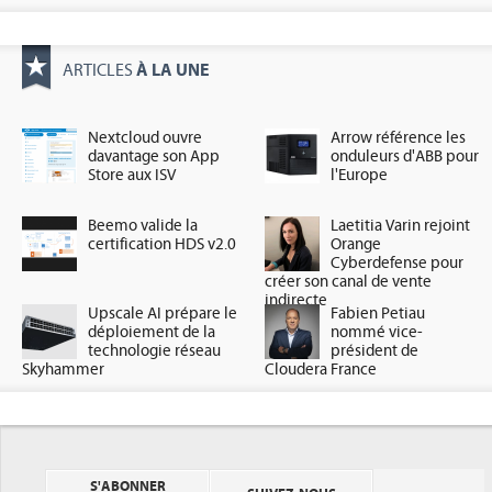
À LA UNE
ARTICLES
Nextcloud ouvre
Arrow référence les
davantage son App
onduleurs d'ABB pour
Store aux ISV
l'Europe
Beemo valide la
Laetitia Varin rejoint
certification HDS v2.0
Orange
Cyberdefense pour
créer son canal de vente
indirecte
Upscale AI prépare le
Fabien Petiau
déploiement de la
nommé vice-
technologie réseau
président de
Skyhammer
Cloudera France
S'ABONNER