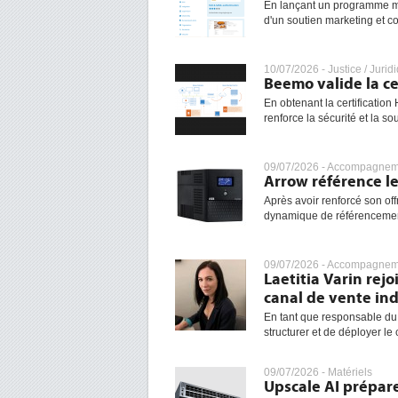
En lançant un programme m
d'un soutien marketing et co
10/07/2026 -
Justice / Jurid
Beemo valide la ce
En obtenant la certificati
renforce la sécurité et la s
09/07/2026 -
Accompagneme
Arrow référence l
Après avoir renforcé son off
dynamique de référencement
09/07/2026 -
Accompagneme
Laetitia Varin rej
canal de vente ind
En tant que responsable du 
structurer et de déployer le 
09/07/2026 -
Matériels
Upscale AI prépar