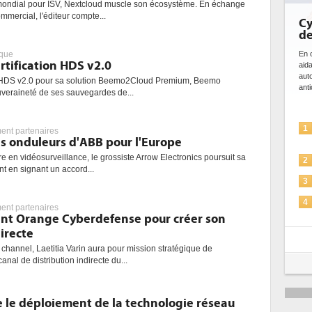
ondial pour ISV, Nextcloud muscle son écosystème. En échange
mmercial, l'éditeur compte...
Cybe
de l'
En cybers
ique
rtification HDS v2.0
aidant à
automati
on HDS v2.0 pour sa solution Beemo2Cloud Premium, Beemo
anticiper
ouveraineté de ses sauvegardes de...
L
1
nt partenaires
s
es onduleurs d'ABB pour l'Europe
re en vidéosurveillance, le grossiste Arrow Electronics poursuit sa
L
2
 en signant un accord...
S
3
I
4
nt partenaires
p
oint Orange Cyberdefense pour créer son
irecte
U
5
p
channel, Laetitia Varin aura pour mission stratégique de
canal de distribution indirecte du...
e le déploiement de la technologie réseau