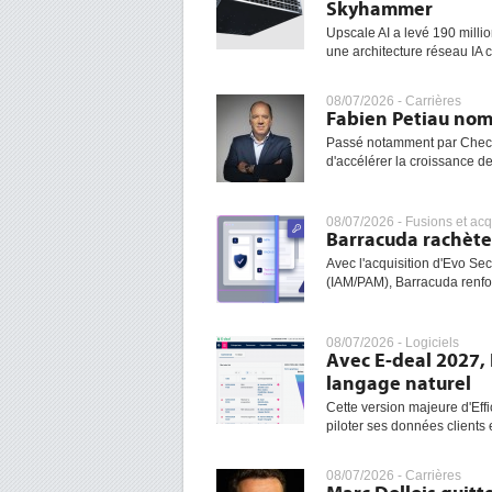
Skyhammer
Upscale AI a levé 190 milli
une architecture réseau IA 
08/07/2026 -
Carrières
Fabien Petiau nom
Passé notamment par Check
d'accélérer la croissance de l
08/07/2026 -
Fusions et acq
Barracuda rachète 
Avec l'acquisition d'Evo Sec
(IAM/PAM), Barracuda renfo
08/07/2026 -
Logiciels
Avec E-deal 2027, 
langage naturel
Cette version majeure d'Effi
piloter ses données clients 
08/07/2026 -
Carrières