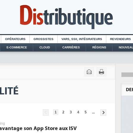
OPÉRATEURS
GROSSISTES
VARS, SSII, INTÉGRATEURS
REVENDEURS
E-COMMERCE
CLOUD
CARRIÈRES
RÉGIONS
NOUVEAU
LITÉ
DE
1
2
3
4
5
...
ing
avantage son App Store aux ISV