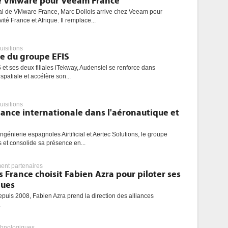
te VMware pour Veeam France
ral de VMware France, Marc Dollois arrive chez Veeam pour
vité France et Afrique. Il remplace...
uisitions
e du groupe EFIS
 et ses deux filiales iTekway, Audensiel se renforce dans
spatiale et accélère son...
uisitions
ssance internationale dans l'aéronautique et
ingénierie espagnoles Airtificial et Aertec Solutions, le groupe
 et consolide sa présence en...
nt partenaires
 France choisit Fabien Azra pour piloter ses
ques
uis 2008, Fabien Azra prend la direction des alliances
.
chnologiques