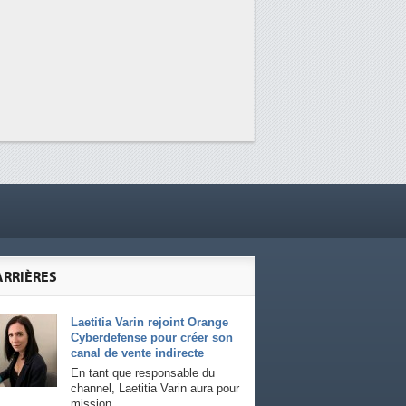
ARRIÈRES
Laetitia Varin rejoint Orange
Cyberdefense pour créer son
canal de vente indirecte
En tant que responsable du
channel, Laetitia Varin aura pour
mission...