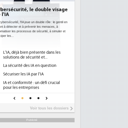
rsécurité, le double visage
DEE: l'efficacité énerg
IA
bientôt une obligation
datacenters
écurité, l'IA joue un double rôle : le gentil en
 détecter et à prévenir les menaces, à
Des datacenters plus durables et plus 
ser les processus de sécurité, à simuler et
ce que recherchent les pouvoirs publ
 les...
avec la mise en oeuvre de la nouvelle
l'efficacité...
'IA, déjà bien présente dans les
Qu'est-ce que la DEE (di
1
olutions de sécurité et...
d'efficacité énergétique)
a sécurité des IA en question
DEE, une pression admini
2
pour les DSI à transformer
écuriser les IA par l'IA
Un outillage et des servi
3
A et conformité : un défi crucial
place pour répondre à...
our les entreprises
Phocea DC dans les cord
4
ne IA de confiance pour une IA
DEE
lus sûre ?
Interview de Fabrice Co
5
Voir tous les dossiers
président de Digital Realt
Trimestriels IBM : L'activ
6
Publicité
soutient les...