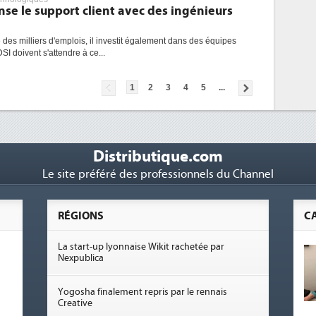
ense le support client avec des ingénieurs
 des milliers d'emplois, il investit également dans des équipes
DSI doivent s'attendre à ce...
1
2
3
4
5
...
Distributique.com
Le site préféré des professionnels du Channel
RÉGIONS
C
La start-up lyonnaise Wikit rachetée par
Nexpublica
Yogosha finalement repris par le rennais
Creative