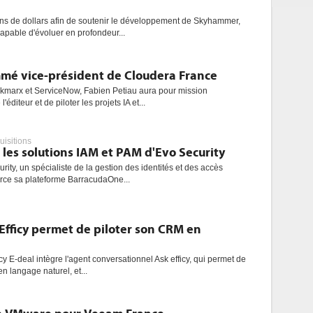
ons de dollars afin de soutenir le développement de Skyhammer,
capable d'évoluer en profondeur...
mé vice-président de Cloudera France
marx et ServiceNow, Fabien Petiau aura pour mission
'éditeur et de piloter les projets IA et...
uisitions
les solutions IAM et PAM d'Evo Security
urity, un spécialiste de la gestion des identités et des accès
rce sa plateforme BarracudaOne...
Efficy permet de piloter son CRM en
cy E-deal intègre l'agent conversationnel Ask efficy, qui permet de
en langage naturel, et...