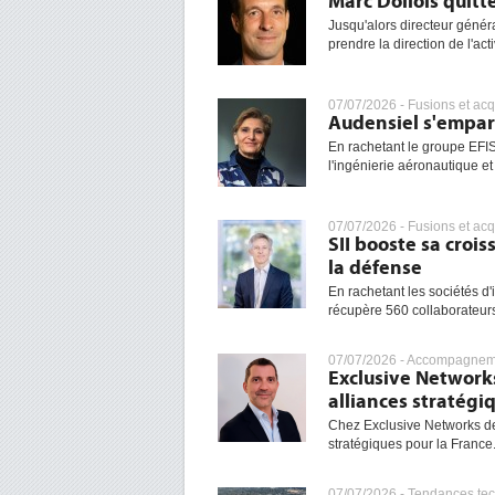
Marc Dollois quit
Jusqu'alors directeur géné
prendre la direction de l'acti
07/07/2026 -
Fusions et acq
Audensiel s'empar
En rachetant le groupe EFIS
l'ingénierie aéronautique et 
07/07/2026 -
Fusions et acq
SII booste sa croi
la défense
En rachetant les sociétés d'
récupère 560 collaborateurs
07/07/2026 -
Accompagneme
Exclusive Networks
alliances stratégi
Chez Exclusive Networks dep
stratégiques pour la France
07/07/2026 -
Tendances te