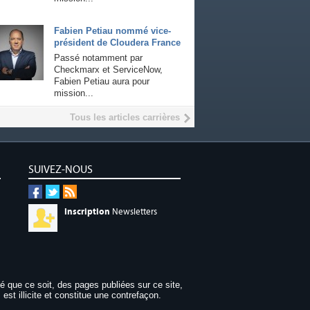
Fabien Petiau nommé vice-
président de Cloudera France
Passé notamment par
Checkmarx et ServiceNow,
Fabien Petiau aura pour
mission...
Tous les articles carrières
SUIVEZ-NOUS
Inscription
Newsletters
dé que ce soit, des pages publiées sur ce site,
 est illicite et constitue une contrefaçon.