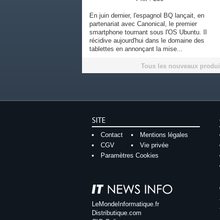
En juin dernier, l'espagnol BQ lançait, en
partenariat avec Canonical, le premier
smartphone tournant sous l'OS Ubuntu. Il
récidive aujourd'hui dans le domaine des
tablettes en annonçant la mise...
Tous les nouveaux produi
SITE
Contact
Mentions légales
CGV
Vie privée
Paramètres Cookies
LeMondeInformatique.fr
Distributique.com