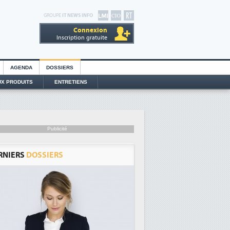
GROUPE
IT NEWS INFO
Connexion
Inscription gratuite
AGENDA
DOSSIERS
X PRODUITS
ENTRETIENS
Publicité
RNIERS
DOSSIERS