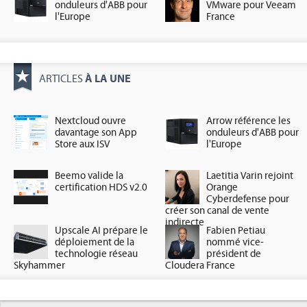
onduleurs d'ABB pour
VMware pour Veeam
l'Europe
France
À LA UNE
ARTICLES
Nextcloud ouvre
Arrow référence les
davantage son App
onduleurs d'ABB pour
Store aux ISV
l'Europe
Beemo valide la
Laetitia Varin rejoint
certification HDS v2.0
Orange
Cyberdefense pour
créer son canal de vente
indirecte
Upscale AI prépare le
Fabien Petiau
déploiement de la
nommé vice-
technologie réseau
président de
Skyhammer
Cloudera France