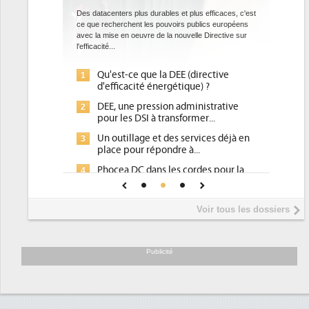
Des datacenters plus durables et plus efficaces, c'est
ce que recherchent les pouvoirs publics européens
avec la mise en oeuvre de la nouvelle Directive sur
l'efficacité...
Qu'est-ce que la DEE (directive
1
d'efficacité énergétique) ?
DEE, une pression administrative
2
pour les DSI à transformer...
Un outillage et des services déjà en
3
place pour répondre à...
Phocea DC dans les cordes pour la
4
DEE
Interview de Fabrice Coquio,
5
Voir tous les dossiers
président de Digital Realty...
Trimestriels IBM : L'activité logicielle
6
soutient les...
Publicité