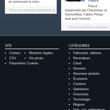
France
en annonçant la mise...
Passé
Tous les nouveaux produits
notamment par Checkmarx et
ServiceNow, Fabien Petiau
aura pour mission...
Tous les articles carrières
SITE
CATÉGORIES
Contact
Mentions légales
Fabricants, éditeurs
CGV
Vie privée
Revendeurs
Paramètres Cookies
Cloud
Dossiers
Nouveaux produits
Économie
Carrières
Opérateurs
Grossistes
Technologie
Régions
Vars, ssii, intégrateurs