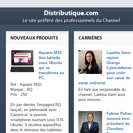
Distributique.com
Le site préféré des professionnels du Channel
NOUVEAUX PRODUITS
CARRIÈRES
Aquaris M10 :
Laetitia Varin
Une tablette
rejoint
sous Ubuntu
Orange
qui se
Cyberdefense
transforme en
pour créer
PC
son canal de
vente indirecte
Ref : Aquaris M10
Marque : BQ
En tant que responsable du
Prix : 250
channel, Laetitia Varin aura
pour mission...
En juin dernier, l'espagnol BQ
lançait, en partenariat avec
Fabien Petiau
Canonical, le premier
nommé vice-
smartphone tournant sous l'OS
président de
Ubuntu. Il récidive aujourd'hui
Cloudera
dans le domaine des tablettes